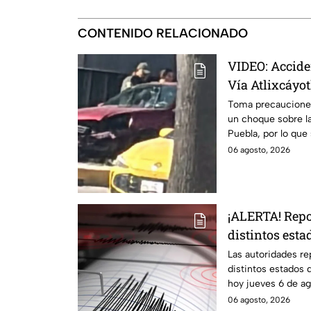
CONTENIDO RELACIONADO
VIDEO: Acciden
Vía Atlixcáyotl
zona
Toma precauciones,
un choque sobre la 
Puebla, por lo que 
06 agosto, 2026
¡ALERTA! Rep
distintos esta
¿Cuáles son l
Las autoridades re
distintos estados 
hoy jueves 6 de ag
daños.
06 agosto, 2026