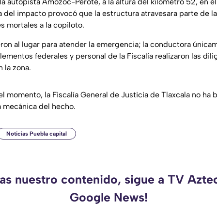
la autopista Amozoc-Perote, a la altura del kilómetro 52, en e
a del impacto provocó que la estructura atravesara parte de l
 mortales a la copiloto.
on al lugar para atender la emergencia; la conductora única
ementos federales y personal de la Fiscalía realizaron las dili
 la zona.
el momento, la Fiscalía General de Justicia de Tlaxcala no ha
a mecánica del hecho.
Noticias Puebla capital
das nuestro contenido, sigue a TV Azte
Google News!