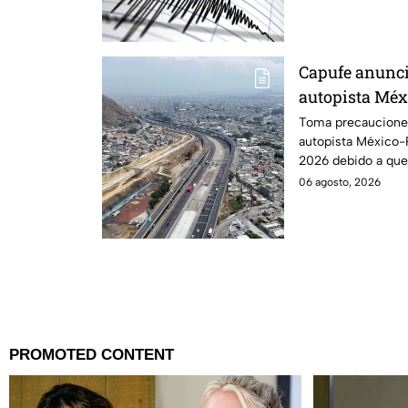
Capufe anunci
autopista Méx
hoy jueves; ví
Toma precauciones 
autopista México-
2026 debido a que s
circulación.
06 agosto, 2026