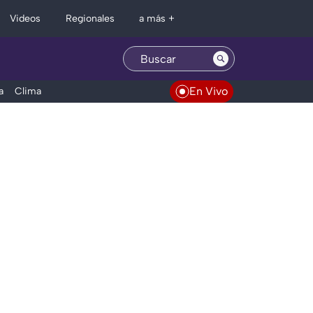
Regionales
Videos
a más +
En Vivo
a
Clima