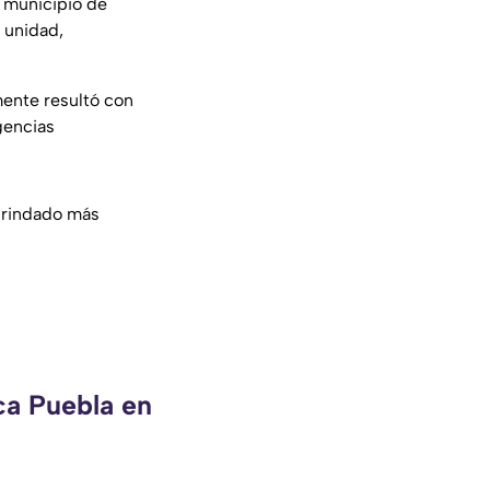
l municipio de
a unidad,
mente resultó con
gencias
 brindado más
ca Puebla en