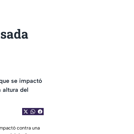
nsada
a
 que se impactó
 altura del
 impactó contra una