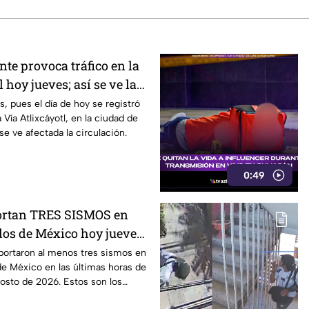
te provoca tráfico en la
 hoy jueves; así se ve la
 pues el día de hoy se registró
Vía Atlixcáyotl, en la ciudad de
se ve afectada la circulación.
0:49
ortan TRES SISMOS en
dos de México hoy jueves;
os daños?
portaron al menos tres sismos en
de México en las últimas horas de
osto de 2026. Estos son los