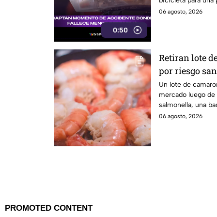
bicicleta para una
México.
06 agosto, 2026
0:50
Retiran lote 
por riesgo san
salmonella e
Un lote de camaron
mercado luego de 
salmonella, una ba
enfermedades gast
06 agosto, 2026