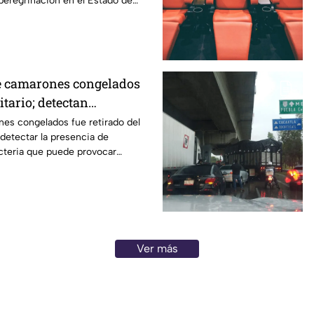
 peregrinación en el Estado de
de camarones congelados
itario; detectan
n España
es congelados fue retirado del
detectar la presencia de
cteria que puede provocar
rointestinales tras su consumo.
Ver más