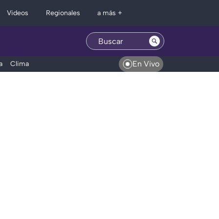
Regionales
Videos
a más +
En Vivo
a
Clima