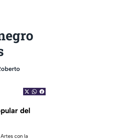
negro
s
Roberto
pular del
Artes con la