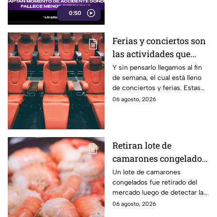
bicicleta para una
0:50
peregrinación en el Estado de
México.
Ferias y conciertos son
las actividades que
habrá en Puebla del 7 al
Y sin pensarlo llegamos al fin
de semana, el cual está lleno
9 de agosto
de conciertos y ferias. Estas
son las actividades que habrá
06 agosto, 2026
del 7 al 9 de agosto en Puebla.
Retiran lote de
camarones congelados
por riesgo sanitario;
Un lote de camarones
congelados fue retirado del
detectan salmonella en
mercado luego de detectar la
España
presencia de salmonella, una
06 agosto, 2026
bacteria que puede provocar