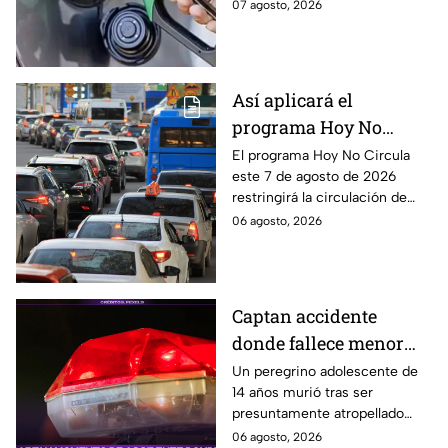
combustible cambia todos los
07 agosto, 2026
días, checa la actualización.
Así aplicará el
programa Hoy No
Circula este 7 de agosto
El programa Hoy No Circula
este 7 de agosto de 2026
de 2026 en CDMX y
restringirá la circulación de
Edomex
vehículos en la Ciudad de
06 agosto, 2026
México y los municipios
conurbados del Edomex.
Captan accidente
donde fallece menor
peregrino en Estado de
Un peregrino adolescente de
14 años murió tras ser
México
presuntamente atropellado
mientras entrenaba en
06 agosto, 2026