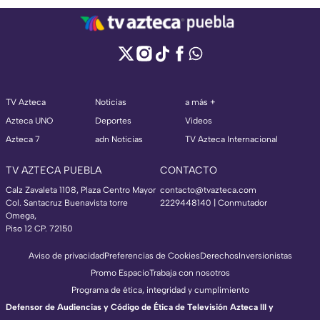
TV Azteca
Noticias
a más +
Azteca UNO
Deportes
Videos
Azteca 7
adn Noticias
TV Azteca Internacional
TV AZTECA PUEBLA
CONTACTO
Calz Zavaleta 1108, Plaza Centro Mayor
contacto@tvazteca.com
Col. Santacruz Buenavista torre
2229448140 | Conmutador
Omega,
Piso 12 CP. 72150
Aviso de privacidad
Preferencias de Cookies
Derechos
Inversionistas
Promo Espacio
Trabaja con nosotros
Programa de ética, integridad y cumplimiento
Defensor de Audiencias y Código de Ética de Televisión Azteca III y