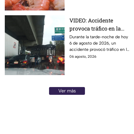
enfermedades
gastrointestinales tras su
consumo.
VIDEO: Accidente
provoca tráfico en la
autopista México-
Durante la tarde-noche de hoy
6 de agosto de 2026, un
Puebla HOY
accidente provocó tráfico en la
autopista México-Puebla. Aquí
06 agosto, 2026
todos los detalles que se
saben.
Ver más