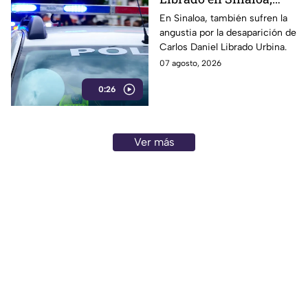
viajó a Mazatlán por
En Sinaloa, también sufren la
angustia por la desaparición de
trabajo
Carlos Daniel Librado Urbina.
07 agosto, 2026
0:26
Ver más