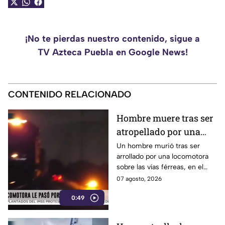
¡No te pierdas nuestro contenido, sigue a
TV Azteca Puebla en Google News!
CONTENIDO RELACIONADO
Hombre muere tras ser
atropellado por una
locomotora en Tlaxcala
Un hombre murió tras ser
arrollado por una locomotora
sobre las vías férreas, en el
municipio de San Luis
07 agosto, 2026
Teolocholco, en Tlaxcala.
0:49