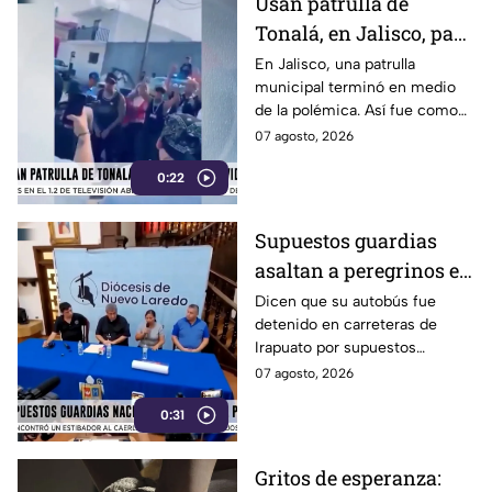
Usan patrulla de
Tonalá, en Jalisco, para
grabar un video de rap
En Jalisco, una patrulla
municipal terminó en medio
de la polémica. Así fue como
un grupo de jóvenes utilizó la
07 agosto, 2026
unidad de la policía de Tonalá
0:22
para grabar un video de rap.
Supuestos guardias
asaltan a peregrinos en
Tamaulipas
Dicen que su autobús fue
detenido en carreteras de
Irapuato por supuestos
“guardias nacionales”, pero
07 agosto, 2026
que al abrir las puertas, otros
0:31
sujetos armados les quitaron
sus pertenencias.
Gritos de esperanza: