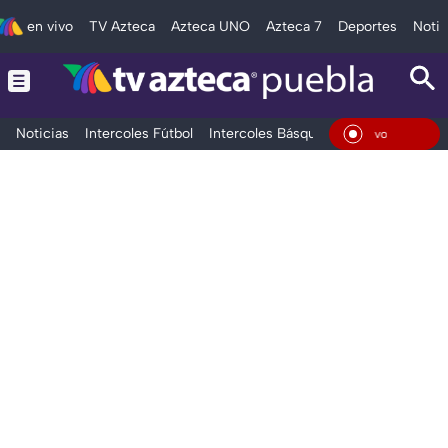
en vivo
TV Azteca
Azteca UNO
Azteca 7
Deportes
Notic
Noticias
Intercoles Fútbol
Intercoles Básquetbol
Deportes
T
En Vivo