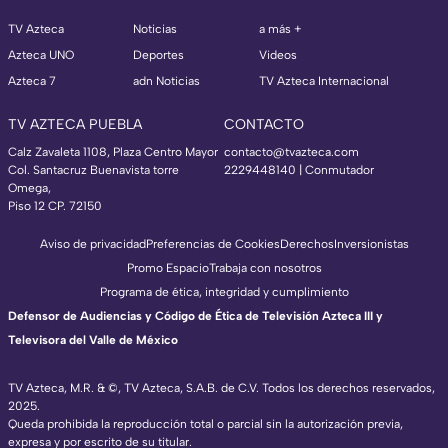
TV Azteca
Noticias
a más +
Azteca UNO
Deportes
Videos
Azteca 7
adn Noticias
TV Azteca Internacional
TV AZTECA PUEBLA
CONTACTO
Calz Zavaleta 1108, Plaza Centro Mayor
contacto@tvazteca.com
Col. Santacruz Buenavista torre
2229448140 | Conmutador
Omega,
Piso 12 CP. 72150
Aviso de privacidad
Preferencias de Cookies
Derechos
Inversionistas
Promo Espacio
Trabaja con nosotros
Programa de ética, integridad y cumplimiento
Defensor de Audiencias y Código de Ética de Televisión Azteca III y
Televisora del Valle de México
TV Azteca, M.R. & ©, TV Azteca, S.A.B. de C.V. Todos los derechos reservados,
2025.
Queda prohibida la reproducción total o parcial sin la autorización previa,
expresa y por escrito de su titular.