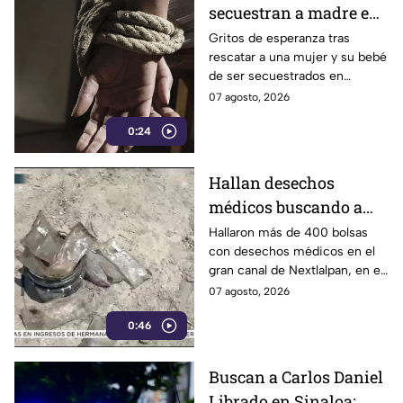
secuestran a madre e
hijo en Zacatecas
Gritos de esperanza tras
rescatar a una mujer y su bebé
de ser secuestrados en
Valparaíso, Zacatecas.
07 agosto, 2026
0:24
Hallan desechos
médicos buscando a
menor en el Estado de
Hallaron más de 400 bolsas
con desechos médicos en el
México
gran canal de Nextlalpan, en el
Estado de México.
07 agosto, 2026
0:46
Buscan a Carlos Daniel
Librado en Sinaloa;