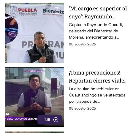
'Mi cargo es superior al
suyo': Raymundo
Cuautli, funcionario de
Captan a Raymundo Cuautli,
delegado del Bienestar de
Morena, amedrenta a
Morena, amedrentando a
policías tras chocarlos
policías de San Andrés Cholula
08 agosto, 2026
por conducir
tras chocarlos por conducir
presuntamente ebrio
presuntamente ebrio
¡Toma precauciones!
Reportan cierres viales
en Cuautlancingo hoy
La circulación vehicular en
Cuautlancingo se ve afectada
sábado; vías alternas
por trabajos de
reencarpetamiento la mañana
08 agosto, 2026
de hoy sábado 8 de agosto de
1:15
2026. Checa los detalles.