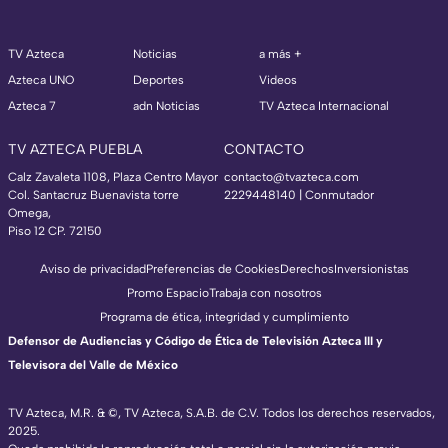
TV Azteca
Noticias
a más +
Azteca UNO
Deportes
Videos
Azteca 7
adn Noticias
TV Azteca Internacional
TV AZTECA PUEBLA
CONTACTO
Calz Zavaleta 1108, Plaza Centro Mayor
contacto@tvazteca.com
Col. Santacruz Buenavista torre
2229448140 | Conmutador
Omega,
Piso 12 CP. 72150
Aviso de privacidad
Preferencias de Cookies
Derechos
Inversionistas
Promo Espacio
Trabaja con nosotros
Programa de ética, integridad y cumplimiento
Defensor de Audiencias y Código de Ética de Televisión Azteca III y
Televisora del Valle de México
TV Azteca, M.R. & ©, TV Azteca, S.A.B. de C.V. Todos los derechos reservados,
2025.