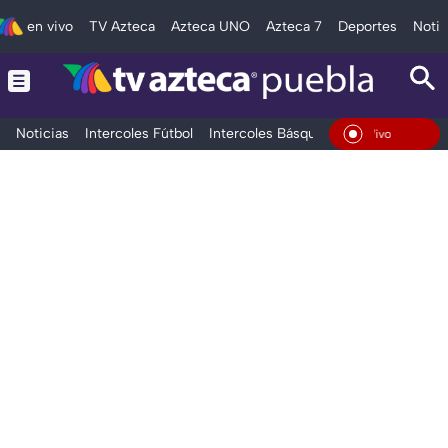
en vivo
TV Azteca
Azteca UNO
Azteca 7
Deportes
Notic
Noticias
Intercoles Fútbol
Intercoles Básquetbol
Deportes
T
En Vivo