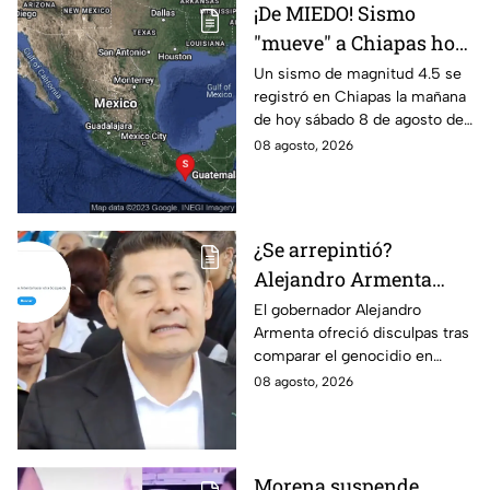
¡De MIEDO! Sismo
"mueve" a Chiapas hoy
sábado: ¿Cuáles son los
Un sismo de magnitud 4.5 se
registró en Chiapas la mañana
daños?
de hoy sábado 8 de agosto de
2026, lo que generó alerta
08 agosto, 2026
entre los habitantes. Estos son
los detalles.
¿Se arrepintió?
Alejandro Armenta
elimina disculpas tras
El gobernador Alejandro
Armenta ofreció disculpas tras
comparar genocidio
comparar el genocidio en
palestino con baches;
Palestina con baches; sin
08 agosto, 2026
Morena calla
embargo, las eliminó, lo que
volvió a generar críticas.
Morena suspende