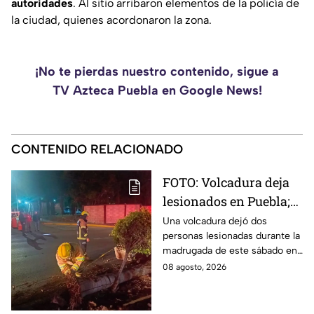
autoridades
. Al sitio arribaron elementos de la policía de
la ciudad, quienes acordonaron la zona.
¡No te pierdas nuestro contenido, sigue a
TV Azteca Puebla en Google News!
CONTENIDO RELACIONADO
FOTO: Volcadura deja
lesionados en Puebla;
así quedó el vehículo
Una volcadura dejó dos
personas lesionadas durante la
destrozado
madrugada de este sábado en
la ciudad de Puebla, luego de
08 agosto, 2026
que un vehículo derribara un
poste.