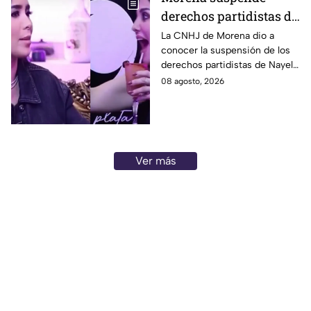
derechos partidistas de
Nayeli Salvatori y
La CNHJ de Morena dio a
conocer la suspensión de los
Graciela Palomares
derechos partidistas de Nayeli
tras dichos contra
Salvatori y Graciela Palomares
08 agosto, 2026
adultos mayores
tras dichos contra adultos
mayores.
Ver más