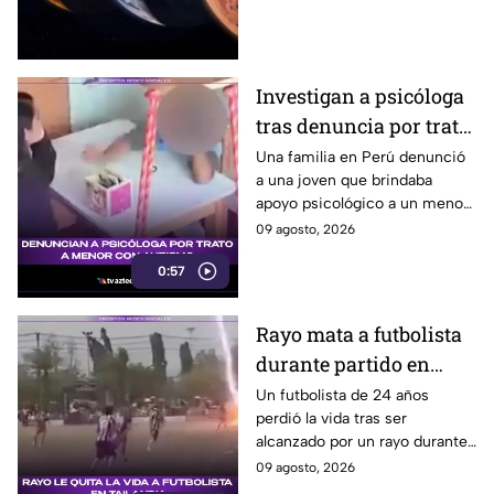
puntos de avistamiento en
Puebla.
Investigan a psicóloga
tras denuncia por trato
a menor con autismo
Una familia en Perú denunció
a una joven que brindaba
apoyo psicológico a un menor
con autismo no verbal, tras
09 agosto, 2026
detectar una situación
0:57
preocupante.
Rayo mata a futbolista
durante partido en
Tailandia
Un futbolista de 24 años
perdió la vida tras ser
alcanzado por un rayo durante
una tormenta en partido en
09 agosto, 2026
Tailandia. Al menos 10