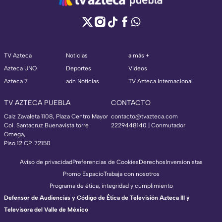
TV Azteca
Noticias
a más +
Azteca UNO
Deportes
Videos
Azteca 7
adn Noticias
TV Azteca Internacional
TV AZTECA PUEBLA
CONTACTO
Calz Zavaleta 1108, Plaza Centro Mayor
contacto@tvazteca.com
Col. Santacruz Buenavista torre
2229448140 | Conmutador
Omega,
Piso 12 CP. 72150
Aviso de privacidad
Preferencias de Cookies
Derechos
Inversionistas
Promo Espacio
Trabaja con nosotros
Programa de ética, integridad y cumplimiento
Defensor de Audiencias y Código de Ética de Televisión Azteca III y
Televisora del Valle de México