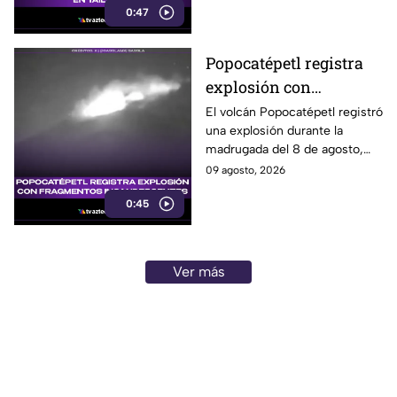
0:47
personas resultaron heridas.
Popocatépetl registra
explosión con
fragmentos
El volcán Popocatépetl registró
una explosión durante la
incandescentes
madrugada del 8 de agosto,
acompañada de fragmentos
09 agosto, 2026
incandescentes y una columna
0:45
de ceniza.
Ver más