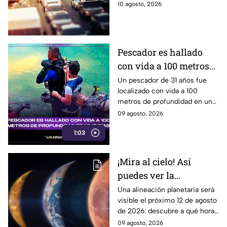
Circula HOY lunes 10 de
10 agosto, 2026
agosto de 2026 en la CDMX y
Estado de México.
Pescador es hallado
con vida a 100 metros
de profundidad tras 15
Un pescador de 31 años fue
localizado con vida a 100
días
metros de profundidad en un
cenote de Veracruz, tras
09 agosto, 2026
permanecer desaparecido
1:03
durante 15 días.
¡Mira al cielo! Así
puedes ver la
alineación planetaria
Una alineación planetaria será
visible el próximo 12 de agosto
del 12 de agosto desde
de 2026: descubre a qué hora
Puebla
mirar y como disfrutar desde
09 agosto, 2026