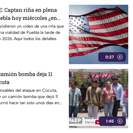
 Captan riña en plena
uebla hoy miércoles ¿en
?
undieron un video de una riña que
na vialidad de Puebla la tarde de
 2026. Aquí todos los detalles.
0:27
camión bomba deja 11
cuta
nsables del ataque en Cúcuta,
de un camión bomba que dejó 11
urrió hace tan solo unos días en
1:45