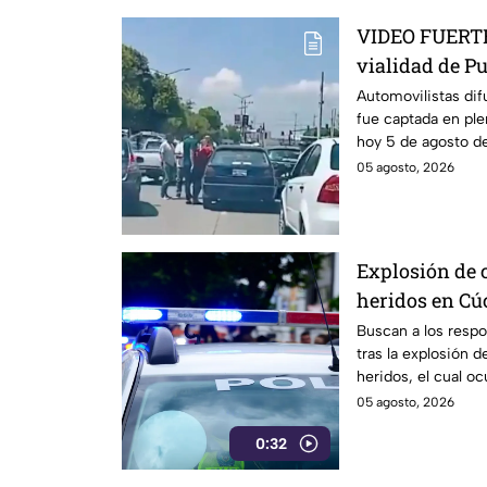
VIDEO FUERTE:
vialidad de P
dónde ocurrió
Automovilistas dif
fue captada en ple
hoy 5 de agosto de
05 agosto, 2026
Explosión de 
heridos en Cú
Buscan a los respo
tras la explosión 
heridos, el cual oc
Colombia.
05 agosto, 2026
0:32