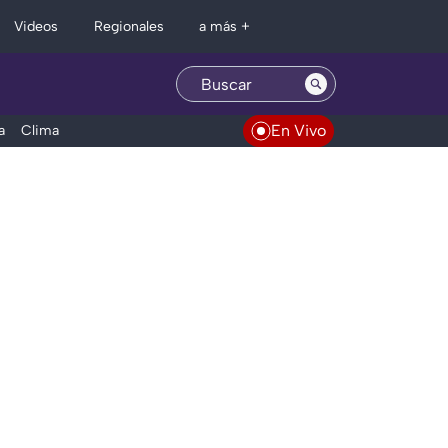
Regionales
Videos
a más +
En Vivo
a
Clima