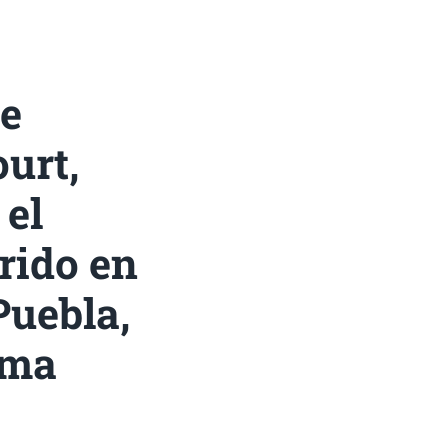
de
urt,
 el
rido en
Puebla,
ema