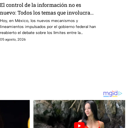
El control de la información no es
nuevo: Todos los temas que involucran
la corrupción, las complicidades con el
Hoy, en México, los nuevos mecanismos y
lineamientos impulsados por el gobierno federal han
crimen organizado y el narcopartido de
reabierto el debate sobre los límites entre la
Morena se censuran bajo la etiqueta de
regulación y la libertad de expresión.
05 agosto, 2026
seguridad nacional.