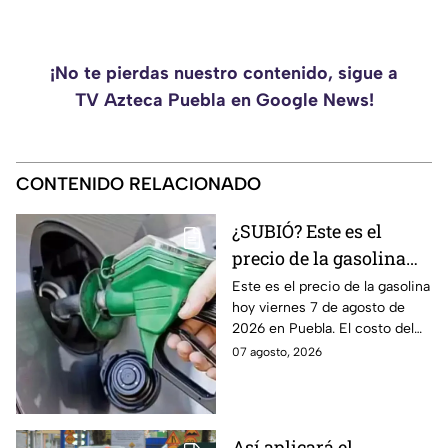
¡No te pierdas nuestro contenido, sigue a
TV Azteca Puebla en Google News!
CONTENIDO RELACIONADO
¿SUBIÓ? Este es el
precio de la gasolina
Puebla hoy viernes 7 de
Este es el precio de la gasolina
hoy viernes 7 de agosto de
agosto de 2026
2026 en Puebla. El costo del
combustible cambia todos los
07 agosto, 2026
días, checa la actualización.
Así aplicará el