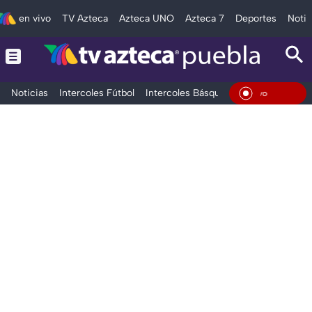
en vivo
TV Azteca
Azteca UNO
Azteca 7
Deportes
Notic
Noticias
Intercoles Fútbol
Intercoles Básquetbol
Deportes
T
En Viv