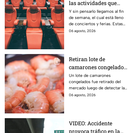
las actividades que
habrá en Puebla del 7 al
Y sin pensarlo llegamos al fin
de semana, el cual está lleno
9 de agosto
de conciertos y ferias. Estas
son las actividades que habrá
06 agosto, 2026
del 7 al 9 de agosto en Puebla.
Retiran lote de
camarones congelados
por riesgo sanitario;
Un lote de camarones
congelados fue retirado del
detectan salmonella en
mercado luego de detectar la
España
presencia de salmonella, una
06 agosto, 2026
bacteria que puede provocar
enfermedades
gastrointestinales tras su
consumo.
VIDEO: Accidente
provoca tráfico en la