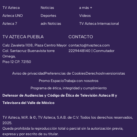
TV Azteca
Noticias
a más +
Azteca UNO
Deportes
Videos
Azteca 7
adn Noticias
TV Azteca Internacional
TV AZTECA PUEBLA
CONTACTO
Calz Zavaleta 1108, Plaza Centro Mayor
contacto@tvazteca.com
Col. Santacruz Buenavista torre
2229448140 | Conmutador
Omega,
Piso 12 CP. 72150
Aviso de privacidad
Preferencias de Cookies
Derechos
Inversionistas
Promo Espacio
Trabaja con nosotros
Programa de ética, integridad y cumplimiento
Defensor de Audiencias y Código de Ética de Televisión Azteca III y
Televisora del Valle de México
TV Azteca, M.R. & ©, TV Azteca, S.A.B. de C.V. Todos los derechos reservados,
2025.
Queda prohibida la reproducción total o parcial sin la autorización previa,
expresa y por escrito de su titular.