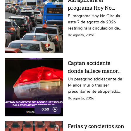
programa Hoy No
Circula este 7 de agosto
El programa Hoy No Circula
este 7 de agosto de 2026
de 2026 en CDMX y
restringirá la circulación de
Edomex
vehículos en la Ciudad de
06 agosto, 2026
México y los municipios
conurbados del Edomex.
Captan accidente
donde fallece menor
peregrino en Estado de
Un peregrino adolescente de
14 años murió tras ser
México
presuntamente atropellado
mientras entrenaba en
06 agosto, 2026
bicicleta para una
0:50
peregrinación en el Estado de
México.
Ferias y conciertos son