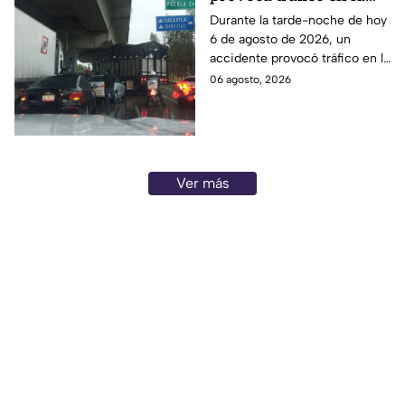
autopista México-
Durante la tarde-noche de hoy
6 de agosto de 2026, un
Puebla HOY
accidente provocó tráfico en la
autopista México-Puebla. Aquí
06 agosto, 2026
todos los detalles que se
saben.
Ver más