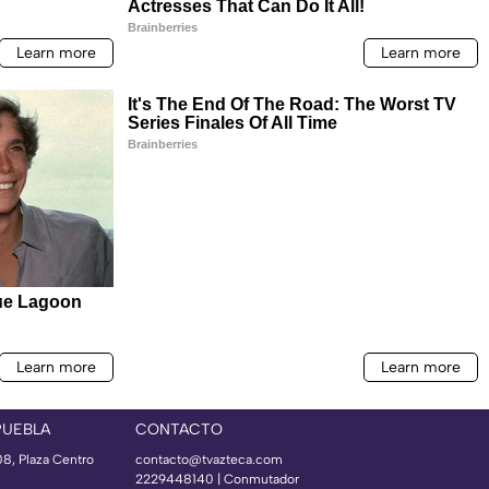
PUEBLA
CONTACTO
08, Plaza Centro
contacto@tvazteca.com
2229448140 | Conmutador