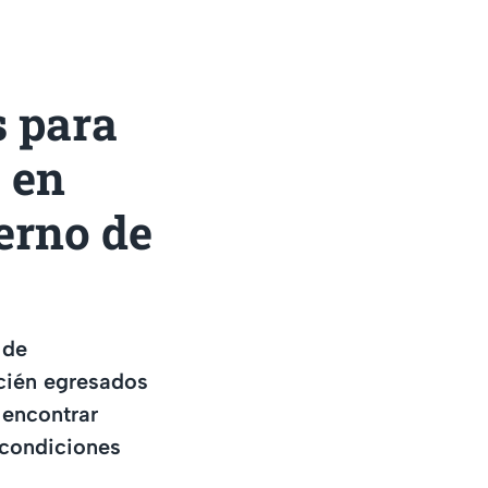
s para
 en
ierno de
 de
ecién egresados
 encontrar
 condiciones