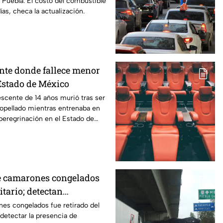
Puebla. El costo del combustible
as, checa la actualización.
nte donde fallece menor
Estado de México
scente de 14 años murió tras ser
opellado mientras entrenaba en
 peregrinación en el Estado de
de camarones congelados
itario; detectan
n España
es congelados fue retirado del
detectar la presencia de