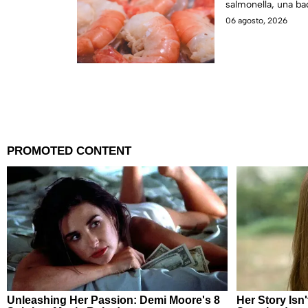
salmonella, una ba
enfermedades gast
06 agosto, 2026