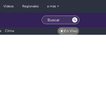
Regionales
Videos
a más +
En Vivo
a
Clima