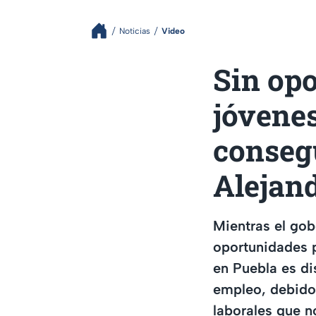
Noticias
Video
Sin op
jóvenes
consegu
Alejan
Mientras el go
oportunidades p
en Puebla es di
empleo, debido 
laborales que n