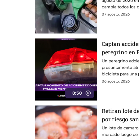
agosto de 2026 en 
cambia todos los dí
07 agosto, 2026
Captan accide
peregrino en 
Un peregrino adole
presuntamente atr
bicicleta para una
México.
06 agosto, 2026
0:50
Retiran lote 
por riesgo san
salmonella e
Un lote de camaron
mercado luego de 