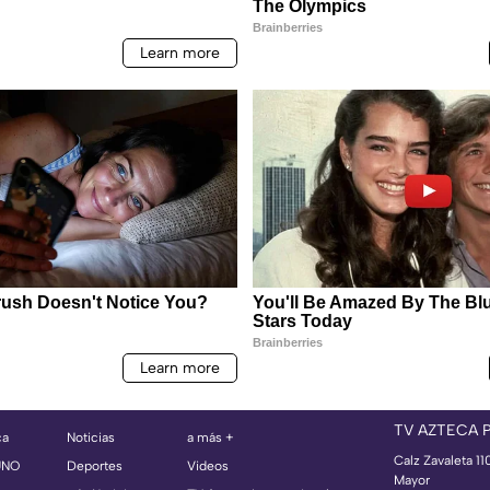
TV AZTECA 
ca
Noticias
a más +
Calz Zavaleta 11
UNO
Deportes
Videos
Mayor