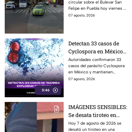
circular sobre el Bulevar San
camiones refresqueros
Felipe en Puebla hoy viernes 7
de agosto de 2026 ya que se
07 agosto, 2026
reporta una aparatosa
carambola.
Detectan 33 casos de
Cyclospora en México
diarrea explosiva
Autoridades confirmaron 33
casos del parásito Cyclospora
en México y mantienen
vigilancia epidemiológica, con
07 agosto, 2026
investigaciones en Jalisco y
0:46
Quintana Roo.
IMÁGENES SENSIBLES:
Se desata tiroteo en
secundaria de
Hoy 7 de agosto de 2026 se
desató un tiroteo en una
Tailandia; hay varias