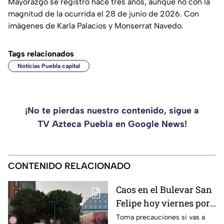
Mayorazgo se registró hace tres años, aunque no con la
magnitud de la ocurrida el 28 de junio de 2026. Con
imágenes de Karla Palacios y Monserrat Navedo.
Tags relacionados
Noticias Puebla capital
¡No te pierdas nuestro contenido, sigue a
TV Azteca Puebla en Google News!
CONTENIDO RELACIONADO
Caos en el Bulevar San
Felipe hoy viernes por
CARAMBOLA de
Toma precauciones si vas a