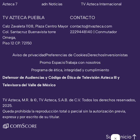
Azteca 7
adn Noticias
TV Azteca Internacional
TV AZTECA PUEBLA
CONTACTO
Calz Zavaleta 1108, Plaza Centro Mayor
contacto@tvazteca.com
Col. Santacruz Buenavista torre
2229448140 | Conmutador
Omega,
Piso 12 CP. 72150
Aviso de privacidad
Preferencias de Cookies
Derechos
Inversionistas
Promo Espacio
Trabaja con nosotros
Programa de ética, integridad y cumplimiento
Defensor de Audiencias y Código de Ética de Televisión Azteca III y
Televisora del Valle de México
TV Azteca, M.R. & ©, TV Azteca, S.A.B. de C.V. Todos los derechos reservados,
2025.
Queda prohibida la reproducción total o parcial sin la autorización previa,
expresa y por escrito de su titular.
Subir inicio