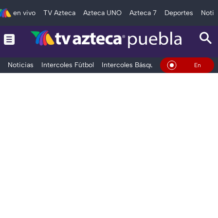
en vivo
TV Azteca
Azteca UNO
Azteca 7
Deportes
Notic
Noticias
Intercoles Fútbol
Intercoles Básquetbol
Deportes
T
En Vivo