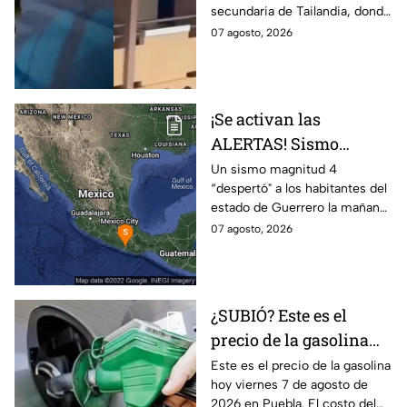
secundaria de Tailandia, donde
víctimas y lesionados
un menor arribó, luego de
07 agosto, 2026
quitarle la vida a sus abuelos, y
abrió fuego.
¡Se activan las
ALERTAS! Sismo
despierta a Guerrero
Un sismo magnitud 4
“despertó" a los habitantes del
hoy viernes; ¿Se
estado de Guerrero la mañana
percibió en Puebla?
de hoy viernes 7 de agosto de
07 agosto, 2026
2026. Las autoridades evalúan
la zona.
¿SUBIÓ? Este es el
precio de la gasolina
Puebla hoy viernes 7 de
Este es el precio de la gasolina
hoy viernes 7 de agosto de
agosto de 2026
2026 en Puebla. El costo del