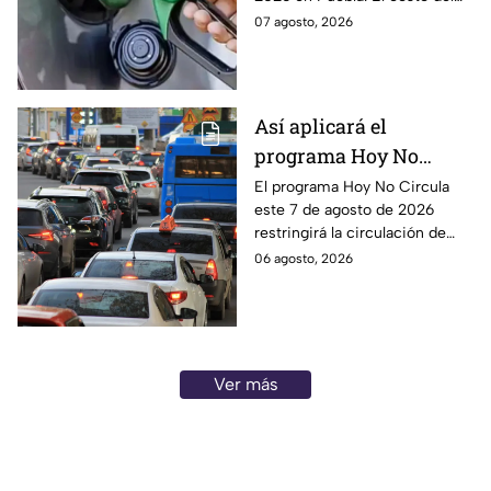
combustible cambia todos los
07 agosto, 2026
días, checa la actualización.
Así aplicará el
programa Hoy No
Circula este 7 de agosto
El programa Hoy No Circula
este 7 de agosto de 2026
de 2026 en CDMX y
restringirá la circulación de
Edomex
vehículos en la Ciudad de
06 agosto, 2026
México y los municipios
conurbados del Edomex.
Ver más