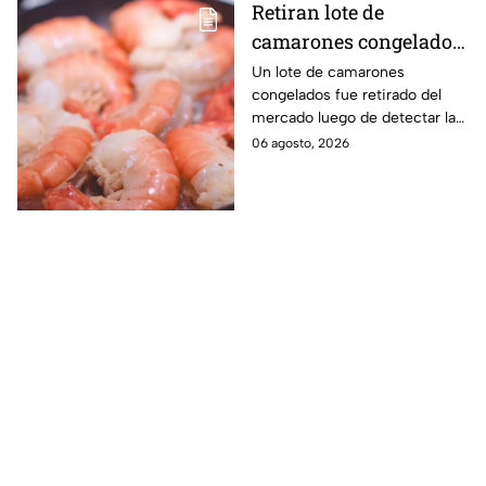
Retiran lote de
camarones congelados
por riesgo sanitario;
Un lote de camarones
congelados fue retirado del
detectan salmonella en
mercado luego de detectar la
España
presencia de salmonella, una
06 agosto, 2026
bacteria que puede provocar
enfermedades
gastrointestinales tras su
consumo.