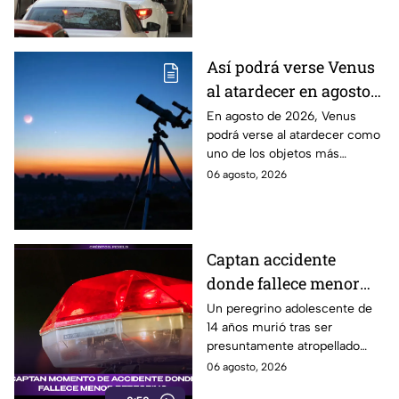
conurbados del Edomex.
Así podrá verse Venus
al atardecer en agosto
este 2026: ¿Cuándo y
En agosto de 2026, Venus
podrá verse al atardecer como
dónde observarlo
uno de los objetos más
desde Puebla?
brillantes del cielo. Conoce la
06 agosto, 2026
fecha, horario y hacia dónde
mirar desde Puebla.
Captan accidente
donde fallece menor
peregrino en Estado de
Un peregrino adolescente de
14 años murió tras ser
México
presuntamente atropellado
mientras entrenaba en
06 agosto, 2026
bicicleta para una