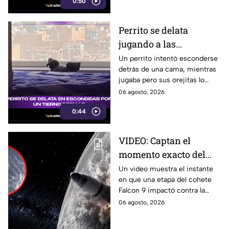
0:50
peregrinación en el Estado de
México.
Perrito se delata
jugando a las
escondidas y conquista
Un perrito intentó esconderse
detrás de una cama, mientras
las redes
jugaba pero sus orejitas lo
delataron. El tierno video
06 agosto, 2026
conquistó a miles de usuarios.
0:44
VIDEO: Captan el
momento exacto del
impacto de cohete
Un video muestra el instante
en que una etapa del cohete
contra la Luna; así
Falcon 9 impactó contra la
reaccionó
luna, levantando una enorme
06 agosto, 2026
nube de polvo y formando un
nuevo cráter.