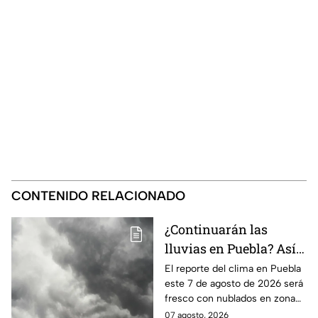
CONTENIDO RELACIONADO
¿Continuarán las
lluvias en Puebla? Así
el clima este 7 de
El reporte del clima en Puebla
este 7 de agosto de 2026 será
agosto de 2026
fresco con nublados en zona
centro y norte, mientras que al
07 agosto, 2026