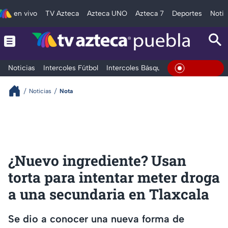
en vivo
TV Azteca
Azteca UNO
Azteca 7
Deportes
Notic
Noticias
Intercoles Fútbol
Intercoles Básquetbol
Deportes
T
En Vivo
Noticias
Nota
¿Nuevo ingrediente? Usan
torta para intentar meter droga
a una secundaria en Tlaxcala
Se dio a conocer una nueva forma de