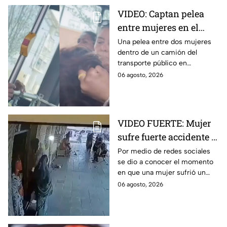
VIDEO: Captan pelea
entre mujeres en el
transporte público; así
Una pelea entre dos mujeres
dentro de un camión del
se desgreñaron en
transporte público en
Monterrey
Monterrey, Nuevo León, quedó
06 agosto, 2026
captada en video y se viralizó
en redes sociales.
VIDEO FUERTE: Mujer
sufre fuerte accidente a
los pocos segundos de
Por medio de redes sociales
se dio a conocer el momento
haber salido del
en que una mujer sufrió un
hospital
fuerte accidente a los pocos
06 agosto, 2026
segundos de haber salido del
hospital.