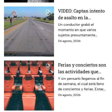
VIDEO: Captan intento
de asalto en la
autopista Arco Norte;
Un conductor grabó el
momento en que varios
delincuentes arrojaron
sujetos presuntamente
piedras y llantas
intentaron cometer un asalto
06 agosto, 2026
sobre la autopista Arco Norte a
la altura de Tlaxcala
Ferias y conciertos son
las actividades que
habrá en Puebla del 7 al
Y sin pensarlo llegamos al fin
de semana, el cual está lleno
9 de agosto
de conciertos y ferias. Estas
son las actividades que habrá
06 agosto, 2026
del 7 al 9 de agosto en Puebla.