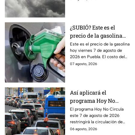
sur habrá temperaturas
elevadas.
¿SUBIÓ? Este es el
precio de la gasolina
Puebla hoy viernes 7 de
Este es el precio de la gasolina
hoy viernes 7 de agosto de
agosto de 2026
2026 en Puebla. El costo del
combustible cambia todos los
07 agosto, 2026
días, checa la actualización.
Así aplicará el
programa Hoy No
Circula este 7 de agosto
El programa Hoy No Circula
este 7 de agosto de 2026
de 2026 en CDMX y
restringirá la circulación de
Edomex
vehículos en la Ciudad de
06 agosto, 2026
México y los municipios