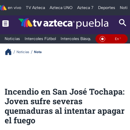
en vivo
TV Azteca
Azteca UNO
Azteca 7
Deportes
Notic
Noticias
Intercoles Fútbol
Intercoles Básquetbol
Deportes
T
En Vivo
Noticias
Nota
Incendio en San José Tochapa:
Joven sufre severas
quemaduras al intentar apagar
el fuego