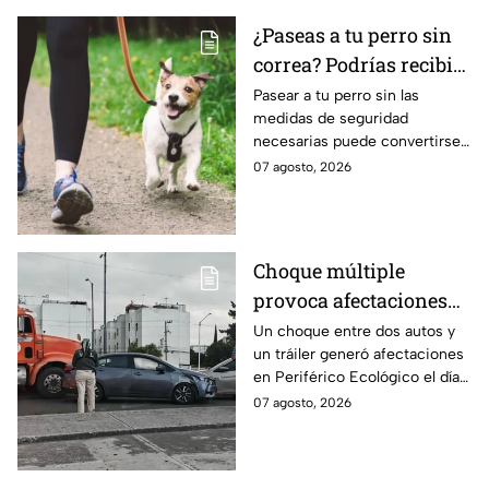
repitiendo el guión de
cráteres dejados por la guerra
las también morenistas
¿Paseas a tu perro sin
en Palestina. Tras la polémica y
Nayeli Salvatori y
correa? Podrías recibir
el rechazo, el mandatario tuvo
que salir a pedir disculpas…
Grace Palomares
una fuerte MULTA
Pasear a tu perro sin las
pero la pregunta es: ¿Basta
medidas de seguridad
con decir “me equivoqué”
necesarias puede convertirse
cada vez que una declaración
en una infracción en la CDMX,
07 agosto, 2026
genera indignación?
con multas de hasta 3 mil 848
pesos.
Choque múltiple
provoca afectaciones
en Periférico Ecológico
Un choque entre dos autos y
un tráiler generó afectaciones
hoy viernes
en Periférico Ecológico el día
de hoy, con dirección a la 24
07 agosto, 2026
Sur, en la ciudad de Puebla.