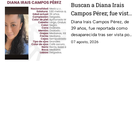
Buscan a Diana Irais
Campos Pérez; fue vista
por última vez en la
Diana Irais Campos Pérez, de
39 años, fue reportada como
ciudad de Puebla
desaparecida tras ser vista por
última vez el 6 de agosto en
07 agosto, 2026
Puebla.