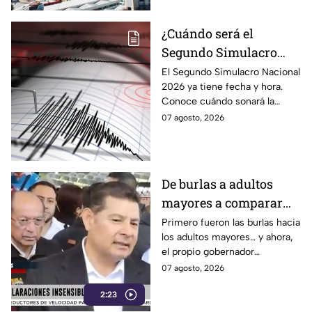
¿Cuándo será el
Segundo Simulacro
Nacional 2026? A esta
El Segundo Simulacro Nacional
2026 ya tiene fecha y hora.
hora sonará la alerta
Conoce cuándo sonará la
sísmica
alerta sísmica y qué ocurrirá
07 agosto, 2026
con los celulares.
De burlas a adultos
mayores a comparar
Puebla con Palestina:
Primero fueron las burlas hacia
los adultos mayores… y ahora,
Alejandro Armenta se
el propio gobernador
disculpa “a modo” por
morenista Alejandro Armenta
07 agosto, 2026
sus insensibles dichos
tropieza con sus palabras al
sobre Huixcolotla,
2:23
comparar el mal estado de las
calles de Huixcolotla con los