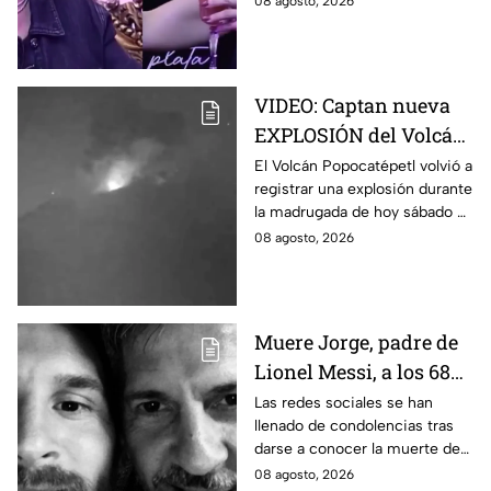
08 agosto, 2026
adultos mayores
tras dichos contra adultos
mayores.
VIDEO: Captan nueva
EXPLOSIÓN del Volcán
Popocatépetl hoy;
El Volcán Popocatépetl volvió a
registrar una explosión durante
arrojó LAVA
la madrugada de hoy sábado 8
de agosto de 2026; arrojó lava
08 agosto, 2026
y pedazos de roca caliente.
Muere Jorge, padre de
Lionel Messi, a los 68
años; esto se sabe
Las redes sociales se han
llenado de condolencias tras
darse a conocer la muerte de
Jorge, padre de Lionel Messi, a
08 agosto, 2026