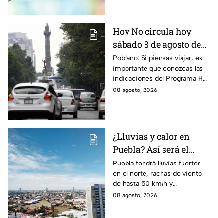
Hoy No circula hoy
sábado 8 de agosto de
2026: ¿Qué autos no
Poblano: Si piensas viajar, es
importante que conozcas las
transitan en la CDMX y
indicaciones del Programa Hoy
EdoMex?
No Circula HOY sábado 8 de
08 agosto, 2026
agosto de 2026 en la CDMX y
EdoMex.
¿Lluvias y calor en
Puebla? Así será el
clima HOY sábado 8 de
Puebla tendrá lluvias fuertes
en el norte, rachas de viento
agosto
de hasta 50 km/h y
temperaturas de hasta 40 °C
08 agosto, 2026
el día de hoy; así estará el
clima este sábado.