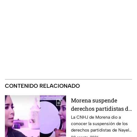
CONTENIDO RELACIONADO
Morena suspende
derechos partidistas de
Nayeli Salvatori y
La CNHJ de Morena dio a
conocer la suspensión de los
Graciela Palomares
derechos partidistas de Nayeli
tras dichos contra
Salvatori y Graciela Palomares