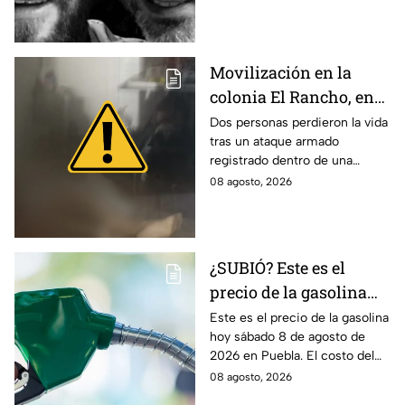
los 68 años de edad. Esto se
sabe.
Movilización en la
colonia El Rancho, en
San Matías
Dos personas perdieron la vida
tras un ataque armado
Tlalancaleca, Puebla;
registrado dentro de una
reportan dos personas
vivienda ubicada en la colonia
08 agosto, 2026
sin vida
El Rancho, en San Matías
Tlalancaleca, Puebla.
¿SUBIÓ? Este es el
precio de la gasolina
Puebla hoy sábado 8 de
Este es el precio de la gasolina
hoy sábado 8 de agosto de
agosto de 2026
2026 en Puebla. El costo del
combustible cambia todos los
08 agosto, 2026
días, checa la actualización.