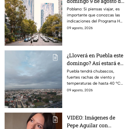
domingo 9 de agosto de
2026: ¿Qué autos no
Poblano: Si piensas viajar, es
importante que conozcas las
transitan en la CDMX y
indicaciones del Programa Hoy
EdoMex?
No Circula HOY domingo 9 de
09 agosto, 2026
agosto de 2026 en la CDMX y
EdoMex.
¿Lloverá en Puebla este
domingo? Así estará el
clima HOY 9 de agosto
Puebla tendrá chubascos,
fuertes rachas de viento y
temperaturas de hasta 40 °C
en el suroeste durante este
09 agosto, 2026
domingo 9 de agosto. Así
estará el clima hoy.
VIDEO: Imágenes de
Pepe Aguilar con