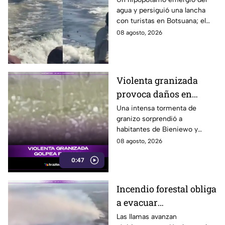
agua y persiguió una lancha
agua para perseguir a
con turistas en Botsuana; el
turistas en lancha
guía aceleró a tiempo para
08 agosto, 2026
evitar que el animal los
alcanzara.
Violenta granizada
provoca daños en
vehículos en Polonia
Una intensa tormenta de
granizo sorprendió a
habitantes de Bieniewo y
provocó daños en los cristales
08 agosto, 2026
de varios vehículos.
0:47
Incendio forestal obliga
a evacuar
comunidades en
Las llamas avanzan