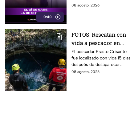
que ya conoce la fórmula:
08 agosto, 2026
trabajo terminado, premio
0:40
asegurado.
FOTOS: Rescatan con
vida a pescador en
cenote a 100 metros de
El pescador Erasto Crisanto
fue localizado con vida 15 días
profundidad;
después de desaparecer
sobrevivió 15 días
mientras pescaba en un
08 agosto, 2026
cenote del sur de Veracruz. Así
lo hallaron.