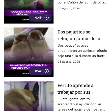
por el Cañón del Sumidero; no
se reportaron personas heridas
08 agosto, 2026
tras el momento de angustia.
0:45
Dos pajaritos se
refugian juntos de la
lluvia y se vuelven
Dos pequeñas aves
encontraron un curioso refugio
virales
bajo una silla durante un fuerte
aguacero y conmovieron a
08 agosto, 2026
usuarios en redes sociales.
0:42
Perrito aprende a
trabajar por sus
premios y se vuelve
El inteligente lomito
sorprendió al ayudar con las
viral
tareas del hogar y demostrar