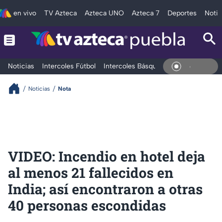
en vivo
TV Azteca
Azteca UNO
Azteca 7
Deportes
Notic
Noticias
Intercoles Fútbol
Intercoles Básquetbol
Deportes
T
En Vivo
Noticias
Nota
VIDEO: Incendio en hotel deja
al menos 21 fallecidos en
India; así encontraron a otras
40 personas escondidas