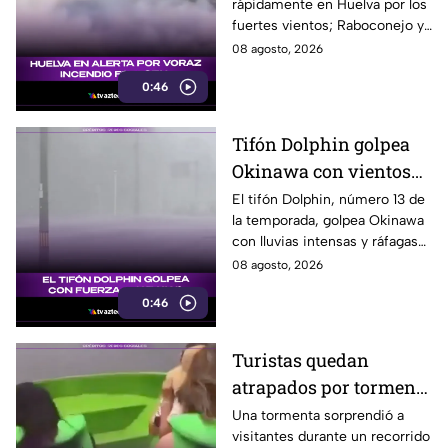
rápidamente en Huelva por los
Huelva
fuertes vientos; Raboconejo y
Caballón fueron evacuadas
08 agosto, 2026
como medida preventiva.
0:46
Tifón Dolphin golpea
Okinawa con vientos
de hasta 157 km/h
El tifón Dolphin, número 13 de
la temporada, golpea Okinawa
con lluvias intensas y ráfagas
de hasta 157 kilómetros por
08 agosto, 2026
hora.
0:46
Turistas quedan
atrapados por tormenta
en el Cañón del
Una tormenta sorprendió a
visitantes durante un recorrido
Sumidero