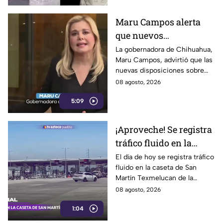
Maru Campos alerta
que nuevos
lineamientos podrían
La gobernadora de Chihuahua,
Maru Campos, advirtió que las
usarse para sancionar
nuevas disposiciones sobre
a periodistas críticos
derechos de las audiencias
08 agosto, 2026
ponen en riesgo la libertad de
5:09
expresión y la labor
periodística.
¡Aproveche! Se registra
tráfico fluido en la
caseta de Texmelucan
El día de hoy se registra tráfico
fluido en la caseta de San
de la autopista México-
Martín Texmelucan de la
Puebla HOY sábado
autopista México-Puebla; así lo
08 agosto, 2026
reporta nuestro compañero
1:04
Fernando Nava.