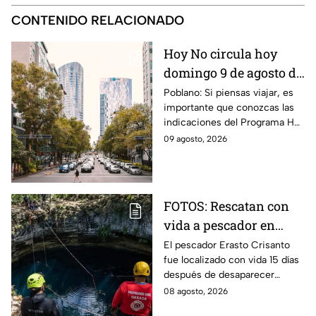
CONTENIDO RELACIONADO
Hoy No circula hoy
domingo 9 de agosto de
2026: ¿Qué autos no
Poblano: Si piensas viajar, es
importante que conozcas las
transitan en la CDMX y
indicaciones del Programa Hoy
EdoMex?
No Circula HOY domingo 9 de
09 agosto, 2026
agosto de 2026 en la CDMX y
EdoMex.
FOTOS: Rescatan con
vida a pescador en
cenote a 100 metros de
El pescador Erasto Crisanto
fue localizado con vida 15 días
profundidad;
después de desaparecer
sobrevivió 15 días
mientras pescaba en un
08 agosto, 2026
cenote del sur de Veracruz. Así