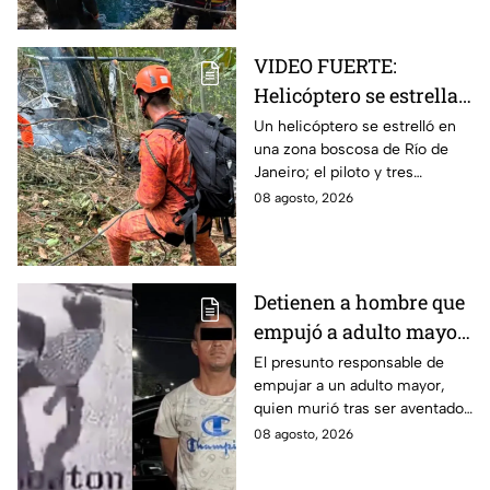
lo hallaron.
VIDEO FUERTE:
Helicóptero se estrella
y deja cuatro muertos
Un helicóptero se estrelló en
una zona boscosa de Río de
en Río de Janeiro; así
Janeiro; el piloto y tres
se vieron las llamas
mujeres murieron tras el
08 agosto, 2026
impacto y el incendio. Así se
vio la zona.
Detienen a hombre que
empujó a adulto mayor
hacia un tráiler en
El presunto responsable de
empujar a un adulto mayor,
Monterrey
quien murió tras ser aventado
al paso de un tráiler en
08 agosto, 2026
Monterrey, fue detenido este
sábado.