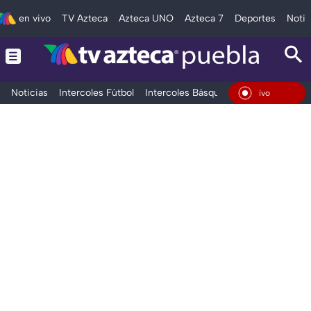
en vivo
TV Azteca
Azteca UNO
Azteca 7
Deportes
Notic
Noticias
Intercoles Fútbol
Intercoles Básquetbol
Deportes
T
En Vivo