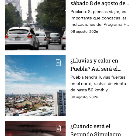
sábado 8 de agosto de
2026: ¿Qué autos no
Poblano: Si piensas viajar, es
importante que conozcas las
transitan en la CDMX y
indicaciones del Programa Hoy
EdoMex?
No Circula HOY sábado 8 de
08 agosto, 2026
agosto de 2026 en la CDMX y
EdoMex.
¿Lluvias y calor en
Puebla? Así será el
clima HOY sábado 8 de
Puebla tendrá lluvias fuertes
en el norte, rachas de viento
agosto
de hasta 50 km/h y
temperaturas de hasta 40 °C
08 agosto, 2026
el día de hoy; así estará el
clima este sábado.
¿Cuándo será el
Segundo Simulacro