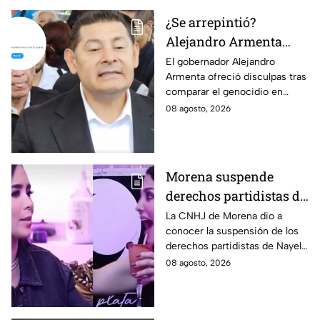
¿Se arrepintió?
Alejandro Armenta
elimina disculpas tras
El gobernador Alejandro
Armenta ofreció disculpas tras
comparar genocidio
comparar el genocidio en
palestino con baches;
Palestina con baches; sin
08 agosto, 2026
Morena calla
embargo, las eliminó, lo que
volvió a generar críticas.
Morena suspende
derechos partidistas de
Nayeli Salvatori y
La CNHJ de Morena dio a
conocer la suspensión de los
Graciela Palomares
derechos partidistas de Nayeli
tras dichos contra
Salvatori y Graciela Palomares
08 agosto, 2026
adultos mayores
tras dichos contra adultos
mayores.