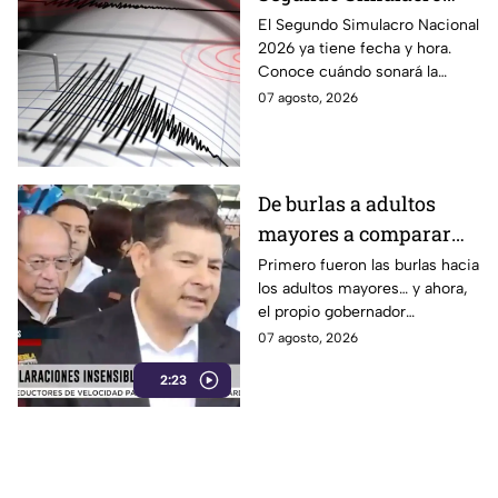
Nacional 2026? A esta
El Segundo Simulacro Nacional
2026 ya tiene fecha y hora.
hora sonará la alerta
Conoce cuándo sonará la
sísmica
alerta sísmica y qué ocurrirá
07 agosto, 2026
con los celulares.
De burlas a adultos
mayores a comparar
Puebla con Palestina:
Primero fueron las burlas hacia
los adultos mayores… y ahora,
Alejandro Armenta se
el propio gobernador
disculpa “a modo” por
morenista Alejandro Armenta
07 agosto, 2026
sus insensibles dichos
tropieza con sus palabras al
sobre Huixcolotla,
2:23
comparar el mal estado de las
calles de Huixcolotla con los
repitiendo el guión de
cráteres dejados por la guerra
las también morenistas
en Palestina. Tras la polémica y
Nayeli Salvatori y
el rechazo, el mandatario tuvo