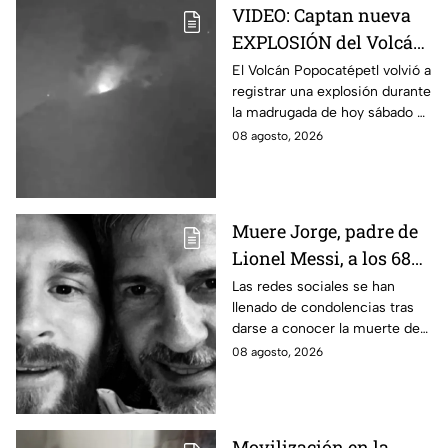
VIDEO: Captan nueva
EXPLOSIÓN del Volcán
Popocatépetl hoy;
El Volcán Popocatépetl volvió a
registrar una explosión durante
arrojó LAVA
la madrugada de hoy sábado 8
de agosto de 2026; arrojó lava
08 agosto, 2026
y pedazos de roca caliente.
Muere Jorge, padre de
Lionel Messi, a los 68
años; esto se sabe
Las redes sociales se han
llenado de condolencias tras
darse a conocer la muerte de
Jorge, padre de Lionel Messi, a
08 agosto, 2026
los 68 años de edad. Esto se
sabe.
Movilización en la