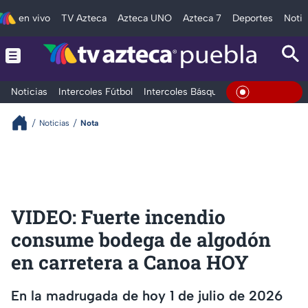
en vivo
TV Azteca
Azteca UNO
Azteca 7
Deportes
Notic
Noticias
Intercoles Fútbol
Intercoles Básquetbol
Deportes
T
En Vivo
Noticias
Nota
VIDEO: Fuerte incendio
consume bodega de algodón
en carretera a Canoa HOY
En la madrugada de hoy 1 de julio de 2026