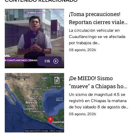
CONTENIDO RELACIONADO
¡Toma precauciones!
Reportan cierres viales
en Cuautlancingo hoy
La circulación vehicular en
Cuautlancingo se ve afectada
sábado; vías alternas
por trabajos de
reencarpetamiento la mañana
08 agosto, 2026
de hoy sábado 8 de agosto de
1:15
2026. Checa los detalles.
¡De MIEDO! Sismo
"mueve" a Chiapas hoy
sábado: ¿Cuáles son los
Un sismo de magnitud 4.5 se
registró en Chiapas la mañana
daños?
de hoy sábado 8 de agosto de
2026, lo que generó alerta
08 agosto, 2026
entre los habitantes. Estos son
los detalles.