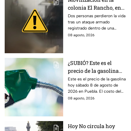
colonia El Rancho, en
San Matías
Dos personas perdieron la vida
tras un ataque armado
Tlalancaleca, Puebla;
registrado dentro de una
reportan dos personas
vivienda ubicada en la colonia
08 agosto, 2026
sin vida
El Rancho, en San Matías
Tlalancaleca, Puebla.
¿SUBIÓ? Este es el
precio de la gasolina
Puebla hoy sábado 8 de
Este es el precio de la gasolina
hoy sábado 8 de agosto de
agosto de 2026
2026 en Puebla. El costo del
combustible cambia todos los
08 agosto, 2026
días, checa la actualización.
Hoy No circula hoy