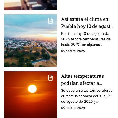
Estado de México.
Así estará el clima en
Puebla hoy 10 de agosto
de 2026: Riesgo de
El clima hoy 10 de agosto de
2026 tendrá temperaturas de
lluvias
hasta 39 °C en algunas
regiones de Puebla; esperan
09 agosto, 2026
lluvias y tormentas durante la
tarde.
Altas temperaturas
podrían afectar a
Puebla del 10 al 16 de
Se esperan altas temperaturas
durante la semana del 10 al 16
agosto: Regiones en
de agosto de 2026 y
riesgo
condiciones que podrían
09 agosto, 2026
intensificar la sensación de