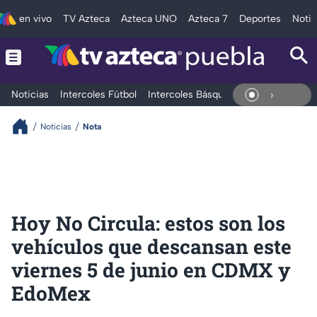
en vivo
TV Azteca
Azteca UNO
Azteca 7
Deportes
Notic
Noticias
Intercoles Fútbol
Intercoles Básquetbol
Deportes
T
En Viv
Noticias
Nota
Hoy No Circula: estos son los
vehículos que descansan este
viernes 5 de junio en CDMX y
EdoMex