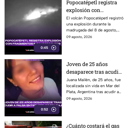
Popocatépetl registra
explosión con
fragmentos
El volcán Popocatépetl registró
una explosión durante la
incandescentes
madrugada del 8 de agosto,
acompañada de fragmentos
09 agosto, 2026
incandescentes y una columna
0:45
de ceniza.
Joven de 25 años
desaparece tras acudir
a falsa entrevista de
Juana Mailén, de 25 años, fue
localizada sin vida en Mar del
trabajo
Plata, Argentina tras acudir a
una presunta entrevista de
09 agosto, 2026
trabajo contactada por
0:52
Facebook.
¿Cuánto costará el gas