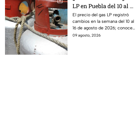
LP en Puebla del 10 al 16
de agosto? Este será el
El precio del gas LP registró
cambios en la semana del 10 al
precio
16 de agosto de 2026; conoce
cuánto costará el kilo y el
09 agosto, 2026
tanque de 20 kilos en Puebla.