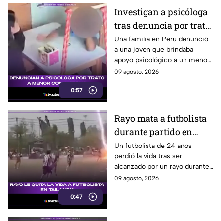
Investigan a psicóloga
tras denuncia por trato
a menor con autismo
Una familia en Perú denunció
a una joven que brindaba
apoyo psicológico a un menor
con autismo no verbal, tras
09 agosto, 2026
detectar una situación
0:57
preocupante.
Rayo mata a futbolista
durante partido en
Tailandia
Un futbolista de 24 años
perdió la vida tras ser
alcanzado por un rayo durante
una tormenta en partido en
09 agosto, 2026
Tailandia. Al menos 10
0:47
personas resultaron heridas.