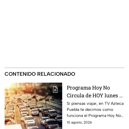
CONTENIDO RELACIONADO
Programa Hoy No
Circula de HOY lunes 10
de agosto de 2026
Si piensas viajar, en TV Azteca
Puebla te decimos como
funciona el Programa Hoy No
Circula HOY lunes 10 de
10 agosto, 2026
agosto de 2026 en la CDMX y