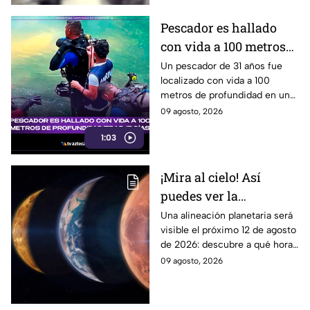
Pescador es hallado
con vida a 100 metros
de profundidad tras 15
Un pescador de 31 años fue
localizado con vida a 100
días
metros de profundidad en un
cenote de Veracruz, tras
09 agosto, 2026
permanecer desaparecido
1:03
durante 15 días.
¡Mira al cielo! Así
puedes ver la
alineación planetaria
Una alineación planetaria será
visible el próximo 12 de agosto
del 12 de agosto desde
de 2026: descubre a qué hora
Puebla
mirar y como disfrutar desde
09 agosto, 2026
puntos de avistamiento en
Puebla.