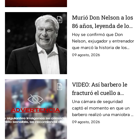
bochorno en Puebla.
Murió Don Nelson a los
86 años, leyenda de los
Boston Celtics y la NBA
Hoy se confirmó que Don
Nelson, exjugador y entrenador
que marcó la historia de los
Boston Celtics y la NBA, murió
09 agosto, 2026
en su casa acompañado de su
familia.
VIDEO: Así barbero le
fracturó el cuello a
cliente durante ´masaje´
Una cámara de seguridad
captó el momento en que un
barbero realizó una maniobra a
modo de masaje y le fracturó
09 agosto, 2026
el cuello a un cliente en la
India.