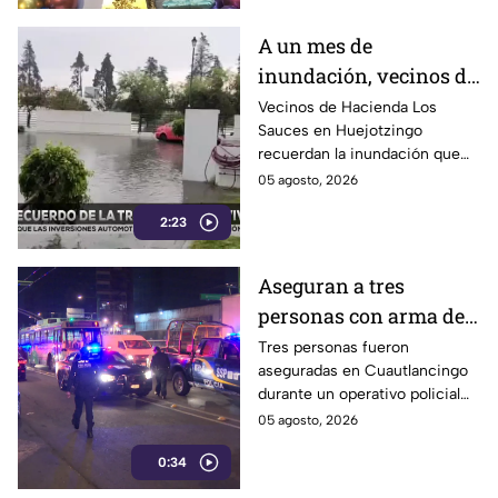
A un mes de
inundación, vecinos de
Hacienda Los Sauces
Vecinos de Hacienda Los
Sauces en Huejotzingo
reconstruyen sus
recuerdan la inundación que
hogares
afectó sus viviendas hace un
05 agosto, 2026
mes y ahora avanzan en la
2:23
reconstrucción de bardas y
recuperación de su
patrimonio.
Aseguran a tres
personas con arma de
fuego tras robo de
Tres personas fueron
aseguradas en Cuautlancingo
camioneta en
durante un operativo policial
Cuautlancingo
en Trinidad Sanctorum, donde
05 agosto, 2026
también localizaron un arma
0:34
de fuego y una camioneta con
reporte de robo con violencia.