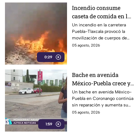
Incendio consume
caseta de comida en la
carretera Puebla-
Un incendio en la carretera
Puebla-Tlaxcala provocó la
Tlaxcala
movilización de cuerpos de
emergencia luego de que las
05 agosto, 2026
llamas alcanzaron una caseta
0:29
de comida ubicada en la zona
de El Siete y Medio; no se
reportaron personas
Bache en avenida
lesionadas.
México-Puebla crece y
afecta a conductores en
Un bache en avenida México-
Puebla en Coronango continúa
Coronango
sin reparación y aumenta su
profundidad por el paso
05 agosto, 2026
constante de vehículos
1:59
pesados, generando riesgos y
daños para automovilistas de la
zona.