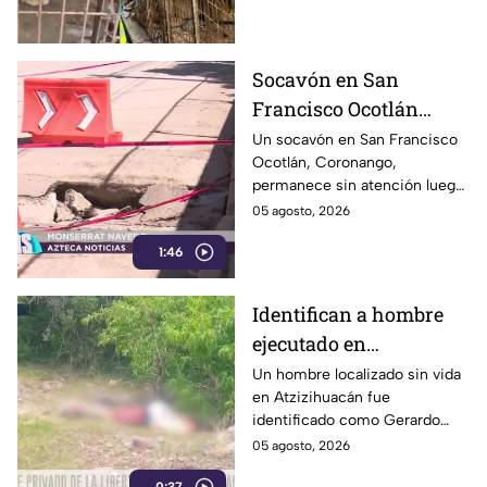
durante varias horas.
Socavón en San
Francisco Ocotlán
permanece abierto tras
Un socavón en San Francisco
Ocotlán, Coronango,
lluvias
permanece sin atención luego
de formarse hace más de 15
05 agosto, 2026
días en una zona cercana a una
1:46
escuela, representando un
riesgo para peatones y
automovilistas
Identifican a hombre
ejecutado en
Atzizihuacán; fue
Un hombre localizado sin vida
en Atzizihuacán fue
privado de la libertad
identificado como Gerardo
“N”, de 27 años, quien
05 agosto, 2026
presuntamente fue privado de