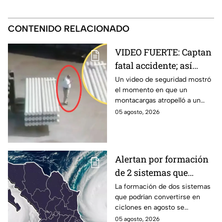
CONTENIDO RELACIONADO
VIDEO FUERTE: Captan
fatal accidente; así
montacargas atropelló
Un video de seguridad mostró
el momento en que un
a trabajador distraído
montacargas atropelló a un
en su celular
trabajador dentro de una planta
05 agosto, 2026
metalúrgica en China. Así
ocurrió el accidente.
Alertan por formación
de 2 sistemas que
podrían convertirse en
La formación de dos sistemas
que podrían convertirse en
ciclones en agosto:
ciclones en agosto se
¿Qué riesgo
mantienen bajo vigilancia en el
05 agosto, 2026