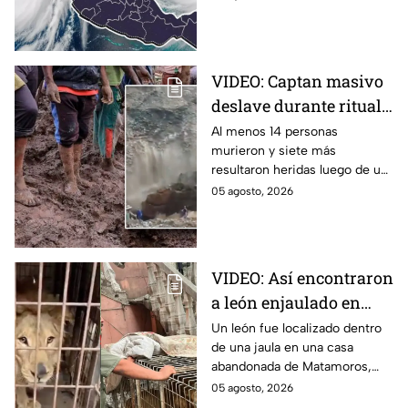
representan?
océano Pacífico por su
potencial de desarrollo.
VIDEO: Captan masivo
deslave durante ritual
religioso; dejó 23
Al menos 14 personas
murieron y siete más
peregrinos sin vida en
resultaron heridas luego de un
monasterio de Etiopía
deslave durante un ritual
05 agosto, 2026
religioso en un monasterio del
norte de Etiopía.
VIDEO: Así encontraron
a león enjaulado en
casa abandonada en
Un león fue localizado dentro
de una jaula en una casa
Matamoros,
abandonada de Matamoros,
Tamaulipas
Tamaulipas. El hallazgo
05 agosto, 2026
movilizó a equipos de rescate