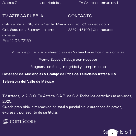
Azteca 7
adn Noticias
TV Azteca Internacional
TV AZTECA PUEBLA
CONTACTO
Calz Zavaleta 1108, Plaza Centro Mayor
contacto@tvazteca.com
Col. Santacruz Buenavista torre
2229448140 | Conmutador
Omega,
Piso 12 CP. 72150
Aviso de privacidad
Preferencias de Cookies
Derechos
Inversionistas
Promo Espacio
Trabaja con nosotros
Programa de ética, integridad y cumplimiento
Defensor de Audiencias y Código de Ética de Televisión Azteca III y
Televisora del Valle de México
TV Azteca, M.R. & ©, TV Azteca, S.A.B. de C.V. Todos los derechos reservados,
2025.
Queda prohibida la reproducción total o parcial sin la autorización previa,
expresa y por escrito de su titular.
Subir inicio