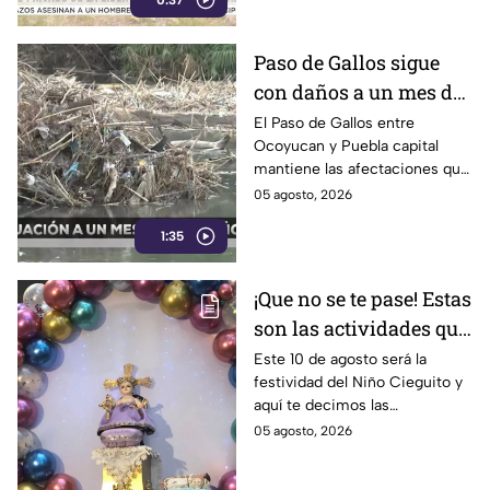
0:37
la libertad junto con su
padrastro, quien continúa
desaparecido.
Paso de Gallos sigue
con daños a un mes de
afectaciones por
El Paso de Gallos entre
Ocoyucan y Puebla capital
lluvias
mantiene las afectaciones que
dejó el aumento del nivel del
05 agosto, 2026
río Atoyac durante las lluvias
1:35
de julio, mientras habitantes
continúan cruzando con
temor.
¡Que no se te pase! Estas
son las actividades que
habrá por la festividad
Este 10 de agosto será la
festividad del Niño Cieguito y
del Niño Cieguito en
aquí te decimos las
Puebla
actividades que se llevarán a
05 agosto, 2026
cabo por esta celebración
religiosa en Puebla.