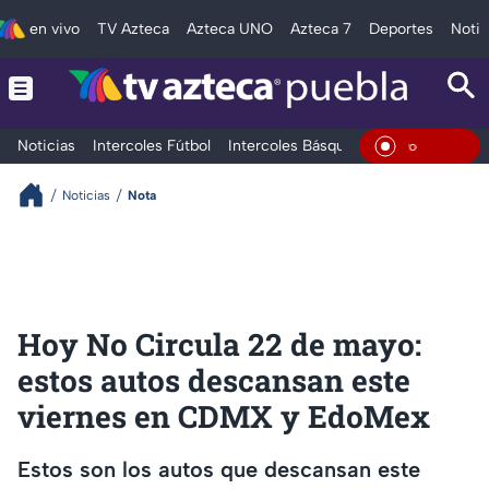
en vivo
TV Azteca
Azteca UNO
Azteca 7
Deportes
Notic
Noticias
Intercoles Fútbol
Intercoles Básquetbol
Deportes
T
En Vivo
Noticias
Nota
Hoy No Circula 22 de mayo:
estos autos descansan este
viernes en CDMX y EdoMex
Estos son los autos que descansan este