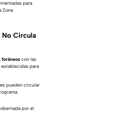
lementadas para
la Zona
 No Circula
 foráneos
con las
 establecidas para
les pueden circular
programa.
gobernada por el