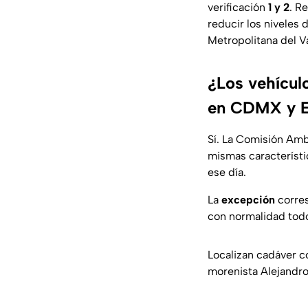
verificación
1 y 2
. R
reducir los niveles 
Metropolitana del V
¿Los vehícul
en CDMX y 
Sí. La Comisión Amb
mismas característi
ese día.
La
excepción
corres
con normalidad todo
Localizan cadáver c
morenista Alejandr