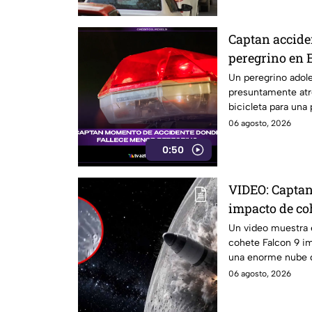
Captan accide
peregrino en 
Un peregrino adole
presuntamente atr
bicicleta para una
México.
06 agosto, 2026
0:50
VIDEO: Captan
impacto de coh
reaccionó
Un video muestra e
cohete Falcon 9 im
una enorme nube 
cráter.
06 agosto, 2026