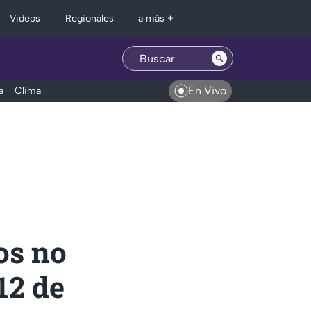
Regionales
Videos
a más +
En Vivo
a
Clima
os no
12 de