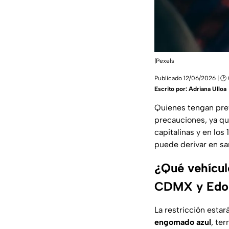
|Pexels
Publicado 12/06/2026 | 🕑
Escrito por:
Adriana Ulloa
Quienes tengan prev
precauciones, ya q
capitalinas y en lo
puede derivar en sa
¿Qué vehícul
CDMX y Edo
La restricción estar
engomado azul
, te