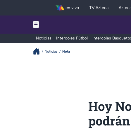
en vivo
TV Azteca
Aztec
Noticias
Intercoles Fútbol
Intercoles Básquetbo
Noticias
Nota
Hoy No 
podrán 