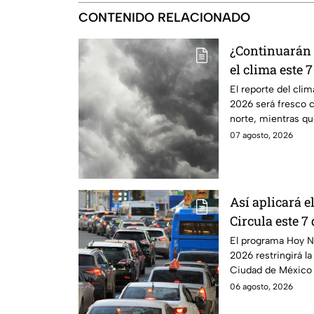
CONTENIDO RELACIONADO
¿Continuarán l
el clima este 
El reporte del cli
2026 será fresco 
norte, mientras qu
elevadas.
07 agosto, 2026
Así aplicará 
Circula este 7
CDMX y Edom
El programa Hoy N
2026 restringirá la
Ciudad de México 
Edomex.
06 agosto, 2026