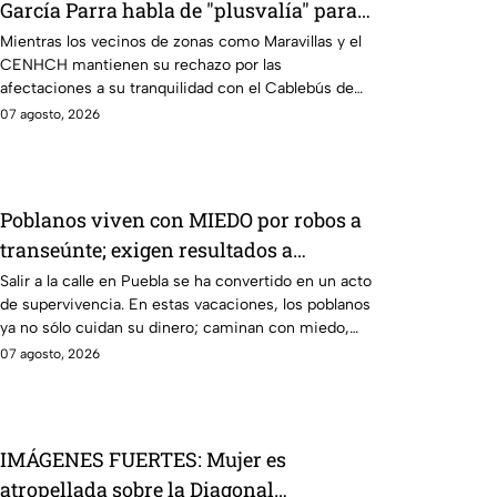
García Parra habla de "plusvalía" para
imponer el Cablebús en Puebla
Mientras los vecinos de zonas como Maravillas y el
CENHCH mantienen su rechazo por las
afectaciones a su tranquilidad con el Cablebús de
Alejandro Armenta, el Coordinador de Gabinete,
07 agosto, 2026
José Luis García Parra, ahora intenta convencerlos
prometiéndoles que sus casas tendrán “plusvalía”.
¿Cómo puede el gobierno garantizar plusvalía si
hasta la fecha se niegan a hacer públicos los
Poblanos viven con MIEDO por robos a
estudios técnicos, las licitaciones y hasta el nombre
transeúnte; exigen resultados a
de la empresa constructora?
Francisco Sánchez González, secretario
Salir a la calle en Puebla se ha convertido en un acto
de supervivencia. En estas vacaciones, los poblanos
de Seguridad Pública
ya no sólo cuidan su dinero; caminan con miedo,
guardan sus objetos de valor y algunos hasta cargan
07 agosto, 2026
celulares falsos para entregarlos en caso de un
asalto. La realidad en las calles contradice cualquier
discurso oficial… junio ha sido el mes más violento
del año para los peatones
IMÁGENES FUERTES: Mujer es
atropellada sobre la Diagonal