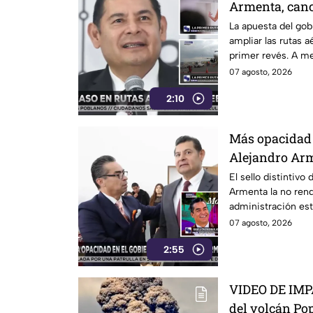
Armenta, canc
Turismo de Ca
La apuesta del gob
ampliar las rutas 
primer revés. A m
lanzamiento, fue c
07 agosto, 2026
Zihuatanejo por fa
2:10
pone en duda la pl
estrategia presen
en el estado.
Más opacidad 
Alejandro Arm
el gasto de la
El sello distintivo
Armenta la no rend
Valle Buitrón
administración esta
información sobre 
07 agosto, 2026
“gran verbena por 
2:55
Rafael Moreno Vall
suma a otras clasi
y que vuelve a gen
VIDEO DE IMP
transparencia en e
del volcán Po
poblanos.