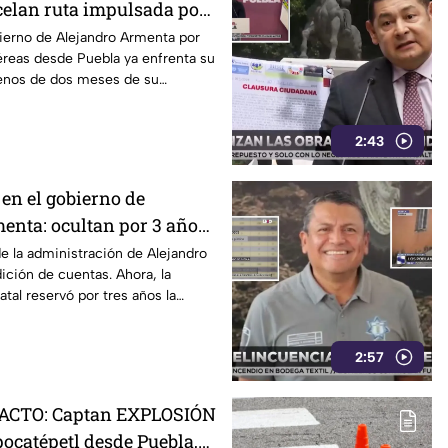
elan ruta impulsada por
rla López-Malo
ierno de Alejandro Armenta por
aéreas desde Puebla ya enfrenta su
enos de dos meses de su
ancelado el vuelo a Ixtapa-
lta de pasajeros, un resultado que
2:43
aneación y el alcance de una
tada como un impulso al turismo
en el gobierno de
enta: ocultan por 3 años
 verbena de Rafael Moreno
 de la administración de Alejandro
ición de cuentas. Ahora, la
tal reservó por tres años la
el gasto en la publicidad de la
amor a Puebla” del funcionario
2:57
e Buitrón, una decisión que se
ficaciones de información pública
erar cuestionamientos sobre la
ACTO: Captan EXPLOSIÓN
l uso de los recursos de los
pocatépetl desde Puebla,