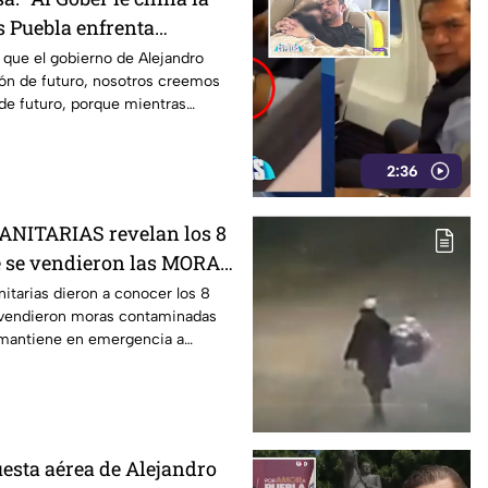
s Puebla enfrenta
menta y su Coordinador
 que el gobierno de Alejandro
ión de futuro, nosotros creemos
s, José Luis García Parra
de futuro, porque mientras
uevo proyecto millonario
rse los problemas de inseguridad,
 ahora el Coordinador de las
2:36
 García Parra, ya trae entre ceja y
millonario. Al parecer, en este
enadera… y como dice el dicho… al
ANITARIAS revelan los 8
rata!
e se vendieron las MORAS
con E.coli
nitarias dieron a conocer los 8
 vendieron moras contaminadas
l mantiene en emergencia a
uesta aérea de Alejandro