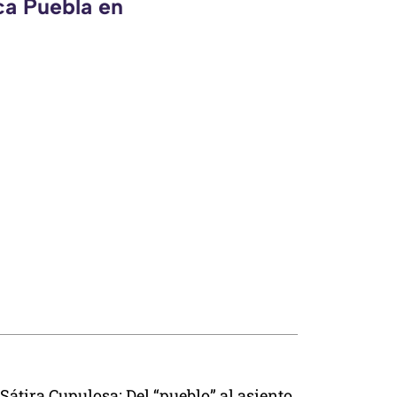
ca Puebla en
Sátira Cupulosa: Del “pueblo” al asiento