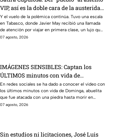
VIP, así es la doble cara de la austeridad
morenista de Javier May, al puro “estilo
Y el vuelo de la polémica continúa. Tuvo una escala
en Tabasco, donde Javier May recibió una llamada
García Parra”
de atención por viajar en primera clase, un lujo que
según su propio partido no combina con la bandera
07 agosto, 2026
de austeridad.
IMÁGENES SENSIBLES: Captan los
ÚLTIMOS minutos con vida de
Dominga, abuelita que murió atacada
En redes sociales se ha dado a conocer el video con
los últimos minutos con vida de Dominga, abuelita
en Amozoc
que fue atacada con una piedra hasta morir en
Amozoc
07 agosto, 2026
Sin estudios ni licitaciones, José Luis