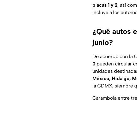
placas 1 y 2
, así co
incluye a los autom
¿Qué autos e
junio?
De acuerdo con la 
0
pueden circular c
unidades destinadas
México,
Hidalgo, Mo
la CDMX, siempre qu
Carambola entre tre