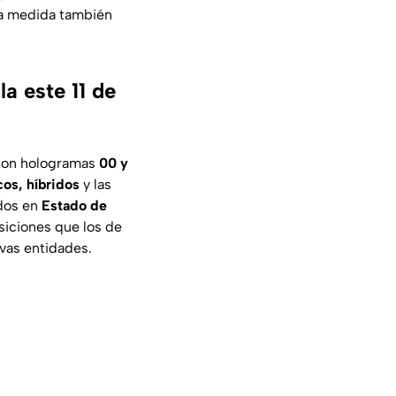
La medida también
a este 11 de
 con hologramas
00 y
cos, híbridos
y las
ados en
Estado de
siciones que los de
vas entidades.