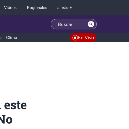
Regionales
Videos
a más +
En Vivo
a
Clima
 este
 No