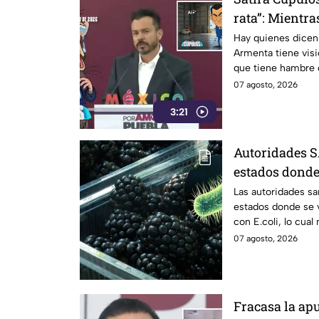
rata”: Mientra
problemas, Ar
Hay quienes dicen
Armenta tiene vis
de las Mentira
que tiene hambre 
ya impulsan n
siguen sin resolve
07 agosto, 2026
salud y movilidad,
3:21
Mentiras, José Luis
ceja otro proyecto 
gobierno no hay ll
Autoridades S
gober… ¡le chilla la 
estados dond
contaminadas 
Las autoridades sa
estados donde se
con E.coli, lo cua
Estados Unidos.
07 agosto, 2026
Fracasa la ap