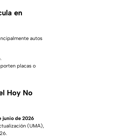
cula en
incipalmente autos
.
porten placas o
el Hoy No
e junio de 2026
ctualización (UMA),
026.