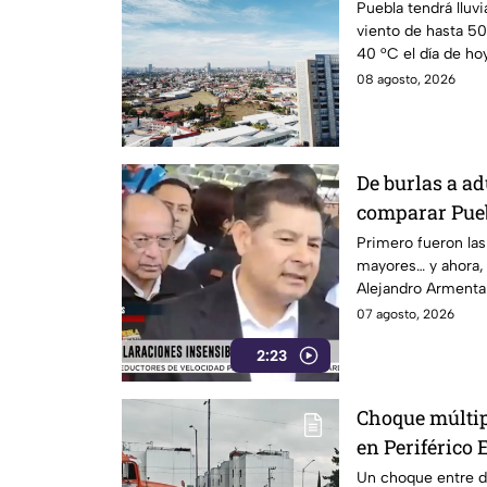
Puebla tendrá lluvi
viento de hasta 5
40 °C el día de hoy
08 agosto, 2026
De burlas a a
comparar Pueb
Alejandro Arm
Primero fueron las 
mayores… y ahora,
modo” por sus
Alejandro Armenta 
Huixcolotla, r
comparar el mal es
07 agosto, 2026
también moren
con los cráteres de
Grace Paloma
2:23
Tras la polémica y
que salir a pedir d
¿Basta con decir 
Choque múltip
declaración gener
en Periférico 
Un choque entre do