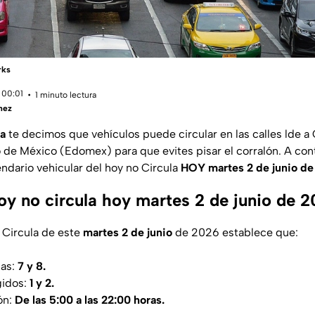
rks
 00:01
1 minuto lectura
hez
a
te decimos que vehículos puede circular en las calles lde 
de México (Edomex) para que evites pisar el corralón. A cont
ndario vehicular del hoy no Circula
HOY martes 2 de junio de
hoy no circula hoy martes 2 de junio de 
 Circula de este
martes 2 de junio
de 2026 establece que:
cas:
7 y 8.
gidos:
1 y 2.
ón:
De las 5:00 a las 22:00 horas.