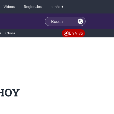
Regionales
Videos
a más +
En Vivo
a
Clima
 HOY