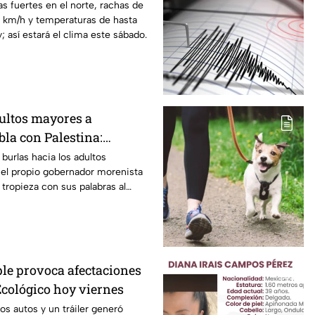
as fuertes en el norte, rachas de
0 km/h y temperaturas de hasta
; así estará el clima este sábado.
dultos mayores a
la con Palestina:
enta se disculpa “a
burlas hacia los adultos
 el propio gobernador morenista
 insensibles dichos sobre
tropieza con sus palabras al
epitiendo el guión de las
tado de las calles de Huixcolotla
istas Nayeli Salvatori y
jados por la guerra en Palestina.
res
 el rechazo, el mandatario tuvo
isculpas… pero la pregunta es:
“me equivoqué” cada vez que una
le provoca afectaciones
a indignación?
Ecológico hoy viernes
s autos y un tráiler generó