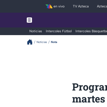
en vivo
TV Azteca
Aztec
Noticias
Intercoles Fútbol
Intercoles Básquetbo
Noticias
Nota
Progra
martes 