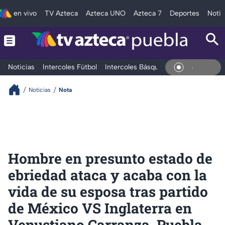
en vivo
TV Azteca
Azteca UNO
Azteca 7
Deportes
Notic
Noticias
Intercoles Fútbol
Intercoles Básquetbol
Deportes
T
En Viv
Noticias
Nota
Hombre en presunto estado de
ebriedad ataca y acaba con la
vida de su esposa tras partido
de México VS Inglaterra en
Venustiano Carranza, Puebla