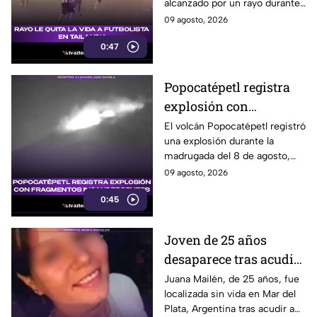
alcanzado por un rayo durante
una tormenta en partido en
09 agosto, 2026
Tailandia. Al menos 10
0:47
personas resultaron heridas.
Popocatépetl registra
explosión con
fragmentos
El volcán Popocatépetl registró
una explosión durante la
incandescentes
madrugada del 8 de agosto,
acompañada de fragmentos
09 agosto, 2026
incandescentes y una columna
0:45
de ceniza.
Joven de 25 años
desaparece tras acudir
a falsa entrevista de
Juana Mailén, de 25 años, fue
localizada sin vida en Mar del
trabajo
Plata, Argentina tras acudir a