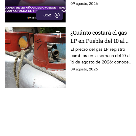
una presunta entrevista de
09 agosto, 2026
trabajo contactada por
0:52
Facebook.
¿Cuánto costará el gas
LP en Puebla del 10 al 16
de agosto? Este será el
El precio del gas LP registró
cambios en la semana del 10 al
precio
16 de agosto de 2026; conoce
cuánto costará el kilo y el
09 agosto, 2026
tanque de 20 kilos en Puebla.