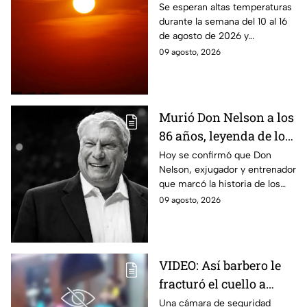
Puebla del 10 al 16 de
Se esperan altas temperaturas
durante la semana del 10 al 16
agosto: Regiones en
de agosto de 2026 y
riesgo
condiciones que podrían
09 agosto, 2026
intensificar la sensación de
bochorno en Puebla.
Murió Don Nelson a los
86 años, leyenda de los
Boston Celtics y la NBA
Hoy se confirmó que Don
Nelson, exjugador y entrenador
que marcó la historia de los
Boston Celtics y la NBA, murió
09 agosto, 2026
en su casa acompañado de su
familia.
VIDEO: Así barbero le
fracturó el cuello a
cliente durante ´masaje´
Una cámara de seguridad