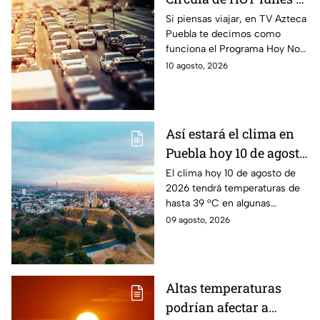
de agosto de 2026
Si piensas viajar, en TV Azteca
Puebla te decimos como
funciona el Programa Hoy No
Circula HOY lunes 10 de
10 agosto, 2026
agosto de 2026 en la CDMX y
Estado de México.
Así estará el clima en
Puebla hoy 10 de agosto
de 2026: Riesgo de
El clima hoy 10 de agosto de
2026 tendrá temperaturas de
lluvias
hasta 39 °C en algunas
regiones de Puebla; esperan
09 agosto, 2026
lluvias y tormentas durante la
tarde.
Altas temperaturas
podrían afectar a