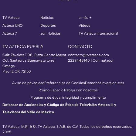
TV Azteca
Noticias
a más +
Azteca UNO
Deportes
Videos
Azteca 7
adn Noticias
TV Azteca Internacional
TV AZTECA PUEBLA
CONTACTO
Calz Zavaleta 1108, Plaza Centro Mayor
contacto@tvazteca.com
Col. Santacruz Buenavista torre
2229448140 | Conmutador
Omega,
Piso 12 CP. 72150
Aviso de privacidad
Preferencias de Cookies
Derechos
Inversionistas
Promo Espacio
Trabaja con nosotros
Programa de ética, integridad y cumplimiento
Defensor de Audiencias y Código de Ética de Televisión Azteca III y
Televisora del Valle de México
TV Azteca, M.R. & ©, TV Azteca, S.A.B. de C.V. Todos los derechos reservados,
2025.