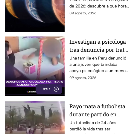
del 12 de agosto desde
de 2026: descubre a qué hora
Puebla
mirar y como disfrutar desde
09 agosto, 2026
puntos de avistamiento en
Puebla.
Investigan a psicóloga
tras denuncia por trato
a menor con autismo
Una familia en Perú denunció
a una joven que brindaba
apoyo psicológico a un menor
con autismo no verbal, tras
09 agosto, 2026
detectar una situación
0:57
preocupante.
Rayo mata a futbolista
durante partido en
Tailandia
Un futbolista de 24 años
perdió la vida tras ser