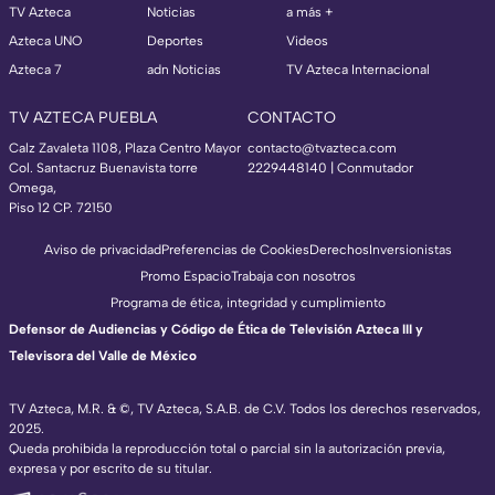
TV Azteca
Noticias
a más +
Azteca UNO
Deportes
Videos
Azteca 7
adn Noticias
TV Azteca Internacional
TV AZTECA PUEBLA
CONTACTO
Calz Zavaleta 1108, Plaza Centro Mayor
contacto@tvazteca.com
Col. Santacruz Buenavista torre
2229448140 | Conmutador
Omega,
Piso 12 CP. 72150
Aviso de privacidad
Preferencias de Cookies
Derechos
Inversionistas
Promo Espacio
Trabaja con nosotros
Programa de ética, integridad y cumplimiento
Defensor de Audiencias y Código de Ética de Televisión Azteca III y
Televisora del Valle de México
TV Azteca, M.R. & ©, TV Azteca, S.A.B. de C.V. Todos los derechos reservados,
2025.
Queda prohibida la reproducción total o parcial sin la autorización previa,
expresa y por escrito de su titular.