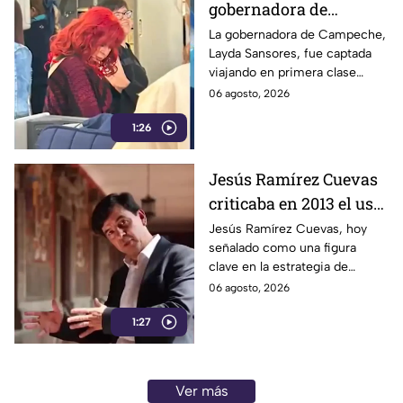
gobernadora de
Campeche, fue captada
La gobernadora de Campeche,
Layda Sansores, fue captada
viajando en primera
viajando en primera clase
clase rumbo a Madrid
rumbo a Madrid junto a su
06 agosto, 2026
junto a su hermana,
hermana, quien se desempeña
quien se desempeña
1:26
como directora del DIF estatal.
como directora del DIF
estatal.
Jesús Ramírez Cuevas
criticaba en 2013 el uso
de la publicidad oficial
Jesús Ramírez Cuevas, hoy
señalado como una figura
para censurar a los
clave en la estrategia de
medios de
censura del gobierno, criticaba
06 agosto, 2026
comunicación.
en 2013 el uso de la publicidad
1:27
oficial para censurar a los
medios de comunicación.
Ver más