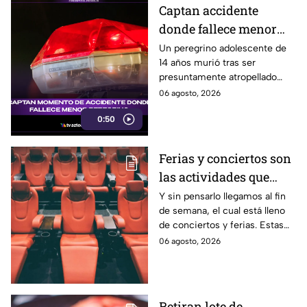
Captan accidente
donde fallece menor
peregrino en Estado de
Un peregrino adolescente de
14 años murió tras ser
México
presuntamente atropellado
mientras entrenaba en
06 agosto, 2026
bicicleta para una
0:50
peregrinación en el Estado de
México.
Ferias y conciertos son
las actividades que
habrá en Puebla del 7 al
Y sin pensarlo llegamos al fin
de semana, el cual está lleno
9 de agosto
de conciertos y ferias. Estas
son las actividades que habrá
06 agosto, 2026
del 7 al 9 de agosto en Puebla.
Retiran lote de