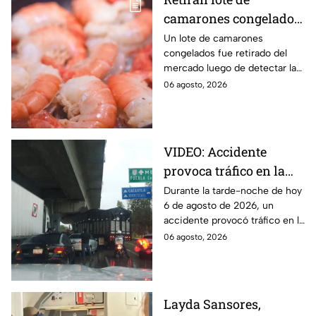
camarones congelados
por riesgo sanitario;
Un lote de camarones
congelados fue retirado del
detectan salmonella en
mercado luego de detectar la
España
presencia de salmonella, una
06 agosto, 2026
bacteria que puede provocar
enfermedades
gastrointestinales tras su
consumo.
VIDEO: Accidente
provoca tráfico en la
autopista México-
Durante la tarde-noche de hoy
6 de agosto de 2026, un
Puebla HOY
accidente provocó tráfico en la
autopista México-Puebla. Aquí
06 agosto, 2026
todos los detalles que se
saben.
Layda Sansores,