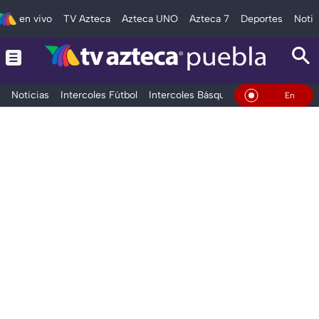
en vivo
TV Azteca
Azteca UNO
Azteca 7
Deportes
Notic
Noticias
Intercoles Fútbol
Intercoles Básquetbol
Deportes
T
En Vivo