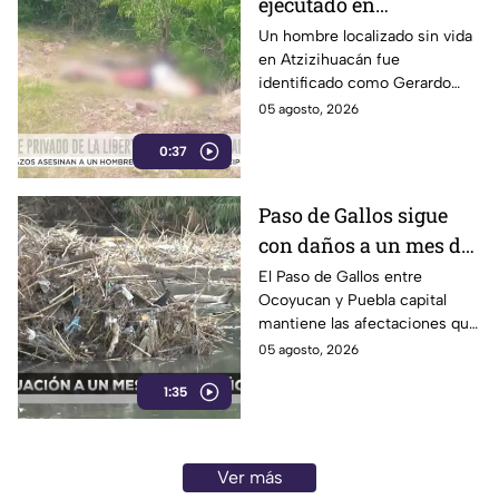
ejecutado en
Atzizihuacán; fue
Un hombre localizado sin vida
en Atzizihuacán fue
privado de la libertad
identificado como Gerardo
“N”, de 27 años, quien
05 agosto, 2026
presuntamente fue privado de
0:37
la libertad junto con su
padrastro, quien continúa
desaparecido.
Paso de Gallos sigue
con daños a un mes de
afectaciones por
El Paso de Gallos entre
Ocoyucan y Puebla capital
lluvias
mantiene las afectaciones que
dejó el aumento del nivel del
05 agosto, 2026
río Atoyac durante las lluvias
1:35
de julio, mientras habitantes
continúan cruzando con
temor.
Ver más