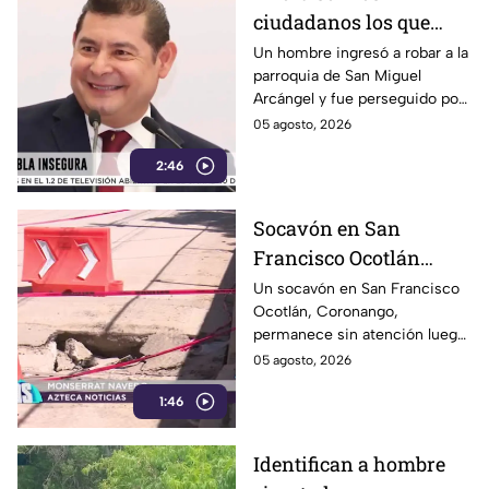
ciudadanos los que
detienen a los
Un hombre ingresó a robar a la
parroquia de San Miguel
delincuentes: feligreses
Arcángel y fue perseguido por
detienen a presunto
los propios feligreses, quienes
05 agosto, 2026
ladrón ante la
lograron detenerlo antes de
inseguridad en la
2:46
entregarlo a la policía. Vecinos
denuncian que los robos son
Puebla de Alejandro
constantes y acusan falta de
Armenta
Socavón en San
vigilancia.
Francisco Ocotlán
permanece abierto tras
Un socavón en San Francisco
Ocotlán, Coronango,
lluvias
permanece sin atención luego
de formarse hace más de 15
05 agosto, 2026
días en una zona cercana a una
1:46
escuela, representando un
riesgo para peatones y
automovilistas
Identifican a hombre