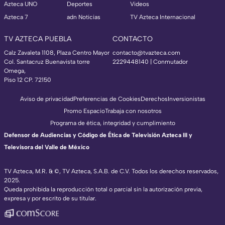
Azteca UNO
Deportes
Videos
Azteca 7
adn Noticias
TV Azteca Internacional
TV AZTECA PUEBLA
CONTACTO
Calz Zavaleta 1108, Plaza Centro Mayor
contacto@tvazteca.com
Col. Santacruz Buenavista torre
2229448140 | Conmutador
Omega,
Piso 12 CP. 72150
Aviso de privacidad
Preferencias de Cookies
Derechos
Inversionistas
Promo Espacio
Trabaja con nosotros
Programa de ética, integridad y cumplimiento
Defensor de Audiencias y Código de Ética de Televisión Azteca III y
Televisora del Valle de México
TV Azteca, M.R. & ©, TV Azteca, S.A.B. de C.V. Todos los derechos reservados,
2025.
Queda prohibida la reproducción total o parcial sin la autorización previa,
expresa y por escrito de su titular.