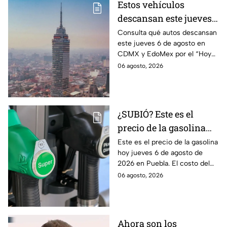
Estos vehículos
descansan este jueves 6
de agosto en CDMX y
Consulta qué autos descansan
este jueves 6 de agosto en
EdoMex como parte del
CDMX y EdoMex por el “Hoy
Hoy No Circula
No Circula"; evita multas y el
06 agosto, 2026
envío de tu vehículo al
corralón.
¿SUBIÓ? Este es el
precio de la gasolina
Puebla hoy jueves 6 de
Este es el precio de la gasolina
hoy jueves 6 de agosto de
agosto de 2026
2026 en Puebla. El costo del
combustible cambia todos los
06 agosto, 2026
días, checa la actualización.
Ahora son los