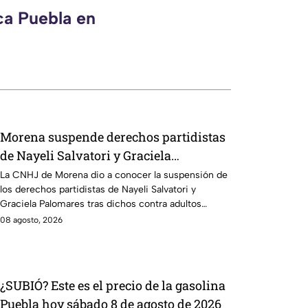
ca Puebla en
Morena suspende derechos partidistas
de Nayeli Salvatori y Graciela
Palomares tras dichos contra adultos
La CNHJ de Morena dio a conocer la suspensión de
los derechos partidistas de Nayeli Salvatori y
mayores
Graciela Palomares tras dichos contra adultos
mayores.
08 agosto, 2026
¿SUBIÓ? Este es el precio de la gasolina
Puebla hoy sábado 8 de agosto de 2026