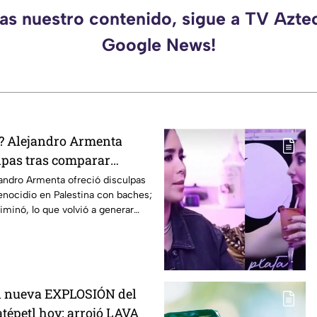
das nuestro contenido, sigue a TV Azte
Google News!
ó? Alejandro Armenta
lpas tras comparar
estino con baches;
andro Armenta ofreció disculpas
enocidio en Palestina con baches;
iminó, lo que volvió a generar
n nueva EXPLOSIÓN del
tépetl hoy; arrojó LAVA