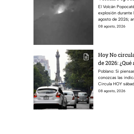
El Volcán Popocatép
explosión durante
agosto de 2026; ar
caliente.
08 agosto, 2026
Hoy No circul
de 2026: ¿Qué 
CDMX y EdoM
Poblano: Si piensa
conozcas las indi
Circula HOY sábad
CDMX y EdoMex.
08 agosto, 2026