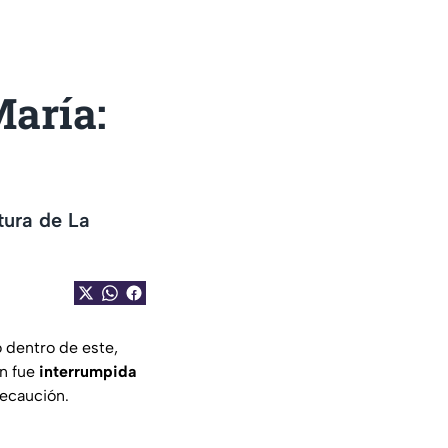
María:
tura de La
 dentro de este,
ón fue
interrumpida
recaución.