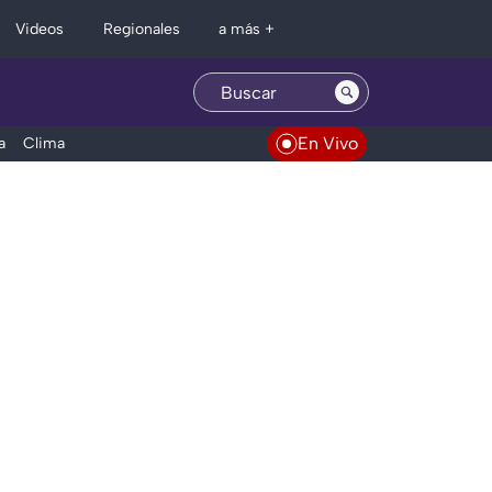
Regionales
Videos
a más +
En Vivo
a
Clima