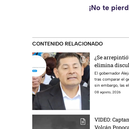
¡No te pier
CONTENIDO RELACIONADO
¿Se arrepinti
elimina discu
genocidio pal
El gobernador Alej
tras comparar el g
Morena calla
sin embargo, las el
críticas.
08 agosto, 2026
VIDEO: Capta
Volcán Popoca