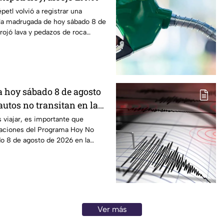
etl volvió a registrar una
 la madrugada de hoy sábado 8 de
rojó lava y pedazos de roca
a hoy sábado 8 de agosto
autos no transitan en la
ex?
s viajar, es importante que
caciones del Programa Hoy No
o 8 de agosto de 2026 en la
Ver más