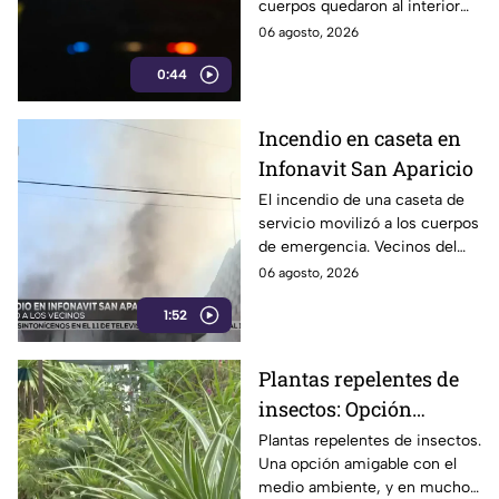
cuerpos quedaron al interior
de un automóvil en el
06 agosto, 2026
municipio de san salvador
0:44
Huixcolotla.
Incendio en caseta en
Infonavit San Aparicio
El incendio de una caseta de
servicio movilizó a los cuerpos
de emergencia. Vecinos del
Infonavit san Aparicio
06 agosto, 2026
reportaron que del inmueble
1:52
salían llamas .
Plantas repelentes de
insectos: Opción
amigable con el medio
Plantas repelentes de insectos.
Una opción amigable con el
ambiente
medio ambiente, y en muchos