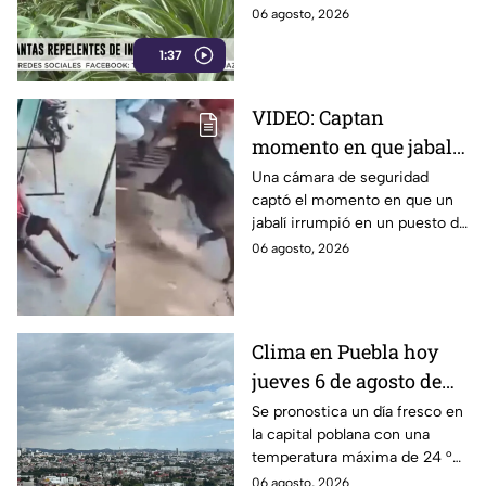
casos, incluso más económica
06 agosto, 2026
durante esta temporada de
1:37
lluvias.
VIDEO: Captan
momento en que jabalí
irrumpió en un puesto
Una cámara de seguridad
captó el momento en que un
de té y embistió a
jabalí irrumpió en un puesto de
clientes en India
té ubicado junto a una
06 agosto, 2026
carretera en India y atacó a los
clientes.
Clima en Puebla hoy
jueves 6 de agosto de
2026: se prevén lluvias
Se pronostica un día fresco en
la capital poblana con una
fuertes y cielo nublado
temperatura máxima de 24 °C
y alta probabilidad de
06 agosto, 2026