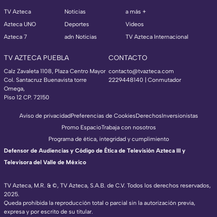
TV Azteca
Noticias
a más +
Azteca UNO
Deportes
Videos
Azteca 7
adn Noticias
TV Azteca Internacional
TV AZTECA PUEBLA
CONTACTO
Calz Zavaleta 1108, Plaza Centro Mayor
contacto@tvazteca.com
Col. Santacruz Buenavista torre
2229448140 | Conmutador
Omega,
Piso 12 CP. 72150
Aviso de privacidad
Preferencias de Cookies
Derechos
Inversionistas
Promo Espacio
Trabaja con nosotros
Programa de ética, integridad y cumplimiento
Defensor de Audiencias y Código de Ética de Televisión Azteca III y
Televisora del Valle de México
TV Azteca, M.R. & ©, TV Azteca, S.A.B. de C.V. Todos los derechos reservados,
2025.
Queda prohibida la reproducción total o parcial sin la autorización previa,
expresa y por escrito de su titular.