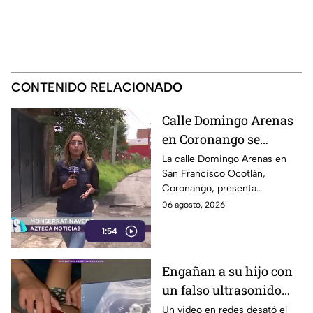
CONTENIDO RELACIONADO
Calle Domingo Arenas
en Coronango se
deteriora por baches y
La calle Domingo Arenas en
San Francisco Ocotlán,
lluvias
Coronango, presenta
numerosos baches que se
06 agosto, 2026
agravan durante la temporada
1:54
de lluvias, afectando la
circulación y provocando
daños constantes a los
Engañan a su hijo con
vehículos que transitan por la
un falso ultrasonido
zona.
para alejarlo de los
Un video en redes desató el