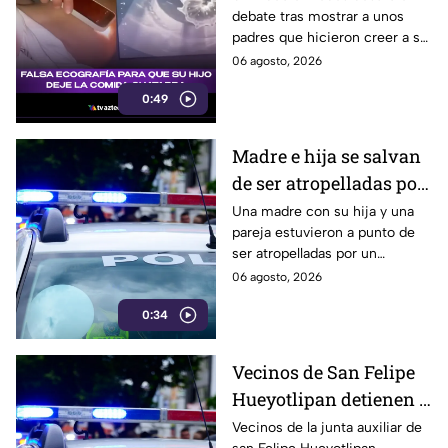
debate tras mostrar a unos
dulces
padres que hicieron creer a su
hijo que tenía un gusano en el
06 agosto, 2026
estómago por comer dulces.
0:49
Madre e hija se salvan
de ser atropelladas por
automovilista
Una madre con su hija y una
pareja estuvieron a punto de
ser atropelladas por un
automovilista que ingresó a
06 agosto, 2026
exceso de velocidad al
0:34
estacionamiento de una plaza
Vecinos de San Felipe
Hueyotlipan detienen a
presunto ladrón de
Vecinos de la junta auxiliar de