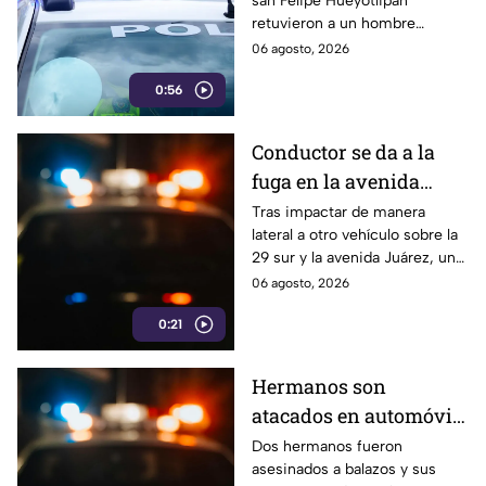
san Felipe Hueyotlipan
parroquia
retuvieron a un hombre
señalado presuntamente de
06 agosto, 2026
robar en la parroquia de San
0:56
Miguel Arcángel.
Conductor se da a la
fuga en la avenida
Juárez
Tras impactar de manera
lateral a otro vehículo sobre la
29 sur y la avenida Juárez, un
conductor presuntamente en
06 agosto, 2026
estado de ebriedad intentó
0:21
darse a la fuga.
Hermanos son
atacados en automóvil
en Huixcolotla
Dos hermanos fueron
asesinados a balazos y sus