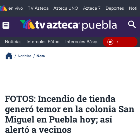
en vivo
TV Azteca
Azteca UNO
Azteca 7
Deportes
Notic
Noticias
Intercoles Fútbol
Intercoles Básquetbol
Deportes
T
En Vivo
Noticias
Nota
FOTOS: Incendio de tienda
generó temor en la colonia San
Miguel en Puebla hoy; así
alertó a vecinos