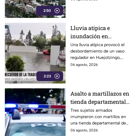
precipitaciones por la tarde.
2:50
Lluvia atípica e
inundación en
Hacienda Los Sauces,
Una lluvia atípica provocó el
desbordamiento de un vaso
Huejotzingo: reparan
regulador en Huejotzingo,
barda tras colapso
afectando viviendas y
06 agosto, 2026
destruyendo una barda. Ya
2:23
iniciaron los trabajos de
reparación.
Asalto a martillazos en
tienda departamental
de Panzacola, Tlaxcala:
Tres sujetos armados
irrumpieron con martillos en
roban celulares y
una tienda departamental de
efectivo
Panzacola, Papalotla, para
06 agosto, 2026
romper vitrinas y apoderarse