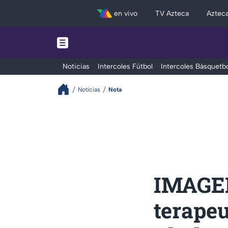
en vivo
TV Azteca
Aztec
Noticias
Intercoles Fútbol
Intercoles Básquetbo
Noticias
Nota
IMAGEN
terape