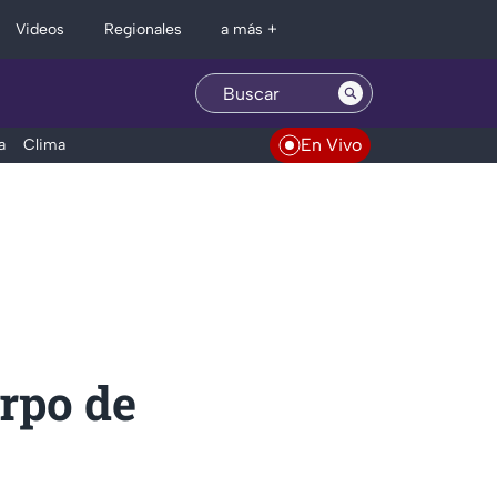
Regionales
Videos
a más +
En Vivo
a
Clima
rpo de