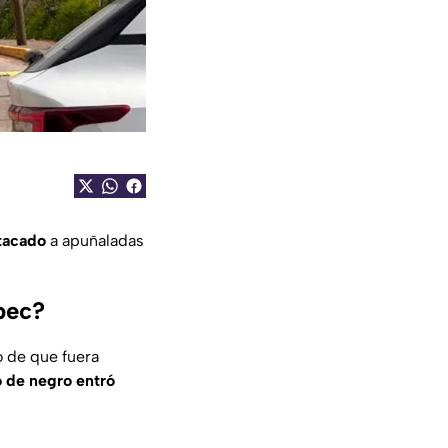
tacado
a apuñaladas
pec?
 de que fuera
 de negro entró