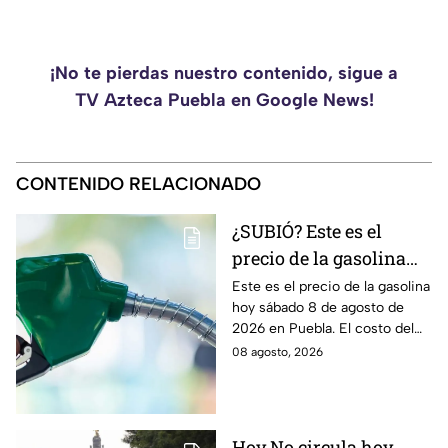
¡No te pierdas nuestro contenido, sigue a
TV Azteca Puebla en Google News!
CONTENIDO RELACIONADO
¿SUBIÓ? Este es el
precio de la gasolina
Puebla hoy sábado 8 de
Este es el precio de la gasolina
hoy sábado 8 de agosto de
agosto de 2026
2026 en Puebla. El costo del
combustible cambia todos los
08 agosto, 2026
días, checa la actualización.
Hoy No circula hoy