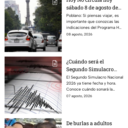
sábado 8 de agosto de
2026: ¿Qué autos no
Poblano: Si piensas viajar, es
importante que conozcas las
transitan en la CDMX y
indicaciones del Programa Hoy
EdoMex?
No Circula HOY sábado 8 de
08 agosto, 2026
agosto de 2026 en la CDMX y
EdoMex.
¿Cuándo será el
Segundo Simulacro
Nacional 2026? A esta
El Segundo Simulacro Nacional
2026 ya tiene fecha y hora.
hora sonará la alerta
Conoce cuándo sonará la
sísmica
alerta sísmica y qué ocurrirá
07 agosto, 2026
con los celulares.
De burlas a adultos