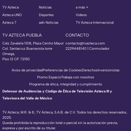
TV Azteca
Noticias
a más +
Azteca UNO
Deportes
Videos
Azteca 7
adn Noticias
TV Azteca Internacional
TV AZTECA PUEBLA
CONTACTO
Calz Zavaleta 1108, Plaza Centro Mayor
contacto@tvazteca.com
Col. Santacruz Buenavista torre
2229448140 | Conmutador
Omega,
Piso 12 CP. 72150
Aviso de privacidad
Preferencias de Cookies
Derechos
Inversionistas
Promo Espacio
Trabaja con nosotros
Programa de ética, integridad y cumplimiento
Defensor de Audiencias y Código de Ética de Televisión Azteca III y
Televisora del Valle de México
TV Azteca, M.R. & ©, TV Azteca, S.A.B. de C.V. Todos los derechos reservados,
2025.
Queda prohibida la reproducción total o parcial sin la autorización previa,
expresa y por escrito de su titular.