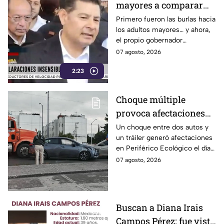
mayores a comparar
Puebla con Palestina:
Primero fueron las burlas hacia
los adultos mayores… y ahora,
Alejandro Armenta se
el propio gobernador
disculpa “a modo” por
morenista Alejandro Armenta
07 agosto, 2026
sus insensibles dichos
tropieza con sus palabras al
sobre Huixcolotla,
2:23
comparar el mal estado de las
calles de Huixcolotla con los
repitiendo el guión de
cráteres dejados por la guerra
las también morenistas
Choque múltiple
en Palestina. Tras la polémica y
Nayeli Salvatori y
provoca afectaciones
el rechazo, el mandatario tuvo
que salir a pedir disculpas…
Grace Palomares
en Periférico Ecológico
Un choque entre dos autos y
pero la pregunta es: ¿Basta
un tráiler generó afectaciones
hoy viernes
con decir “me equivoqué”
en Periférico Ecológico el día
cada vez que una declaración
de hoy, con dirección a la 24
07 agosto, 2026
genera indignación?
Sur, en la ciudad de Puebla.
Buscan a Diana Irais
Campos Pérez; fue vista