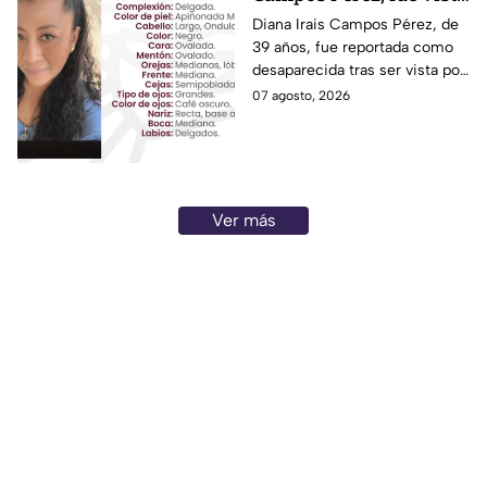
por última vez en la
Diana Irais Campos Pérez, de
39 años, fue reportada como
ciudad de Puebla
desaparecida tras ser vista por
última vez el 6 de agosto en
07 agosto, 2026
Puebla.
Ver más