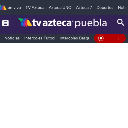
en vivo
TV Azteca
Azteca UNO
Azteca 7
Deportes
Notic
Noticias
Intercoles Fútbol
Intercoles Básquetbol
Deportes
T
En Vivo