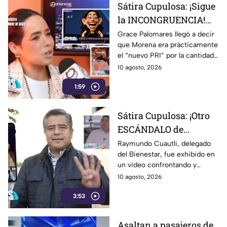
Sátira Cupulosa: ¡Sigue
la INCONGRUENCIA!
Grace Palomares decía
Grace Palomares llegó a decir
que Morena era prácticamente
que Morena era el
el “nuevo PRI” por la cantidad
“nuevo PRI”… y terminó
de expriistas que lo integraban.
10 agosto, 2026
dentro del partido que
Hoy milita en Morena y hasta
criticaba
1:59
defiende al gobernador
Alejandro Armenta… quien, por
cierto, también fue priista.
Sátira Cupulosa: ¡Otro
ESCÁNDALO de
Morena! Exhiben al
Raymundo Cuautli, delegado
del Bienestar, fue exhibido en
funcionario Raymundo
un video confrontando y
Cuautli, encarando a
“charoleando” a policías de San
10 agosto, 2026
policías tras choque en
Andrés Cholula tras un
San Andrés Cholula
3:53
incidente vial. Después del
escándalo, aseguró que no
estaba ebrio y que fue un
Asaltan a pasajeros de