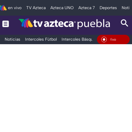
en vivo
TV Azteca
Azteca UNO
Azteca 7
Deportes
Notic
Noticias
Intercoles Fútbol
Intercoles Básquetbol
Deportes
T
En Vivo