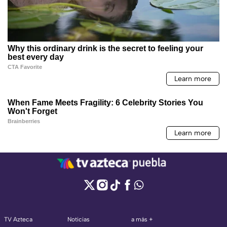
TV Azteca
Noticias
a más +