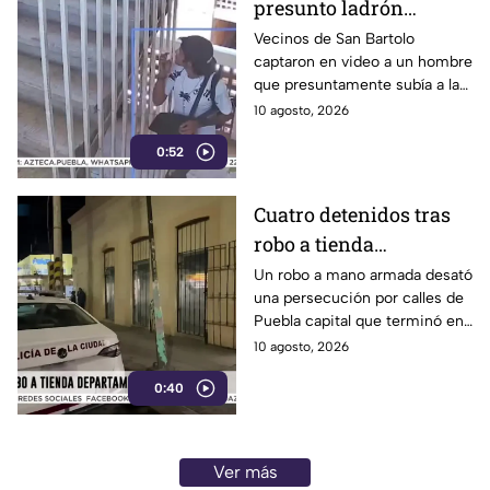
presunto ladrón
robando en azoteas de
Vecinos de San Bartolo
captaron en video a un hombre
San Bartolo, Puebla
que presuntamente subía a las
azoteas de los edificios para
10 agosto, 2026
robar ropa, calzado y otras
0:52
pertenencias.
Cuatro detenidos tras
robo a tienda
departamental en el
Un robo a mano armada desató
una persecución por calles de
Centro de Puebla
Puebla capital que terminó en
la zona de la China Poblana,
10 agosto, 2026
donde cuatro personas fueron
0:40
detenidas.
Ver más