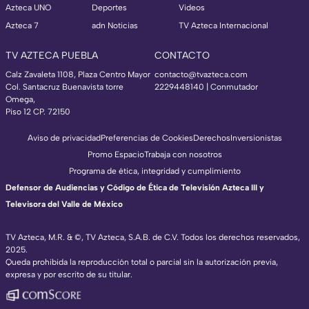
Azteca UNO
Deportes
Videos
Azteca 7
adn Noticias
TV Azteca Internacional
TV AZTECA PUEBLA
CONTACTO
Calz Zavaleta 1108, Plaza Centro Mayor
contacto@tvazteca.com
Col. Santacruz Buenavista torre
2229448140 | Conmutador
Omega,
Piso 12 CP. 72150
Aviso de privacidad
Preferencias de Cookies
Derechos
Inversionistas
Promo Espacio
Trabaja con nosotros
Programa de ética, integridad y cumplimiento
Defensor de Audiencias y Código de Ética de Televisión Azteca III y
Televisora del Valle de México
TV Azteca, M.R. & ©, TV Azteca, S.A.B. de C.V. Todos los derechos reservados,
2025.
Queda prohibida la reproducción total o parcial sin la autorización previa,
expresa y por escrito de su titular.