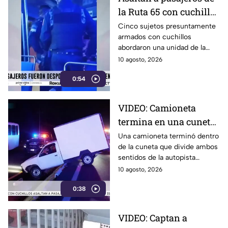
amigo quien rayó la patrulla.
la Ruta 65 con cuchillos
en Puebla capital
Cinco sujetos presuntamente
armados con cuchillos
abordaron una unidad de la
Ruta 65 para despojar de sus
10 agosto, 2026
pertenencias a los pasajeros
0:54
en calles de Puebla capital.
VIDEO: Camioneta
termina en una cuneta
de la autopista
Una camioneta terminó dentro
de la cuneta que divide ambos
Texmelucan-Tlaxcala
sentidos de la autopista
Texmelucan-Tlaxcala, a la
10 agosto, 2026
altura de Ixtacuixtla; el
0:38
percance dejó daños
materiales.
VIDEO: Captan a