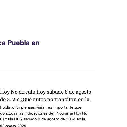
ca Puebla en
Hoy No circula hoy sábado 8 de agosto
de 2026: ¿Qué autos no transitan en la
CDMX y EdoMex?
Poblano: Si piensas viajar, es importante que
conozcas las indicaciones del Programa Hoy No
Circula HOY sábado 8 de agosto de 2026 en la
CDMX y EdoMex.
08 agosto, 2026