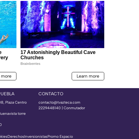
PUEBLA
CONTACTO
08, Plaza Centro
contacto@tvazteca.com
2229448140 | Conmutador
Buenavista torre
50
okies
Derechos
Inversionistas
Promo Espacio