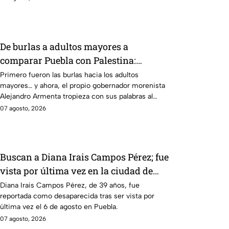
De burlas a adultos mayores a
comparar Puebla con Palestina:
Alejandro Armenta se disculpa “a
Primero fueron las burlas hacia los adultos
mayores… y ahora, el propio gobernador morenista
modo” por sus insensibles dichos sobre
Alejandro Armenta tropieza con sus palabras al
Huixcolotla, repitiendo el guión de las
comparar el mal estado de las calles de Huixcolotla
07 agosto, 2026
también morenistas Nayeli Salvatori y
con los cráteres dejados por la guerra en Palestina.
Grace Palomares
Tras la polémica y el rechazo, el mandatario tuvo
que salir a pedir disculpas… pero la pregunta es:
¿Basta con decir “me equivoqué” cada vez que una
Buscan a Diana Irais Campos Pérez; fue
declaración genera indignación?
vista por última vez en la ciudad de
Puebla
Diana Irais Campos Pérez, de 39 años, fue
reportada como desaparecida tras ser vista por
última vez el 6 de agosto en Puebla.
07 agosto, 2026