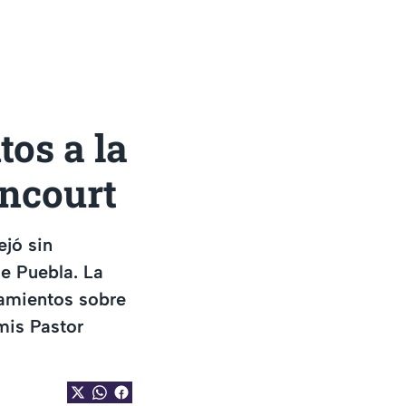
os a la
ancourt
ejó sin
de Puebla. La
namientos sobre
mis Pastor