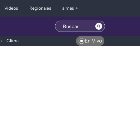
Regionales
Videos
a más +
En Vivo
a
Clima