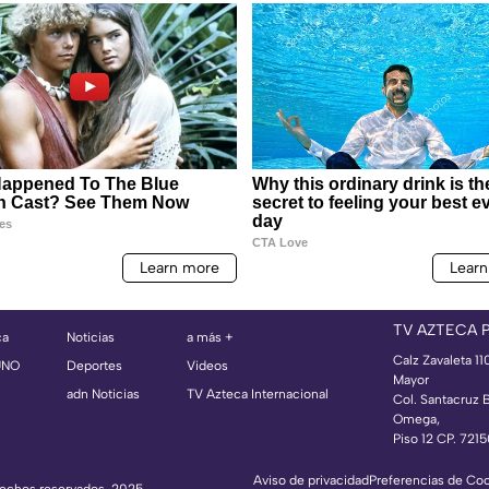
TV AZTECA 
ca
Noticias
a más +
Calz Zavaleta 11
UNO
Deportes
Videos
Mayor
adn Noticias
TV Azteca Internacional
Col. Santacruz 
Omega,
Piso 12 CP. 721
Aviso de privacidad
Preferencias de Co