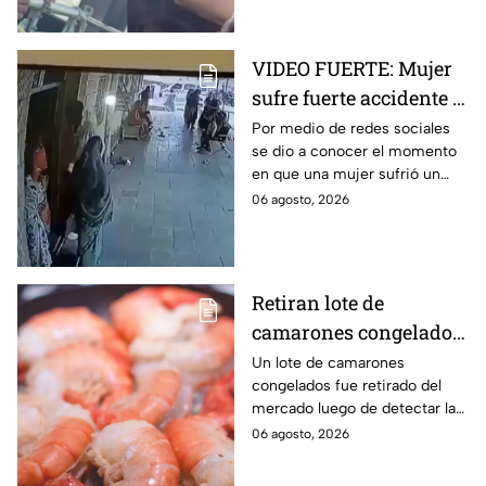
en redes sociales.
VIDEO FUERTE: Mujer
sufre fuerte accidente a
los pocos segundos de
Por medio de redes sociales
se dio a conocer el momento
haber salido del
en que una mujer sufrió un
hospital
fuerte accidente a los pocos
06 agosto, 2026
segundos de haber salido del
hospital.
Retiran lote de
camarones congelados
por riesgo sanitario;
Un lote de camarones
congelados fue retirado del
detectan salmonella en
mercado luego de detectar la
España
presencia de salmonella, una
06 agosto, 2026
bacteria que puede provocar
enfermedades