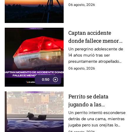
desde Puebla?
brillantes del cielo. Conoce la
06 agosto, 2026
fecha, horario y hacia dónde
mirar desde Puebla.
Captan accidente
donde fallece menor
peregrino en Estado de
Un peregrino adolescente de
14 años murió tras ser
México
presuntamente atropellado
mientras entrenaba en
06 agosto, 2026
bicicleta para una
0:50
peregrinación en el Estado de
México.
Perrito se delata
jugando a las
escondidas y conquista
Un perrito intentó esconderse
detrás de una cama, mientras
las redes
jugaba pero sus orejitas lo
delataron. El tierno video