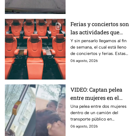
sobre la autopista Arco Norte a
la altura de Tlaxcala
Ferias y conciertos son
las actividades que
habrá en Puebla del 7 al
Y sin pensarlo llegamos al fin
de semana, el cual está lleno
9 de agosto
de conciertos y ferias. Estas
son las actividades que habrá
06 agosto, 2026
del 7 al 9 de agosto en Puebla.
VIDEO: Captan pelea
entre mujeres en el
transporte público; así
Una pelea entre dos mujeres
dentro de un camión del
se desgreñaron en
transporte público en
Monterrey
Monterrey, Nuevo León, quedó
06 agosto, 2026
captada en video y se viralizó