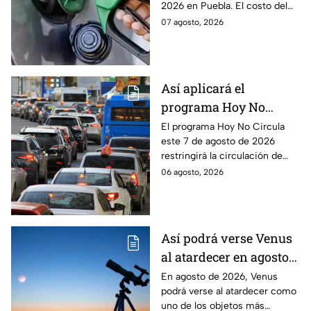
2026 en Puebla. El costo del
combustible cambia todos los
07 agosto, 2026
días, checa la actualización.
Así aplicará el
programa Hoy No
Circula este 7 de agosto
El programa Hoy No Circula
este 7 de agosto de 2026
de 2026 en CDMX y
restringirá la circulación de
Edomex
vehículos en la Ciudad de
06 agosto, 2026
México y los municipios
conurbados del Edomex.
Así podrá verse Venus
al atardecer en agosto
este 2026: ¿Cuándo y
En agosto de 2026, Venus
podrá verse al atardecer como
dónde observarlo
uno de los objetos más