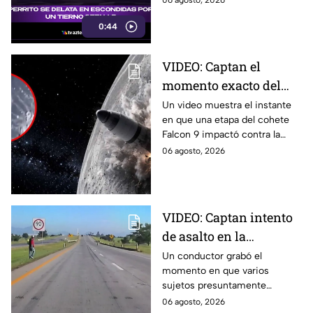
06 agosto, 2026
conquistó a miles de usuarios.
0:44
VIDEO: Captan el
momento exacto del
impacto de cohete
Un video muestra el instante
en que una etapa del cohete
contra la Luna; así
Falcon 9 impactó contra la
reaccionó
luna, levantando una enorme
06 agosto, 2026
nube de polvo y formando un
nuevo cráter.
VIDEO: Captan intento
de asalto en la
autopista Arco Norte;
Un conductor grabó el
momento en que varios
delincuentes arrojaron
sujetos presuntamente
piedras y llantas
intentaron cometer un asalto
06 agosto, 2026