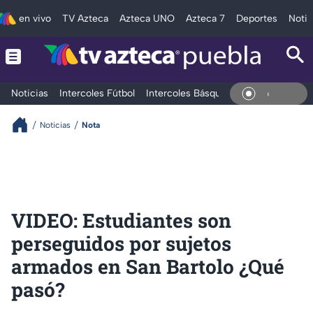
en vivo
TV Azteca
Azteca UNO
Azteca 7
Deportes
Notic
Noticias
Intercoles Fútbol
Intercoles Básquetbol
Deportes
T
En Viv
Noticias
Nota
VIDEO: Estudiantes son
perseguidos por sujetos
armados en San Bartolo ¿Qué
pasó?