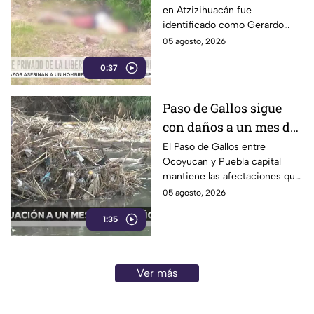
en Atzizihuacán fue
privado de la libertad
identificado como Gerardo
“N”, de 27 años, quien
05 agosto, 2026
presuntamente fue privado de
0:37
la libertad junto con su
padrastro, quien continúa
desaparecido.
Paso de Gallos sigue
con daños a un mes de
afectaciones por
El Paso de Gallos entre
Ocoyucan y Puebla capital
lluvias
mantiene las afectaciones que
dejó el aumento del nivel del
05 agosto, 2026
río Atoyac durante las lluvias
1:35
de julio, mientras habitantes
continúan cruzando con
temor.
Ver más