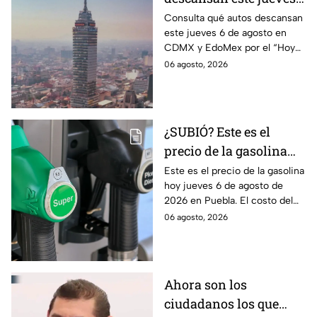
de agosto en CDMX y
Consulta qué autos descansan
este jueves 6 de agosto en
EdoMex como parte del
CDMX y EdoMex por el “Hoy
Hoy No Circula
No Circula"; evita multas y el
06 agosto, 2026
envío de tu vehículo al
corralón.
¿SUBIÓ? Este es el
precio de la gasolina
Puebla hoy jueves 6 de
Este es el precio de la gasolina
hoy jueves 6 de agosto de
agosto de 2026
2026 en Puebla. El costo del
combustible cambia todos los
06 agosto, 2026
días, checa la actualización.
Ahora son los
ciudadanos los que