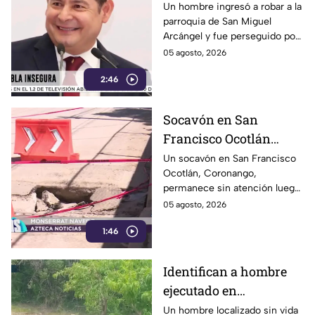
detienen a los
Un hombre ingresó a robar a la
parroquia de San Miguel
delincuentes: feligreses
Arcángel y fue perseguido por
detienen a presunto
los propios feligreses, quienes
05 agosto, 2026
ladrón ante la
lograron detenerlo antes de
inseguridad en la
2:46
entregarlo a la policía. Vecinos
denuncian que los robos son
Puebla de Alejandro
constantes y acusan falta de
Armenta
Socavón en San
vigilancia.
Francisco Ocotlán
permanece abierto tras
Un socavón en San Francisco
Ocotlán, Coronango,
lluvias
permanece sin atención luego
de formarse hace más de 15
05 agosto, 2026
días en una zona cercana a una
1:46
escuela, representando un
riesgo para peatones y
automovilistas
Identifican a hombre
ejecutado en
Atzizihuacán; fue
Un hombre localizado sin vida