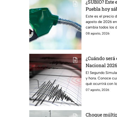
¿SUBIÓ? Este e
Puebla hoy sá
Este es el precio 
agosto de 2026 en 
cambia todos los dí
08 agosto, 2026
¿Cuándo será 
Nacional 2026
alerta sísmica
El Segundo Simula
y hora. Conoce cuá
qué ocurrirá con lo
07 agosto, 2026
Choque múltip