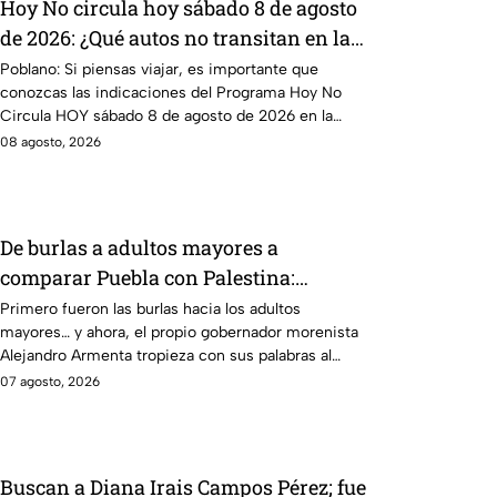
Hoy No circula hoy sábado 8 de agosto
de 2026: ¿Qué autos no transitan en la
CDMX y EdoMex?
Poblano: Si piensas viajar, es importante que
conozcas las indicaciones del Programa Hoy No
Circula HOY sábado 8 de agosto de 2026 en la
CDMX y EdoMex.
08 agosto, 2026
De burlas a adultos mayores a
comparar Puebla con Palestina:
Alejandro Armenta se disculpa “a
Primero fueron las burlas hacia los adultos
mayores… y ahora, el propio gobernador morenista
modo” por sus insensibles dichos sobre
Alejandro Armenta tropieza con sus palabras al
Huixcolotla, repitiendo el guión de las
comparar el mal estado de las calles de Huixcolotla
07 agosto, 2026
también morenistas Nayeli Salvatori y
con los cráteres dejados por la guerra en Palestina.
Grace Palomares
Tras la polémica y el rechazo, el mandatario tuvo
que salir a pedir disculpas… pero la pregunta es:
¿Basta con decir “me equivoqué” cada vez que una
Buscan a Diana Irais Campos Pérez; fue
declaración genera indignación?