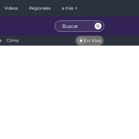
Regionales
Videos
a más +
En Vivo
a
Clima