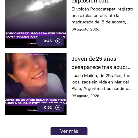
explosión con
fragmentos
El volcán Popocatépetl registró
una explosión durante la
incandescentes
madrugada del 8 de agosto,
acompañada de fragmentos
09 agosto, 2026
incandescentes y una columna
0:45
de ceniza.
Joven de 25 años
desaparece tras acudir
a falsa entrevista de
Juana Mailén, de 25 años, fue
localizada sin vida en Mar del
trabajo
Plata, Argentina tras acudir a
una presunta entrevista de
09 agosto, 2026
trabajo contactada por
0:52
Facebook.
Ver más