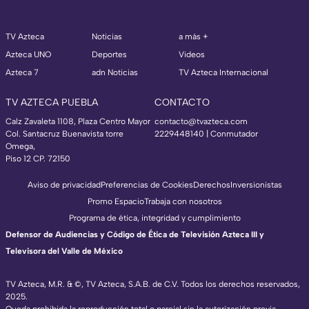
TV Azteca
Noticias
a más +
Azteca UNO
Deportes
Videos
Azteca 7
adn Noticias
TV Azteca Internacional
TV AZTECA PUEBLA
CONTACTO
Calz Zavaleta 1108, Plaza Centro Mayor
contacto@tvazteca.com
Col. Santacruz Buenavista torre
2229448140 | Conmutador
Omega,
Piso 12 CP. 72150
Aviso de privacidad
Preferencias de Cookies
Derechos
Inversionistas
Promo Espacio
Trabaja con nosotros
Programa de ética, integridad y cumplimiento
Defensor de Audiencias y Código de Ética de Televisión Azteca III y
Televisora del Valle de México
TV Azteca, M.R. & ©, TV Azteca, S.A.B. de C.V. Todos los derechos reservados,
2025.
Queda prohibida la reproducción total o parcial sin la autorización previa,