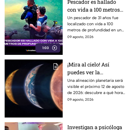
Pescador es hallado
con vida a 100 metros
de profundidad tras 15
Un pescador de 31 años fue
localizado con vida a 100
días
metros de profundidad en un
cenote de Veracruz, tras
09 agosto, 2026
permanecer desaparecido
1:03
durante 15 días.
¡Mira al cielo! Así
puedes ver la
alineación planetaria
Una alineación planetaria será
visible el próximo 12 de agosto
del 12 de agosto desde
de 2026: descubre a qué hora
Puebla
mirar y como disfrutar desde
09 agosto, 2026
puntos de avistamiento en
Puebla.
Investigan a psicóloga