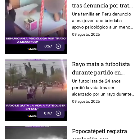
tras denuncia por trato
a menor con autismo
Una familia en Perú denunció
a una joven que brindaba
apoyo psicológico a un menor
con autismo no verbal, tras
09 agosto, 2026
detectar una situación
0:57
preocupante.
Rayo mata a futbolista
durante partido en
Tailandia
Un futbolista de 24 años
perdió la vida tras ser
alcanzado por un rayo durante
una tormenta en partido en
09 agosto, 2026
Tailandia. Al menos 10
0:47
personas resultaron heridas.
Popocatépetl registra