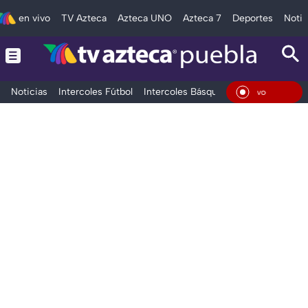
en vivo
TV Azteca
Azteca UNO
Azteca 7
Deportes
Notic
Noticias
Intercoles Fútbol
Intercoles Básquetbol
Deportes
T
En Vi