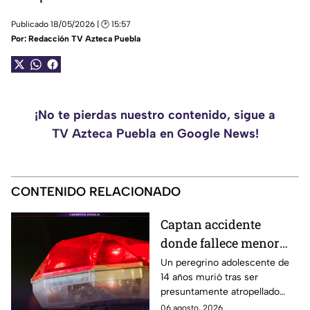
Publicado 18/05/2026 | 🕑 15:57
Por:
Redacción TV Azteca Puebla
¡No te pierdas nuestro contenido, sigue a
TV Azteca Puebla en Google News!
CONTENIDO RELACIONADO
Captan accidente
donde fallece menor
peregrino en Estado de
Un peregrino adolescente de
14 años murió tras ser
México
presuntamente atropellado
mientras entrenaba en
06 agosto, 2026