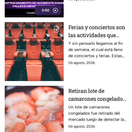
bicicleta para una
0:50
peregrinación en el Estado de
México.
Ferias y conciertos son
las actividades que
habrá en Puebla del 7 al
Y sin pensarlo llegamos al fin
de semana, el cual está lleno
9 de agosto
de conciertos y ferias. Estas
son las actividades que habrá
06 agosto, 2026
del 7 al 9 de agosto en Puebla.
Retiran lote de
camarones congelados
por riesgo sanitario;
Un lote de camarones
congelados fue retirado del
detectan salmonella en
mercado luego de detectar la
España
presencia de salmonella, una
06 agosto, 2026
bacteria que puede provocar