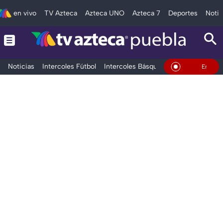
en vivo
TV Azteca
Azteca UNO
Azteca 7
Deportes
Notic
Noticias
Intercoles Fútbol
Intercoles Básquetbol
Deportes
T
En Vivo