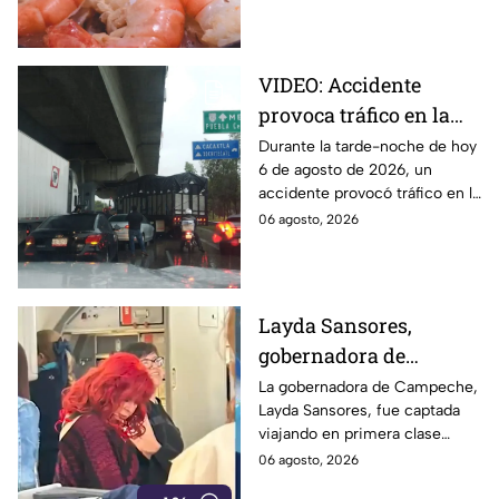
enfermedades
gastrointestinales tras su
consumo.
VIDEO: Accidente
provoca tráfico en la
autopista México-
Durante la tarde-noche de hoy
6 de agosto de 2026, un
Puebla HOY
accidente provocó tráfico en la
autopista México-Puebla. Aquí
06 agosto, 2026
todos los detalles que se
saben.
Layda Sansores,
gobernadora de
Campeche, fue captada
La gobernadora de Campeche,
Layda Sansores, fue captada
viajando en primera
viajando en primera clase
clase rumbo a Madrid
rumbo a Madrid junto a su
06 agosto, 2026
junto a su hermana,
hermana, quien se desempeña