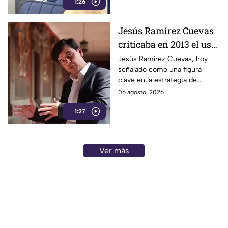
quien se desempeña
1:26
como directora del DIF estatal.
como directora del DIF
estatal.
Jesús Ramírez Cuevas
criticaba en 2013 el uso
de la publicidad oficial
Jesús Ramírez Cuevas, hoy
señalado como una figura
para censurar a los
clave en la estrategia de
medios de
censura del gobierno, criticaba
06 agosto, 2026
comunicación.
en 2013 el uso de la publicidad
1:27
oficial para censurar a los
medios de comunicación.
Ver más