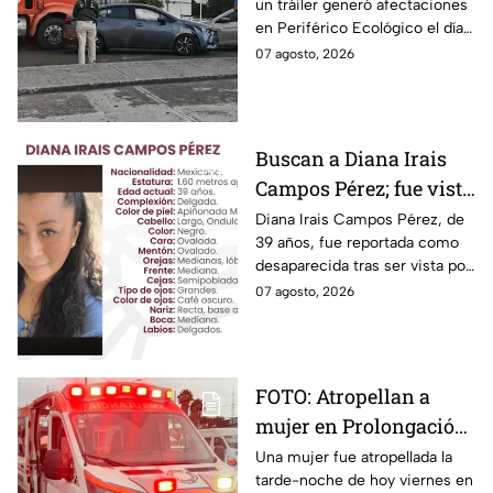
un tráiler generó afectaciones
hoy viernes
en Periférico Ecológico el día
de hoy, con dirección a la 24
07 agosto, 2026
Sur, en la ciudad de Puebla.
Buscan a Diana Irais
Campos Pérez; fue vista
por última vez en la
Diana Irais Campos Pérez, de
39 años, fue reportada como
ciudad de Puebla
desaparecida tras ser vista por
última vez el 6 de agosto en
07 agosto, 2026
Puebla.
FOTO: Atropellan a
mujer en Prolongación
Reforma, en Puebla,
Una mujer fue atropellada la
tarde-noche de hoy viernes en
hoy viernes; así se vio