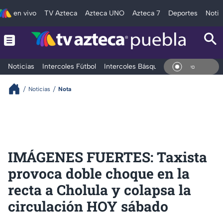
en vivo
TV Azteca
Azteca UNO
Azteca 7
Deportes
Notic
Noticias
Intercoles Fútbol
Intercoles Básquetbol
Deportes
T
En Vi
Noticias
Nota
IMÁGENES FUERTES: Taxista
provoca doble choque en la
recta a Cholula y colapsa la
circulación HOY sábado