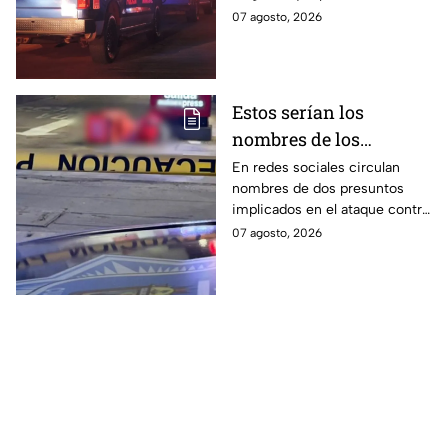
blanca en
varias horas hospitalizado tras
07 agosto, 2026
Aguascalientes
ser atacado en Aguascalientes
el 4 de agosto.
Estos serían los
nombres de los
presuntos implicados
En redes sociales circulan
nombres de dos presuntos
en ataque contra César
implicados en el ataque contra
Gastélum en Culiacán
el creador de contenido César
07 agosto, 2026
Gastélum, pero no han sido
confirmados.