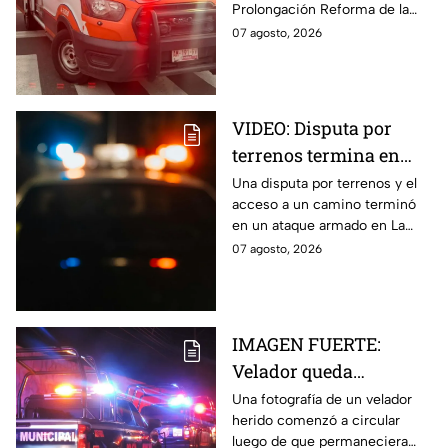
Prolongación Reforma de la
la zona
ciudad de Puebla; toma
07 agosto, 2026
precauciones en la zona, ya
que se reporta tráfico.
VIDEO: Disputa por
terrenos termina en
ataque armado en
Una disputa por terrenos y el
acceso a un camino terminó
Chihuahua; padre
en un ataque armado en La
muere y su hijo queda
Regina, Chihuahua, donde un
07 agosto, 2026
herido
hombre murió y su hijo resultó
herido.
IMAGEN FUERTE:
Velador queda
gravemente herido tras
Una fotografía de un velador
herido comenzó a circular
ataque con arma
luego de que permaneciera