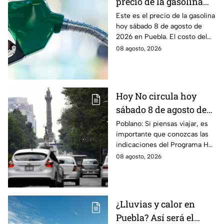
precio de la gasolina
Puebla hoy sábado 8 de
Este es el precio de la gasolina
hoy sábado 8 de agosto de
agosto de 2026
2026 en Puebla. El costo del
combustible cambia todos los
08 agosto, 2026
días, checa la actualización.
Hoy No circula hoy
sábado 8 de agosto de
2026: ¿Qué autos no
Poblano: Si piensas viajar, es
importante que conozcas las
transitan en la CDMX y
indicaciones del Programa Hoy
EdoMex?
No Circula HOY sábado 8 de
08 agosto, 2026
agosto de 2026 en la CDMX y
EdoMex.
¿Lluvias y calor en
Puebla? Así será el