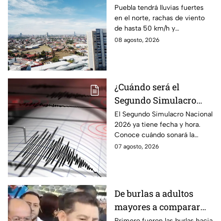
clima HOY sábado 8 de
Puebla tendrá lluvias fuertes
en el norte, rachas de viento
agosto
de hasta 50 km/h y
temperaturas de hasta 40 °C
08 agosto, 2026
el día de hoy; así estará el
clima este sábado.
¿Cuándo será el
Segundo Simulacro
Nacional 2026? A esta
El Segundo Simulacro Nacional
2026 ya tiene fecha y hora.
hora sonará la alerta
Conoce cuándo sonará la
sísmica
alerta sísmica y qué ocurrirá
07 agosto, 2026
con los celulares.
De burlas a adultos
mayores a comparar
Puebla con Palestina:
Primero fueron las burlas hacia