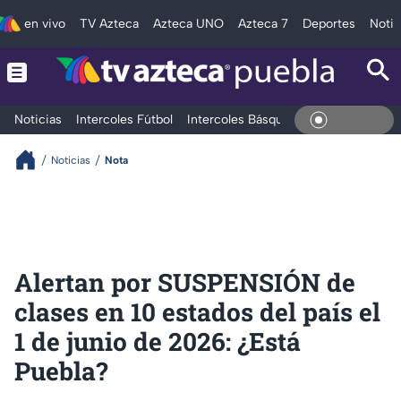
en vivo
TV Azteca
Azteca UNO
Azteca 7
Deportes
Notic
Noticias
Intercoles Fútbol
Intercoles Básquetbol
Deportes
T
En Vivo
Noticias
Nota
Alertan por SUSPENSIÓN de
clases en 10 estados del país el
1 de junio de 2026: ¿Está
Puebla?