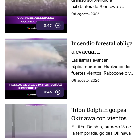
granizo sorprendió a
habitantes de Bieniewo y
provocó daños en los cristales
08 agosto, 2026
de varios vehículos.
0:47
Incendio forestal obliga
a evacuar
comunidades en
Las llamas avanzan
rápidamente en Huelva por los
Huelva
fuertes vientos; Raboconejo y
Caballón fueron evacuadas
08 agosto, 2026
como medida preventiva.
0:46
Tifón Dolphin golpea
Okinawa con vientos
de hasta 157 km/h
El tifón Dolphin, número 13 de
la temporada, golpea Okinawa