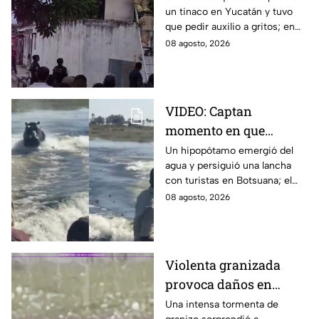
un tinaco en Yucatán y tuvo
dos horas en Yucatán;
que pedir auxilio a gritos; en
así lo encontraron
redes aseguran que intentaba
08 agosto, 2026
esconderse del esposo de su
amante.
VIDEO: Captan
momento en que
hipopótamo sale del
Un hipopótamo emergió del
agua y persiguió una lancha
agua para perseguir a
con turistas en Botsuana; el
turistas en lancha
guía aceleró a tiempo para
08 agosto, 2026
evitar que el animal los
alcanzara.
Violenta granizada
provoca daños en
vehículos en Polonia
Una intensa tormenta de