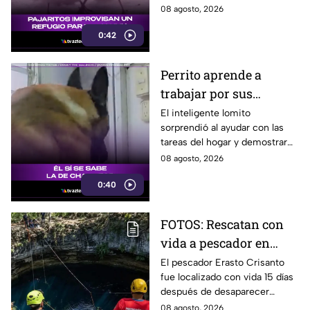
aguacero y conmovieron a
08 agosto, 2026
usuarios en redes sociales.
0:42
Perrito aprende a
trabajar por sus
premios y se vuelve
El inteligente lomito
sorprendió al ayudar con las
viral
tareas del hogar y demostrar
que ya conoce la fórmula:
08 agosto, 2026
trabajo terminado, premio
0:40
asegurado.
FOTOS: Rescatan con
vida a pescador en
cenote a 100 metros de
El pescador Erasto Crisanto
fue localizado con vida 15 días
profundidad;
después de desaparecer
sobrevivió 15 días
mientras pescaba en un
08 agosto, 2026