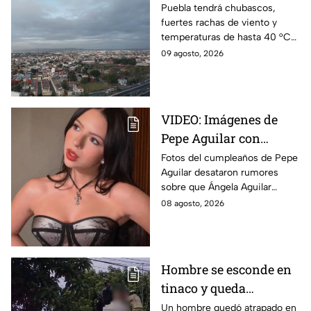
clima HOY 9 de agosto
Puebla tendrá chubascos,
fuertes rachas de viento y
temperaturas de hasta 40 °C
en el suroeste durante este
09 agosto, 2026
domingo 9 de agosto. Así
estará el clima hoy.
VIDEO: Imágenes de
Pepe Aguilar con
Ángela desatan
Fotos del cumpleaños de Pepe
Aguilar desataron rumores
rumores ¿Está
sobre que Ángela Aguilar
embarazada?
podría estar embarazada;
08 agosto, 2026
aunque ella no ha confirmado
nada. Esto se sabe.
Hombre se esconde en
tinaco y queda
atrapado por más de
Un hombre quedó atrapado en