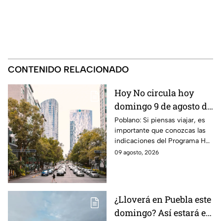
CONTENIDO RELACIONADO
Hoy No circula hoy
domingo 9 de agosto de
2026: ¿Qué autos no
Poblano: Si piensas viajar, es
importante que conozcas las
transitan en la CDMX y
indicaciones del Programa Hoy
EdoMex?
No Circula HOY domingo 9 de
09 agosto, 2026
agosto de 2026 en la CDMX y
EdoMex.
¿Lloverá en Puebla este
domingo? Así estará el