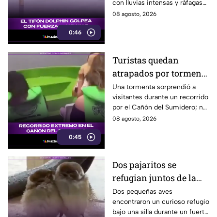
con lluvias intensas y ráfagas
de hasta 157 kilómetros por
08 agosto, 2026
hora.
0:46
Turistas quedan
atrapados por tormenta
en el Cañón del
Una tormenta sorprendió a
visitantes durante un recorrido
Sumidero
por el Cañón del Sumidero; no
se reportaron personas heridas
08 agosto, 2026
tras el momento de angustia.
0:45
Dos pajaritos se
refugian juntos de la
lluvia y se vuelven
Dos pequeñas aves
encontraron un curioso refugio
virales
bajo una silla durante un fuerte