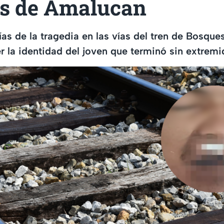
s de Amalucan
as de la tragedia en las vías del tren de Bosqu
r la identidad del joven que terminó sin extremi