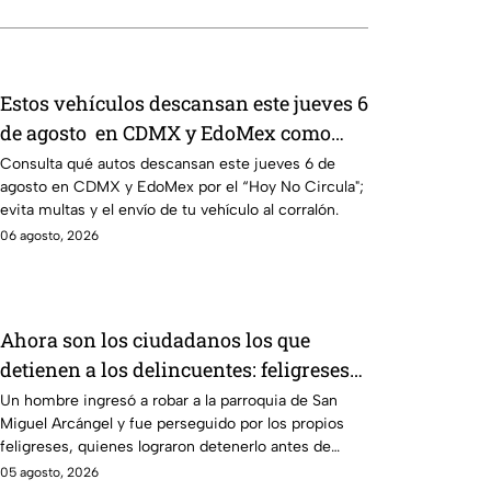
Estos vehículos descansan este jueves 6
de agosto en CDMX y EdoMex como
parte del Hoy No Circula
Consulta qué autos descansan este jueves 6 de
agosto en CDMX y EdoMex por el “Hoy No Circula";
evita multas y el envío de tu vehículo al corralón.
06 agosto, 2026
Ahora son los ciudadanos los que
detienen a los delincuentes: feligreses
detienen a presunto ladrón ante la
Un hombre ingresó a robar a la parroquia de San
Miguel Arcángel y fue perseguido por los propios
inseguridad en la Puebla de Alejandro
feligreses, quienes lograron detenerlo antes de
Armenta
entregarlo a la policía. Vecinos denuncian que los
05 agosto, 2026