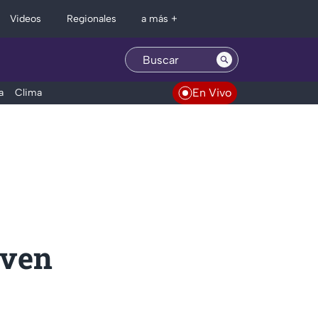
Regionales
Videos
a más +
En Vivo
a
Clima
oven