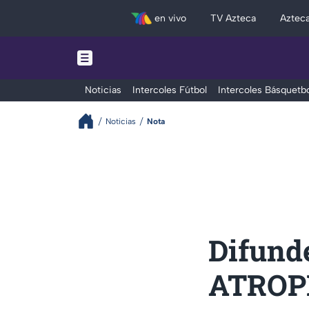
en vivo
TV Azteca
Aztec
Noticias
Intercoles Fútbol
Intercoles Básquetbo
Noticias
Nota
Difund
ATROPE