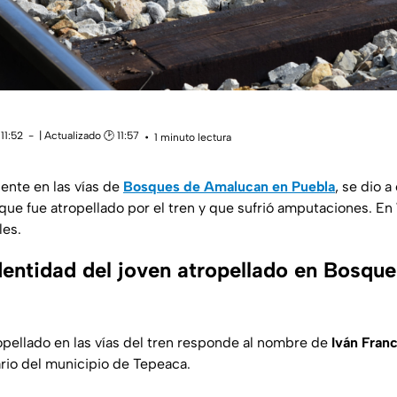
11:52
| Actualizado 🕑 11:57
1 minuto lectura
dente en las vías de
Bosques de Amalucan en Puebla
, se dio a
 que fue atropellado por el tren y que sufrió amputaciones. En
les.
dentidad del joven atropellado en Bosqu
ropellado en las vías del tren responde al nombre de
Iván Fran
ario del municipio de Tepeaca.