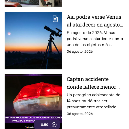
conurbados del Edomex.
Así podrá verse Venus
al atardecer en agosto
este 2026: ¿Cuándo y
En agosto de 2026, Venus
podrá verse al atardecer como
dónde observarlo
uno de los objetos más
desde Puebla?
brillantes del cielo. Conoce la
06 agosto, 2026
fecha, horario y hacia dónde
mirar desde Puebla.
Captan accidente
donde fallece menor
peregrino en Estado de
Un peregrino adolescente de
14 años murió tras ser
México
presuntamente atropellado
mientras entrenaba en
06 agosto, 2026
bicicleta para una
0:50
peregrinación en el Estado de