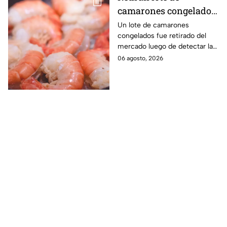
camarones congelados
por riesgo sanitario;
Un lote de camarones
congelados fue retirado del
detectan salmonella en
mercado luego de detectar la
España
presencia de salmonella, una
06 agosto, 2026
bacteria que puede provocar
enfermedades
gastrointestinales tras su
consumo.