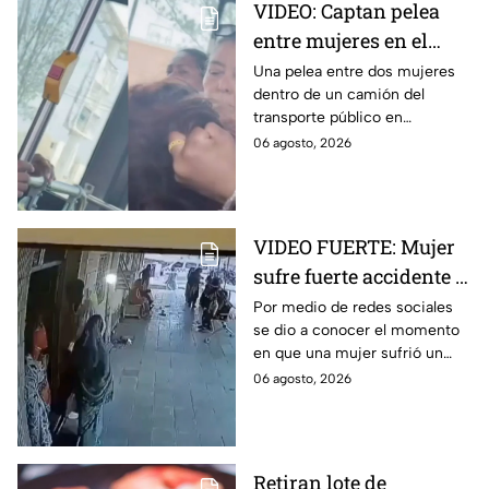
VIDEO: Captan pelea
entre mujeres en el
transporte público; así
Una pelea entre dos mujeres
dentro de un camión del
se desgreñaron en
transporte público en
Monterrey
Monterrey, Nuevo León, quedó
06 agosto, 2026
captada en video y se viralizó
en redes sociales.
VIDEO FUERTE: Mujer
sufre fuerte accidente a
los pocos segundos de
Por medio de redes sociales
se dio a conocer el momento
haber salido del
en que una mujer sufrió un
hospital
fuerte accidente a los pocos
06 agosto, 2026
segundos de haber salido del
hospital.
Retiran lote de