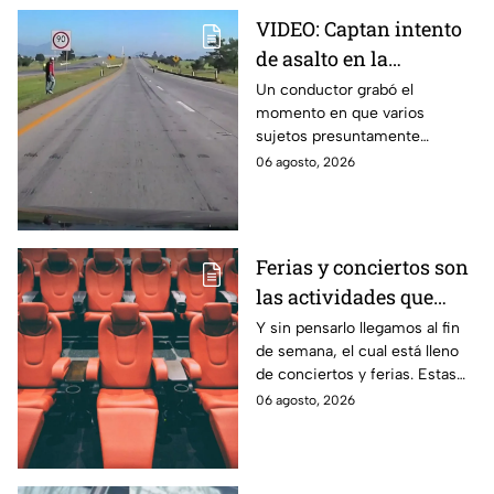
VIDEO: Captan intento
de asalto en la
autopista Arco Norte;
Un conductor grabó el
momento en que varios
delincuentes arrojaron
sujetos presuntamente
piedras y llantas
intentaron cometer un asalto
06 agosto, 2026
sobre la autopista Arco Norte a
la altura de Tlaxcala
Ferias y conciertos son
las actividades que
habrá en Puebla del 7 al
Y sin pensarlo llegamos al fin
de semana, el cual está lleno
9 de agosto
de conciertos y ferias. Estas
son las actividades que habrá
06 agosto, 2026
del 7 al 9 de agosto en Puebla.