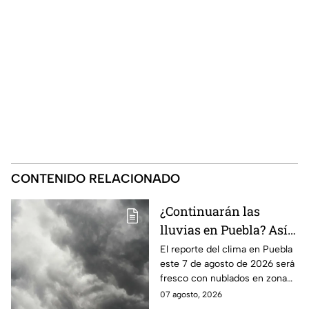
CONTENIDO RELACIONADO
¿Continuarán las
lluvias en Puebla? Así
el clima este 7 de
El reporte del clima en Puebla
este 7 de agosto de 2026 será
agosto de 2026
fresco con nublados en zona
centro y norte, mientras que al
07 agosto, 2026
sur habrá temperaturas