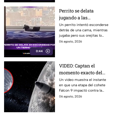
México.
Perrito se delata
jugando a las
escondidas y conquista
Un perrito intentó esconderse
detrás de una cama, mientras
las redes
jugaba pero sus orejitas lo
delataron. El tierno video
06 agosto, 2026
conquistó a miles de usuarios.
0:44
VIDEO: Captan el
momento exacto del
impacto de cohete
Un video muestra el instante
en que una etapa del cohete
contra la Luna; así
Falcon 9 impactó contra la
reaccionó
luna, levantando una enorme
06 agosto, 2026
nube de polvo y formando un
nuevo cráter.