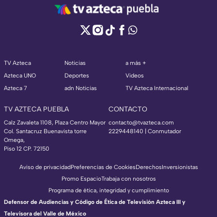
TV Azteca
Noticias
a más +
Azteca UNO
Deportes
Videos
Azteca 7
adn Noticias
TV Azteca Internacional
TV AZTECA PUEBLA
CONTACTO
Calz Zavaleta 1108, Plaza Centro Mayor
contacto@tvazteca.com
Col. Santacruz Buenavista torre
2229448140 | Conmutador
Omega,
Piso 12 CP. 72150
Aviso de privacidad
Preferencias de Cookies
Derechos
Inversionistas
Promo Espacio
Trabaja con nosotros
Programa de ética, integridad y cumplimiento
Defensor de Audiencias y Código de Ética de Televisión Azteca III y
Televisora del Valle de México