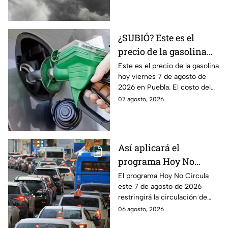
elevadas.
¿SUBIÓ? Este es el
precio de la gasolina
Puebla hoy viernes 7 de
Este es el precio de la gasolina
hoy viernes 7 de agosto de
agosto de 2026
2026 en Puebla. El costo del
combustible cambia todos los
07 agosto, 2026
días, checa la actualización.
Así aplicará el
programa Hoy No
Circula este 7 de agosto
El programa Hoy No Circula
este 7 de agosto de 2026
de 2026 en CDMX y
restringirá la circulación de
Edomex
vehículos en la Ciudad de
06 agosto, 2026
México y los municipios