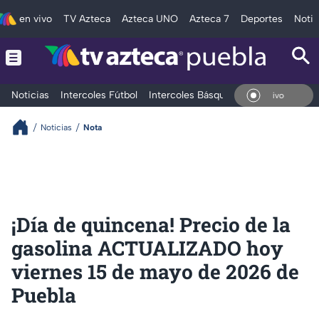
en vivo
TV Azteca
Azteca UNO
Azteca 7
Deportes
Notic
Noticias
Intercoles Fútbol
Intercoles Básquetbol
Deportes
T
En V
Noticias
Nota
¡Día de quincena! Precio de la
gasolina ACTUALIZADO hoy
viernes 15 de mayo de 2026 de
Puebla