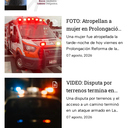
FOTO: Atropellan a
mujer en Prolongación
Reforma, en Puebla,
Una mujer fue atropellada la
tarde-noche de hoy viernes en
hoy viernes; así se vio
Prolongación Reforma de la
la zona
ciudad de Puebla; toma
07 agosto, 2026
precauciones en la zona, ya
que se reporta tráfico.
VIDEO: Disputa por
terrenos termina en
ataque armado en
Una disputa por terrenos y el
acceso a un camino terminó
Chihuahua; padre
en un ataque armado en La
muere y su hijo queda
Regina, Chihuahua, donde un
07 agosto, 2026
herido
hombre murió y su hijo resultó