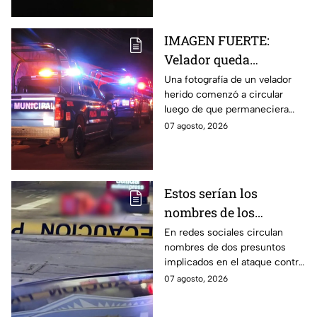
herido.
IMAGEN FUERTE:
Velador queda
gravemente herido tras
Una fotografía de un velador
herido comenzó a circular
ataque con arma
luego de que permaneciera
blanca en
varias horas hospitalizado tras
07 agosto, 2026
Aguascalientes
ser atacado en Aguascalientes
el 4 de agosto.
Estos serían los
nombres de los
presuntos implicados
En redes sociales circulan
nombres de dos presuntos
en ataque contra César
implicados en el ataque contra
Gastélum en Culiacán
el creador de contenido César
07 agosto, 2026
Gastélum, pero no han sido
confirmados.