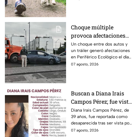
genera indignación?
con multas de hasta 3 mil 848
pesos.
Choque múltiple
provoca afectaciones
en Periférico Ecológico
Un choque entre dos autos y
un tráiler generó afectaciones
hoy viernes
en Periférico Ecológico el día
de hoy, con dirección a la 24
07 agosto, 2026
Sur, en la ciudad de Puebla.
Buscan a Diana Irais
Campos Pérez; fue vista
por última vez en la
Diana Irais Campos Pérez, de
39 años, fue reportada como
ciudad de Puebla
desaparecida tras ser vista por
última vez el 6 de agosto en
07 agosto, 2026
Puebla.