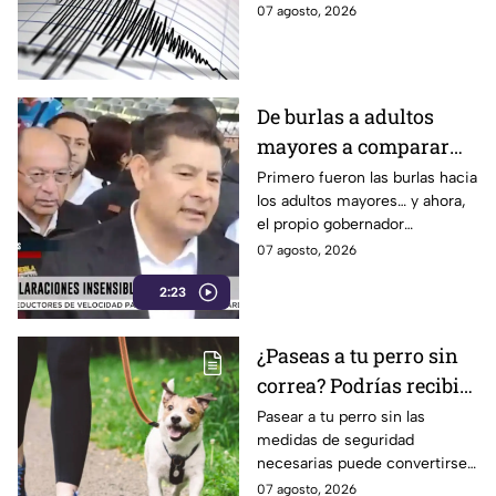
alerta sísmica y qué ocurrirá
07 agosto, 2026
con los celulares.
De burlas a adultos
mayores a comparar
Puebla con Palestina:
Primero fueron las burlas hacia
los adultos mayores… y ahora,
Alejandro Armenta se
el propio gobernador
disculpa “a modo” por
morenista Alejandro Armenta
07 agosto, 2026
sus insensibles dichos
tropieza con sus palabras al
sobre Huixcolotla,
2:23
comparar el mal estado de las
calles de Huixcolotla con los
repitiendo el guión de
cráteres dejados por la guerra
las también morenistas
¿Paseas a tu perro sin
en Palestina. Tras la polémica y
Nayeli Salvatori y
correa? Podrías recibir
el rechazo, el mandatario tuvo
que salir a pedir disculpas…
Grace Palomares
una fuerte MULTA
Pasear a tu perro sin las
pero la pregunta es: ¿Basta
medidas de seguridad
con decir “me equivoqué”
necesarias puede convertirse
cada vez que una declaración
en una infracción en la CDMX,
07 agosto, 2026