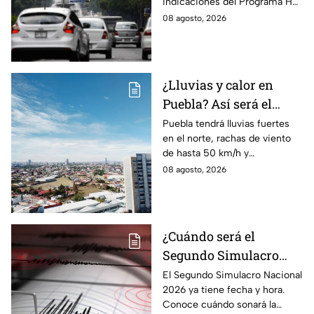
indicaciones del Programa Hoy
EdoMex?
No Circula HOY sábado 8 de
08 agosto, 2026
agosto de 2026 en la CDMX y
EdoMex.
¿Lluvias y calor en
Puebla? Así será el
clima HOY sábado 8 de
Puebla tendrá lluvias fuertes
en el norte, rachas de viento
agosto
de hasta 50 km/h y
temperaturas de hasta 40 °C
08 agosto, 2026
el día de hoy; así estará el
clima este sábado.
¿Cuándo será el
Segundo Simulacro
Nacional 2026? A esta
El Segundo Simulacro Nacional
2026 ya tiene fecha y hora.
hora sonará la alerta
Conoce cuándo sonará la
sísmica