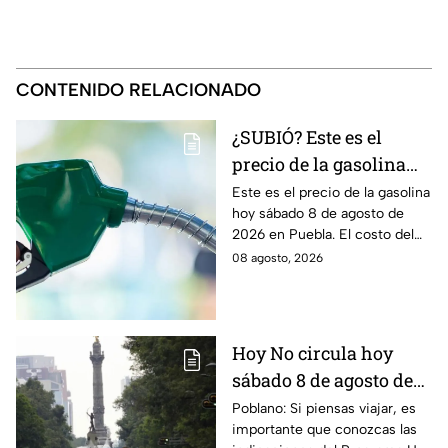
CONTENIDO RELACIONADO
¿SUBIÓ? Este es el
precio de la gasolina
Puebla hoy sábado 8 de
Este es el precio de la gasolina
hoy sábado 8 de agosto de
agosto de 2026
2026 en Puebla. El costo del
combustible cambia todos los
08 agosto, 2026
días, checa la actualización.
Hoy No circula hoy
sábado 8 de agosto de
2026: ¿Qué autos no
Poblano: Si piensas viajar, es
importante que conozcas las
transitan en la CDMX y