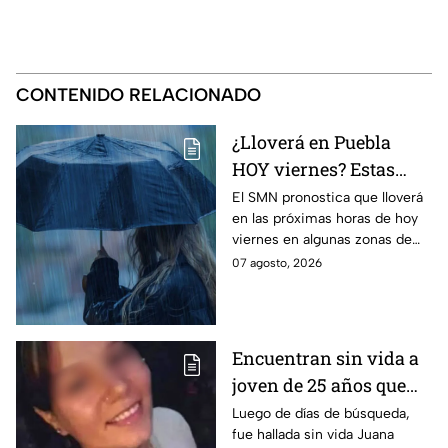
CONTENIDO RELACIONADO
¿Lloverá en Puebla
HOY viernes? Estas
serían las zonas
El SMN pronostica que lloverá
en las próximas horas de hoy
afectadas
viernes en algunas zonas de
Puebla; te contamos a qué
07 agosto, 2026
hora y en qué regiones.
Encuentran sin vida a
joven de 25 años que
acudió a entrevista de
Luego de días de búsqueda,
fue hallada sin vida Juana
trabajo a un balneario