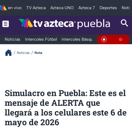
en vivo
TV Azteca
Azteca UNO
Azteca 7
Deportes
Notic
Noticias
Intercoles Fútbol
Intercoles Básquetbol
Deportes
T
En Vivo
Noticias
Nota
Simulacro en Puebla: Este es el
mensaje de ALERTA que
llegará a los celulares este 6 de
mayo de 2026