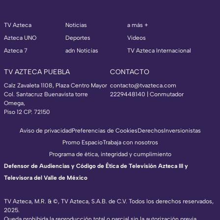
TV Azteca
Noticias
a más +
Azteca UNO
Deportes
Videos
Azteca 7
adn Noticias
TV Azteca Internacional
TV AZTECA PUEBLA
CONTACTO
Calz Zavaleta 1108, Plaza Centro Mayor
contacto@tvazteca.com
Col. Santacruz Buenavista torre
2229448140 | Conmutador
Omega,
Piso 12 CP. 72150
Aviso de privacidad
Preferencias de Cookies
Derechos
Inversionistas
Promo Espacio
Trabaja con nosotros
Programa de ética, integridad y cumplimiento
Defensor de Audiencias y Código de Ética de Televisión Azteca III y
Televisora del Valle de México
TV Azteca, M.R. & ©, TV Azteca, S.A.B. de C.V. Todos los derechos reservados,
2025.
Queda prohibida la reproducción total o parcial sin la autorización previa,