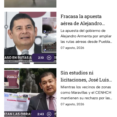
morir en Amozoc
Fracasa la apuesta
aérea de Alejandro
Armenta, cancelan ruta
La apuesta del gobierno de
Alejandro Armenta por ampliar
impulsada por Turismo
las rutas aéreas desde Puebla
de Carla López-Malo
ya enfrenta su primer revés. A
07 agosto, 2026
menos de dos meses de su
2:10
lanzamiento, fue cancelado el
vuelo a Ixtapa-Zihuatanejo por
falta de pasajeros, un resultado
Sin estudios ni
que pone en duda la
licitaciones, José Luis
planeación y el alcance de una
estrategia presentada como un
García Parra habla de
Mientras los vecinos de zonas
impulso al turismo en el
como Maravillas y el CENHCH
"plusvalía" para
estado.
mantienen su rechazo por las
imponer el Cablebús en
afectaciones a su tranquilidad
07 agosto, 2026
Puebla
con el Cablebús de Alejandro
2:43
Armenta, el Coordinador de