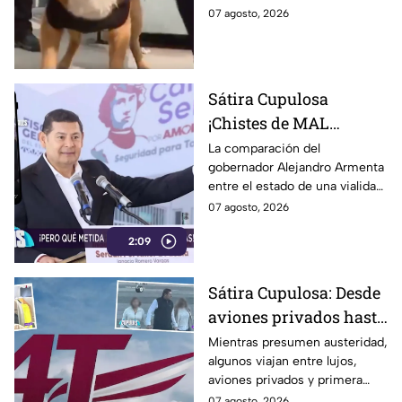
atropellado
entre los pacientes, murió tras
07 agosto, 2026
ser atropellado. Esto se sabe
del caso.
Sátira Cupulosa
¡Chistes de MAL
GUSTO! Alejandro
La comparación del
gobernador Alejandro Armenta
Armentiras intentó
entre el estado de una vialidad
justificar los baches en
y la guerra entre Israel y
07 agosto, 2026
Puebla comparándolos
Palestina provocó críticas por
con una tragedia
2:09
minimizar un conflicto que ha
dejado decenas de miles de
humanitaria
víctimas y por intentar
Sátira Cupulosa: Desde
justificar el deterioro de la
aviones privados hasta
infraestructura en Puebla.
vuelos en primera
Mientras presumen austeridad,
algunos viajan entre lujos,
clase, así viajan los
aviones privados y primera
morenistas Alejandro
clase… al parecer ya se
07 agosto, 2026