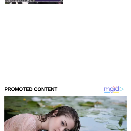
Gabinete, José Luis García
Parra, ahora intenta
convencerlos prometiéndoles
que sus casas tendrán
“plusvalía”. ¿Cómo puede el
gobierno garantizar plusvalía si
hasta la fecha se niegan a
hacer públicos los estudios
técnicos, las licitaciones y
hasta el nombre de la empresa
constructora?