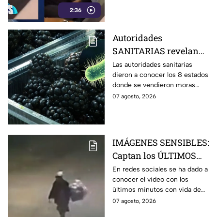
atención por viajar en primera
García Parra”
2:36
clase, un lujo que según su
propio partido no combina con
la bandera de austeridad.
Autoridades
SANITARIAS revelan
los 8 estados donde se
Las autoridades sanitarias
dieron a conocer los 8 estados
vendieron las MORAS
donde se vendieron moras
contaminadas con
contaminadas con E.coli, lo
07 agosto, 2026
E.coli
cual mantiene en emergencia
a Estados Unidos.
IMÁGENES SENSIBLES:
Captan los ÚLTIMOS
minutos con vida de
En redes sociales se ha dado a
conocer el video con los
Dominga, abuelita que
últimos minutos con vida de
murió atacada en
Dominga, abuelita que fue
07 agosto, 2026
Amozoc
atacada con una piedra hasta