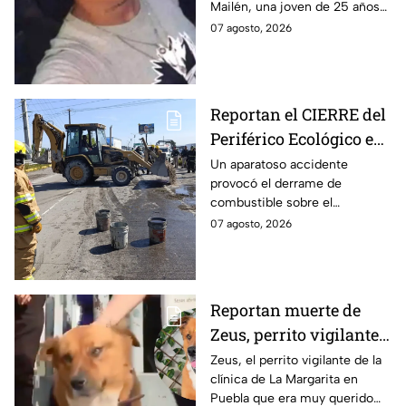
Mailén, una joven de 25 años
de edad que acudió a una falsa
07 agosto, 2026
entrevista de trabajo en
Argentina
Reportan el CIERRE del
Periférico Ecológico en
Puebla hoy viernes por
Un aparatoso accidente
provocó el derrame de
derrame de
combustible sobre el
combustible; vías
Periférico Ecológico hoy
07 agosto, 2026
alternas
viernes 7 de agosto de 2026;
hay cierre de circulación.
Reportan muerte de
Zeus, perrito vigilante
de clínica de La
Zeus, el perrito vigilante de la
clínica de La Margarita en
Margarita, Puebla; fue
Puebla que era muy querido