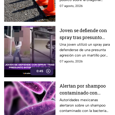
República hoy; captan
Defensores de la República
07 agosto, 2026
momento exacto
hoy 7 de agosto de 2026.
Captan el momento.
Joven se defiende con
spray tras presunto
intento de ataque
Una joven utilizó un spray para
defenderse de una presunta
agresión con un martillo por
otra adolescente. El momento
07 agosto, 2026
quedó grabado y se volvió viral.
0:45
Alertan por shampoo
contaminado con
bacteria en México
Autoridades mexicanas
alertaron sobre un shampoo
contaminado con la bacteria