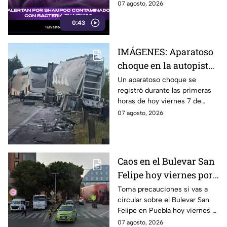
Klebsiella oxytoca y pidieron
07 agosto, 2026
evitar su uso si se presenta
0:43
anomalías.
IMÁGENES: Aparatoso
choque en la autopista
Tlaxco–Tejocotal deja
Un aparatoso choque se
registró durante las primeras
varios lesionados hoy
horas de hoy viernes 7 de
agosto de 2026 en la autopista
07 agosto, 2026
Tlaxco–Tejocotal; reportan
varios heridos.
Caos en el Bulevar San
Felipe hoy viernes por
CARAMBOLA de
Toma precauciones si vas a
circular sobre el Bulevar San
camiones refresqueros
Felipe en Puebla hoy viernes 7
de agosto de 2026 ya que se
07 agosto, 2026