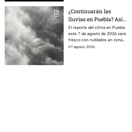
¿Continuarán las
lluvias en Puebla? Así
el clima este 7 de
El reporte del clima en Puebla
este 7 de agosto de 2026 será
agosto de 2026
fresco con nublados en zona
centro y norte, mientras que al
07 agosto, 2026
sur habrá temperaturas
elevadas.