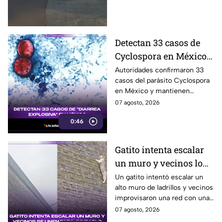
reporta una aparatosa
carambola.
Detectan 33 casos de
Cyclospora en México
diarrea explosiva
Autoridades confirmaron 33
casos del parásito Cyclospora
en México y mantienen
vigilancia epidemiológica, con
07 agosto, 2026
investigaciones en Jalisco y
0:46
Quintana Roo.
Gatito intenta escalar
un muro y vecinos lo
ayudan
Un gatito intentó escalar un
alto muro de ladrillos y vecinos
improvisaron una red con una
manta para protegerlo
07 agosto, 2026
mientras esperaban el equipo