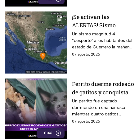
¡Se activan las
ALERTAS! Sismo
despierta a Guerrero
Un sismo magnitud 4
“despertó" a los habitantes del
hoy viernes; ¿Se
estado de Guerrero la mañana
percibió en Puebla?
de hoy viernes 7 de agosto de
07 agosto, 2026
2026. Las autoridades evalúan
la zona.
Perrito duerme rodeado
de gatitos y conquista
las redes
Un perrito fue captado
durmiendo en una hamaca
mientras cuatro gatitos
descansaban abrazados y
07 agosto, 2026
encima de él. La escena
0:46
conquistó las redes sociales.