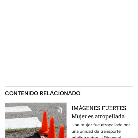
CONTENIDO RELACIONADO
IMÁGENES FUERTES:
Mujer es atropellada
sobre la Diagonal
Una mujer fue atropellada por
una unidad de transporte
Defensores de la
público sobre la Diagonal