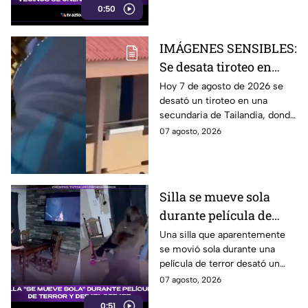
0:50
de rescate.
IMÁGENES SENSIBLES:
Se desata tiroteo en
secundaria de
Hoy 7 de agosto de 2026 se
desató un tiroteo en una
Tailandia; hay varias
secundaria de Tailandia, donde
víctimas y lesionados
un menor arribó, luego de
07 agosto, 2026
quitarle la vida a sus abuelos, y
abrió fuego.
Silla se mueve sola
durante película de
terror y se vuelve viral
Una silla que aparentemente
se movió sola durante una
película de terror desató un
intenso debate entre usuarios
07 agosto, 2026
en redes sociales, ¿real o una
0:51
broma planeada?