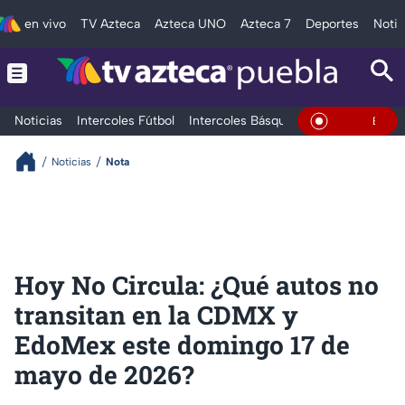
en vivo
TV Azteca
Azteca UNO
Azteca 7
Deportes
Notic
Noticias
Intercoles Fútbol
Intercoles Básquetbol
Deportes
T
En Vivo
Noticias
Nota
Hoy No Circula: ¿Qué autos no
transitan en la CDMX y
EdoMex este domingo 17 de
mayo de 2026?