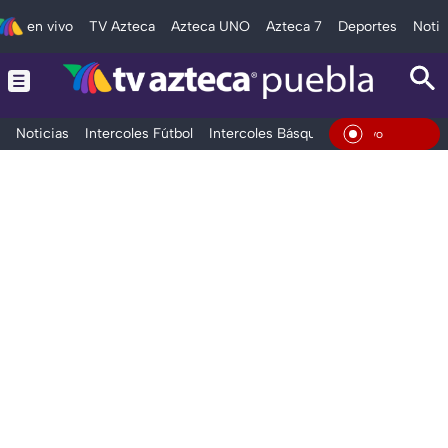
en vivo
TV Azteca
Azteca UNO
Azteca 7
Deportes
Notic
Noticias
Intercoles Fútbol
Intercoles Básquetbol
Deportes
T
En Viv