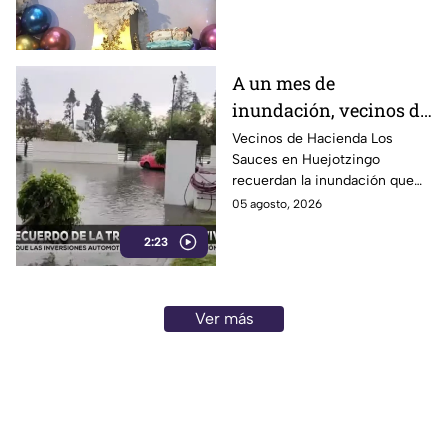
cabo por esta celebración
religiosa en Puebla.
A un mes de
inundación, vecinos de
Hacienda Los Sauces
Vecinos de Hacienda Los
Sauces en Huejotzingo
reconstruyen sus
recuerdan la inundación que
hogares
afectó sus viviendas hace un
05 agosto, 2026
mes y ahora avanzan en la
2:23
reconstrucción de bardas y
recuperación de su
patrimonio.
Ver más