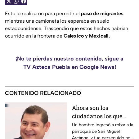
Esto lo realizaron para permitir el
paso de migrantes
mientras una camioneta los esperaba en suelo
estadounidense. Trascendió que estos hechos habrían
ocurrido en la frontera de
Calexico y Mexicali.
¡No te pierdas nuestro contenido, sigue a
TV Azteca Puebla en Google News!
CONTENIDO RELACIONADO
Ahora son los
ciudadanos los que
detienen a los
Un hombre ingresó a robar a la
parroquia de San Miguel
delincuentes: feligreses
Arcángel y fue perseguido por