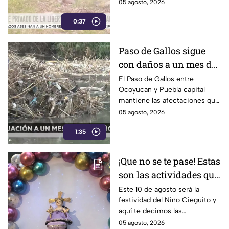
“N”, de 27 años, quien
05 agosto, 2026
presuntamente fue privado de
0:37
la libertad junto con su
padrastro, quien continúa
desaparecido.
Paso de Gallos sigue
con daños a un mes de
afectaciones por
El Paso de Gallos entre
Ocoyucan y Puebla capital
lluvias
mantiene las afectaciones que
dejó el aumento del nivel del
05 agosto, 2026
río Atoyac durante las lluvias
1:35
de julio, mientras habitantes
continúan cruzando con
temor.
¡Que no se te pase! Estas
son las actividades que
habrá por la festividad
Este 10 de agosto será la
festividad del Niño Cieguito y
del Niño Cieguito en
aquí te decimos las
Puebla
actividades que se llevarán a
05 agosto, 2026