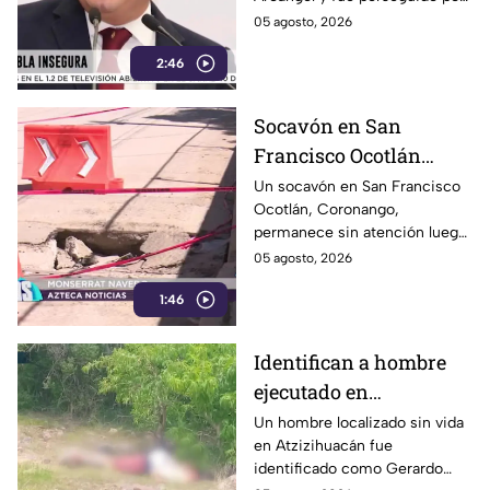
detienen a presunto
los propios feligreses, quienes
05 agosto, 2026
ladrón ante la
lograron detenerlo antes de
inseguridad en la
2:46
entregarlo a la policía. Vecinos
denuncian que los robos son
Puebla de Alejandro
constantes y acusan falta de
Armenta
Socavón en San
vigilancia.
Francisco Ocotlán
permanece abierto tras
Un socavón en San Francisco
Ocotlán, Coronango,
lluvias
permanece sin atención luego
de formarse hace más de 15
05 agosto, 2026
días en una zona cercana a una
1:46
escuela, representando un
riesgo para peatones y
automovilistas
Identifican a hombre
ejecutado en
Atzizihuacán; fue
Un hombre localizado sin vida
en Atzizihuacán fue
privado de la libertad
identificado como Gerardo