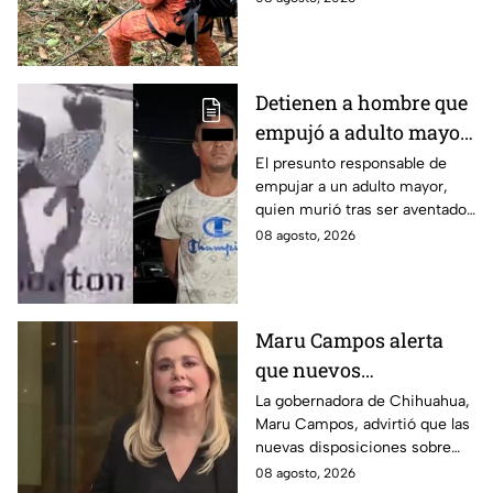
impacto y el incendio. Así se
vio la zona.
Detienen a hombre que
empujó a adulto mayor
hacia un tráiler en
El presunto responsable de
empujar a un adulto mayor,
Monterrey
quien murió tras ser aventado
al paso de un tráiler en
08 agosto, 2026
Monterrey, fue detenido este
sábado.
Maru Campos alerta
que nuevos
lineamientos podrían
La gobernadora de Chihuahua,
Maru Campos, advirtió que las
usarse para sancionar
nuevas disposiciones sobre
a periodistas críticos
derechos de las audiencias
08 agosto, 2026