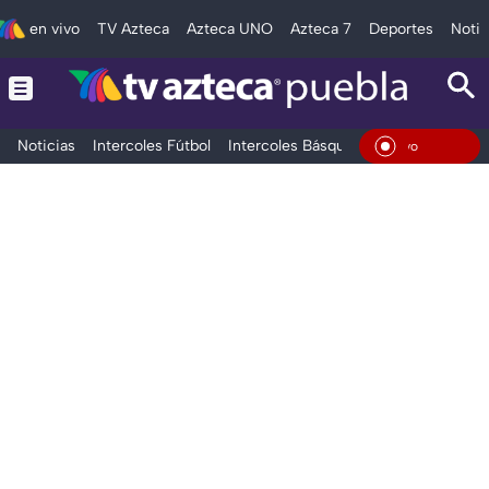
en vivo
TV Azteca
Azteca UNO
Azteca 7
Deportes
Notic
Noticias
Intercoles Fútbol
Intercoles Básquetbol
Deportes
T
En Viv