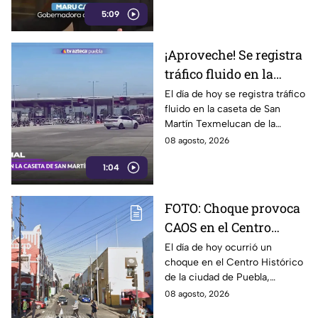
ponen en riesgo la libertad de
5:09
expresión y la labor
periodística.
¡Aproveche! Se registra
tráfico fluido en la
caseta de Texmelucan
El día de hoy se registra tráfico
fluido en la caseta de San
de la autopista México-
Martín Texmelucan de la
Puebla HOY sábado
autopista México-Puebla; así lo
08 agosto, 2026
reporta nuestro compañero
1:04
Fernando Nava.
FOTO: Choque provoca
CAOS en el Centro
Histórico HOY sábado;
El día de hoy ocurrió un
choque en el Centro Histórico
vías alternas
de la ciudad de Puebla,
ocasionando caos en la
08 agosto, 2026
vialidad afectada. Aquí los