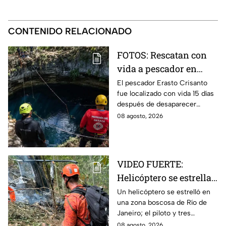
CONTENIDO RELACIONADO
FOTOS: Rescatan con
vida a pescador en
cenote a 100 metros de
El pescador Erasto Crisanto
fue localizado con vida 15 días
profundidad;
después de desaparecer
sobrevivió 15 días
mientras pescaba en un
08 agosto, 2026
cenote del sur de Veracruz. Así
lo hallaron.
VIDEO FUERTE:
Helicóptero se estrella
y deja cuatro muertos
Un helicóptero se estrelló en
una zona boscosa de Río de
en Río de Janeiro; así
Janeiro; el piloto y tres
se vieron las llamas
mujeres murieron tras el
08 agosto, 2026