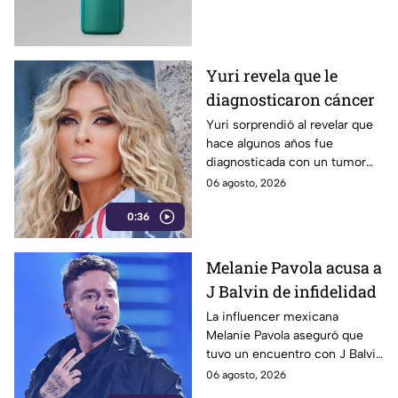
una peligrosa bacteria
conocida como Klebsiella.
Yuri revela que le
diagnosticaron cáncer
Yuri sorprendió al revelar que
hace algunos años fue
diagnosticada con un tumor
cancerígeno, el cual fue
06 agosto, 2026
detectado de manera fortuita
0:36
durante una cirugía. La
cantante aseguró que el
diagnóstico cambió por
Melanie Pavola acusa a
completo su forma de ver la
J Balvin de infidelidad
vida.
La influencer mexicana
Melanie Pavola aseguró que
tuvo un encuentro con J Balvin
cuando el cantante ya
06 agosto, 2026
mantenía una relación con