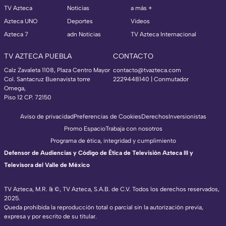
TV Azteca
Noticias
a más +
Azteca UNO
Deportes
Videos
Azteca 7
adn Noticias
TV Azteca Internacional
TV AZTECA PUEBLA
CONTACTO
Calz Zavaleta 1108, Plaza Centro Mayor
contacto@tvazteca.com
Col. Santacruz Buenavista torre
2229448140 | Conmutador
Omega,
Piso 12 CP. 72150
Aviso de privacidad
Preferencias de Cookies
Derechos
Inversionistas
Promo Espacio
Trabaja con nosotros
Programa de ética, integridad y cumplimiento
Defensor de Audiencias y Código de Ética de Televisión Azteca III y
Televisora del Valle de México
TV Azteca, M.R. & ©, TV Azteca, S.A.B. de C.V. Todos los derechos reservados,
2025.
Queda prohibida la reproducción total o parcial sin la autorización previa,
expresa y por escrito de su titular.