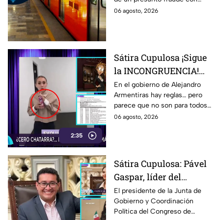
'modus operandi'
cheques y falsos cómplices al
06 agosto, 2026
salir del Metro Patriotismo en
la CDMX.
Sátira Cupulosa ¡Sigue
la INCONGRUENCIA!
Gobierno de
En el gobierno de Alejandro
Armentiras hay reglas… pero
Armentiras promovía
parece que no son para todos.
comida saludable, pero
Mientras desde el poder se
06 agosto, 2026
facturas exhiben
promueven campañas contra
compras de papitas, y
2:35
la comida chatarra,
comprobantes de gastos
dulces con DINERO
oficiales revelan que, cuando
PÚBLICO
Sátira Cupulosa: Pável
se trata de funcionarios del
Gaspar, líder del
gabinete, las papitas, los
dulces y la maruchan también
Congreso de Puebla,
El presidente de la Junta de
pueden entrar… y todo con
Gobierno y Coordinación
evita SANCIONAR a
cargo al dinero de los
Política del Congreso de
Salvatori y Palomares
poblanos.