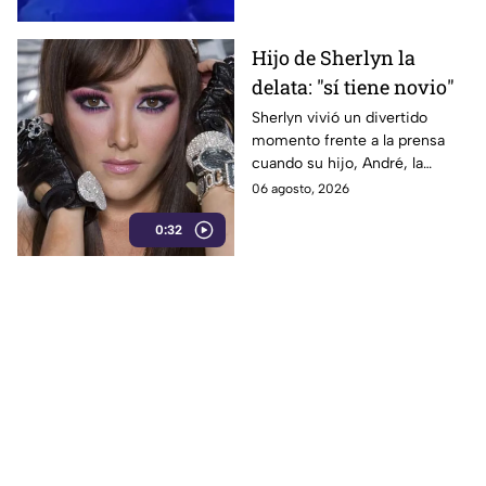
Hijo de Sherlyn la
delata: "sí tiene novio"
Sherlyn vivió un divertido
momento frente a la prensa
cuando su hijo, André, la
balconeó al asegurar: “mi
06 agosto, 2026
mamá siempre dice que no
0:32
tiene novio, pero sí tiene”,
provocando las risas de los
reporteros.