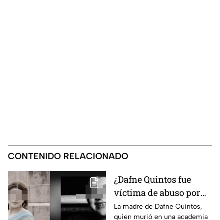
CONTENIDO RELACIONADO
¿Dafne Quintos fue
víctima de abuso por
parte de su padre?
La madre de Dafne Quintos,
quien murió en una academia
Revelan que antes de