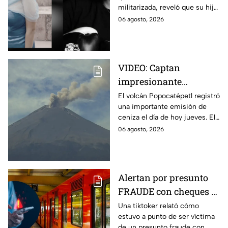
militarizada, reveló que su hija
morir iba a declarar en
iba a declarar contra su padre
06 agosto, 2026
su contra
por una supuesta agresión
íntima.
VIDEO: Captan
impresionante
columna de ceniza en
El volcán Popocatépetl registró
una importante emisión de
el volcán Popocatépetl;
ceniza el día de hoy jueves. El
estas zonas de Puebla
Semáforo de Alerta Volcánica
06 agosto, 2026
serán afectadas hoy
continúa en Amarillo Fase 2.
Alertan por presunto
FRAUDE con cheques al
salir del metro de la
Una tiktoker relató cómo
estuvo a punto de ser víctima
CDMX; joven exhibe
de un presunto fraude con