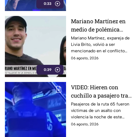
0:33
Valentina Ferrer. sus
declaraciones se volvieron
virales en redes sociales.
Mariano Martínez en
medio de polémica
legal
Mariano Martínez, expareja de
Livia Brito, volvió a ser
mencionado en el conflicto
legal que la actriz mantiene
06 agosto, 2026
con el fotógrafo Ernesto
0:39
Zepeda, caso que se remonta
a 2020 durante un incidente
en Cancún.
VIDEO: Hieren con
cuchillo a pasajero tras
asalto a Ruta 65 en
Pasajeros de la ruta 65 fueron
víctimas de un asalto con
Puebla
violencia la noche de este
miércoles 5 de agosto de
06 agosto, 2026
2026 en la colonia Santa María,
en Puebla.