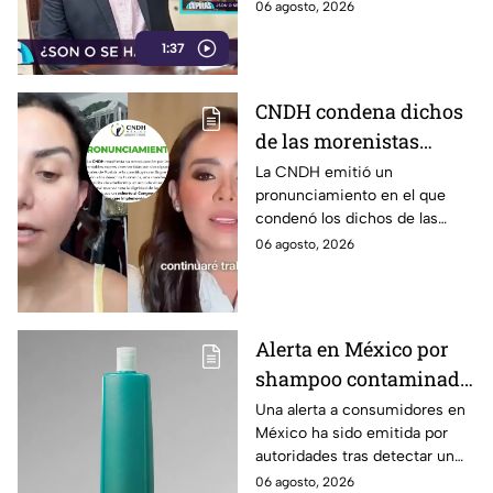
Puebla, Pável Gaspar, se
06 agosto, 2026
tras polémica; deja todo
desmarcó de la polémica por
en manos de Morena
1:37
las declaraciones de Nayeli
Salvatori y Grace Palomares
contra adultos mayores y
CNDH condena dichos
aseguró que será la Comisión
de las morenistas
de Honestidad y Justicia de
Morena la que determine su
Nayeli Salvatori y
La CNDH emitió un
futuro político.
pronunciamiento en el que
Graciela Palomares
condenó los dichos de las
contra adultos mayores
morenistas Nayeli Salvatori y
06 agosto, 2026
y manda exhorto al
Graciela Palomares contra
Congreso de Puebla
adultos mayores y mandó un
exhorto al Congreso de Puebla.
Alerta en México por
shampoo contaminado
con bacteria: Así lo
Una alerta a consumidores en
México ha sido emitida por
puedes detectar
autoridades tras detectar un
shampoo contaminado con
06 agosto, 2026