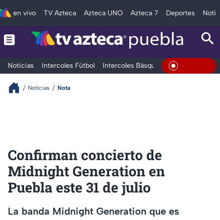
en vivo
TV Azteca
Azteca UNO
Azteca 7
Deportes
Notic
Noticias
Intercoles Fútbol
Intercoles Básquetbol
Deportes
T
En Vivo
Noticias
Nota
Confirman concierto de
Midnight Generation en
Puebla este 31 de julio
La banda Midnight Generation que es