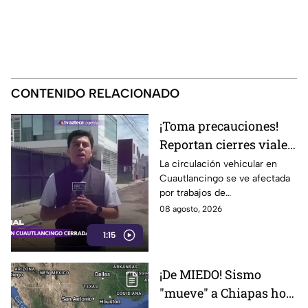
CONTENIDO RELACIONADO
¡Toma precauciones!
Reportan cierres viales
en Cuautlancingo hoy
La circulación vehicular en
Cuautlancingo se ve afectada
sábado; vías alternas
por trabajos de
reencarpetamiento la mañana
08 agosto, 2026
de hoy sábado 8 de agosto de
1:15
2026. Checa los detalles.
¡De MIEDO! Sismo
"mueve" a Chiapas hoy