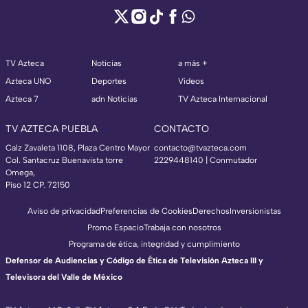
TV Azteca
Noticias
a más +
Azteca UNO
Deportes
Videos
Azteca 7
adn Noticias
TV Azteca Internacional
TV AZTECA PUEBLA
CONTACTO
Calz Zavaleta 1108, Plaza Centro Mayor
contacto@tvazteca.com
Col. Santacruz Buenavista torre
2229448140 | Conmutador
Omega,
Piso 12 CP. 72150
Aviso de privacidad
Preferencias de Cookies
Derechos
Inversionistas
Promo Espacio
Trabaja con nosotros
Programa de ética, integridad y cumplimiento
Defensor de Audiencias y Código de Ética de Televisión Azteca III y
Televisora del Valle de México