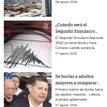
temperaturas de hasta 40 °C
08 agosto, 2026
el día de hoy; así estará el
clima este sábado.
¿Cuándo será el
Segundo Simulacro
Nacional 2026? A esta
El Segundo Simulacro Nacional
2026 ya tiene fecha y hora.
hora sonará la alerta
Conoce cuándo sonará la
sísmica
alerta sísmica y qué ocurrirá
07 agosto, 2026
con los celulares.
De burlas a adultos
mayores a comparar
Puebla con Palestina:
Primero fueron las burlas hacia
los adultos mayores… y ahora,
Alejandro Armenta se
el propio gobernador
disculpa “a modo” por
morenista Alejandro Armenta
07 agosto, 2026