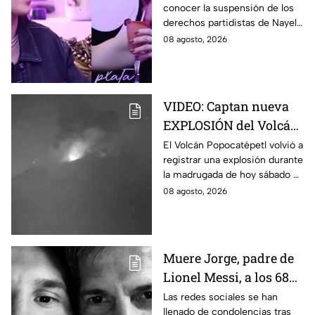
conocer la suspensión de los
Graciela Palomares
derechos partidistas de Nayeli
tras dichos contra
Salvatori y Graciela Palomares
08 agosto, 2026
adultos mayores
tras dichos contra adultos
mayores.
VIDEO: Captan nueva
EXPLOSIÓN del Volcán
Popocatépetl hoy;
El Volcán Popocatépetl volvió a
registrar una explosión durante
arrojó LAVA
la madrugada de hoy sábado 8
de agosto de 2026; arrojó lava
08 agosto, 2026
y pedazos de roca caliente.
Muere Jorge, padre de
Lionel Messi, a los 68
años; esto se sabe
Las redes sociales se han
llenado de condolencias tras