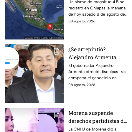
sábado: ¿Cuáles son los
Un sismo de magnitud 4.5 se
registró en Chiapas la mañana
daños?
de hoy sábado 8 de agosto de
2026, lo que generó alerta
08 agosto, 2026
entre los habitantes. Estos son
los detalles.
¿Se arrepintió?
Alejandro Armenta
elimina disculpas tras
El gobernador Alejandro
Armenta ofreció disculpas tras
comparar genocidio
comparar el genocidio en
palestino con baches;
Palestina con baches; sin
08 agosto, 2026
Morena calla
embargo, las eliminó, lo que
volvió a generar críticas.
Morena suspende
derechos partidistas de
Nayeli Salvatori y
La CNHJ de Morena dio a