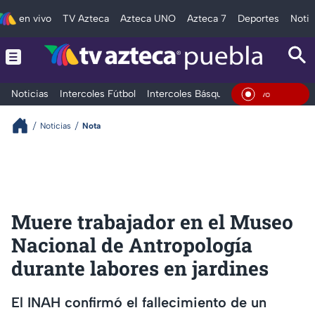
en vivo
TV Azteca
Azteca UNO
Azteca 7
Deportes
Notic
Noticias
Intercoles Fútbol
Intercoles Básquetbol
Deportes
T
En Viv
Noticias
Nota
Muere trabajador en el Museo
Nacional de Antropología
durante labores en jardines
El INAH confirmó el fallecimiento de un