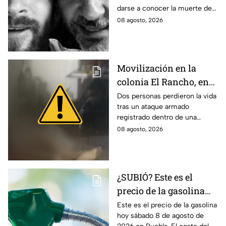
darse a conocer la muerte de
Jorge, padre de Lionel Messi, a
08 agosto, 2026
los 68 años de edad. Esto se
sabe.
Movilización en la
colonia El Rancho, en
San Matías
Dos personas perdieron la vida
tras un ataque armado
Tlalancaleca, Puebla;
registrado dentro de una
reportan dos personas
vivienda ubicada en la colonia
08 agosto, 2026
sin vida
El Rancho, en San Matías
Tlalancaleca, Puebla.
¿SUBIÓ? Este es el
precio de la gasolina
Puebla hoy sábado 8 de
Este es el precio de la gasolina
hoy sábado 8 de agosto de
agosto de 2026