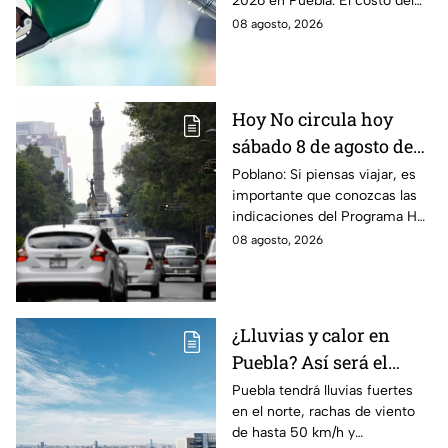
2026 en Puebla. El costo del
combustible cambia todos los
08 agosto, 2026
días, checa la actualización.
Hoy No circula hoy
sábado 8 de agosto de
2026: ¿Qué autos no
Poblano: Si piensas viajar, es
importante que conozcas las
transitan en la CDMX y
indicaciones del Programa Hoy
EdoMex?
No Circula HOY sábado 8 de
08 agosto, 2026
agosto de 2026 en la CDMX y
EdoMex.
¿Lluvias y calor en
Puebla? Así será el
clima HOY sábado 8 de
Puebla tendrá lluvias fuertes
en el norte, rachas de viento
agosto
de hasta 50 km/h y