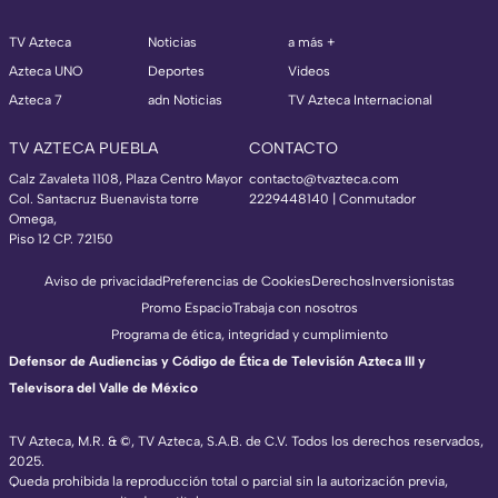
TV Azteca
Noticias
a más +
Azteca UNO
Deportes
Videos
Azteca 7
adn Noticias
TV Azteca Internacional
TV AZTECA PUEBLA
CONTACTO
Calz Zavaleta 1108, Plaza Centro Mayor
contacto@tvazteca.com
Col. Santacruz Buenavista torre
2229448140 | Conmutador
Omega,
Piso 12 CP. 72150
Aviso de privacidad
Preferencias de Cookies
Derechos
Inversionistas
Promo Espacio
Trabaja con nosotros
Programa de ética, integridad y cumplimiento
Defensor de Audiencias y Código de Ética de Televisión Azteca III y
Televisora del Valle de México
TV Azteca, M.R. & ©, TV Azteca, S.A.B. de C.V. Todos los derechos reservados,
2025.
Queda prohibida la reproducción total o parcial sin la autorización previa,