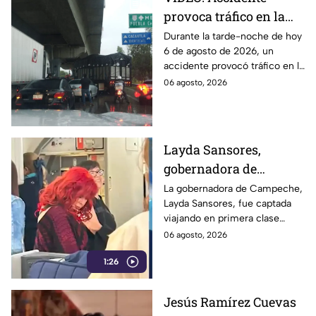
provoca tráfico en la
autopista México-
Durante la tarde-noche de hoy
6 de agosto de 2026, un
Puebla HOY
accidente provocó tráfico en la
autopista México-Puebla. Aquí
06 agosto, 2026
todos los detalles que se
saben.
Layda Sansores,
gobernadora de
Campeche, fue captada
La gobernadora de Campeche,
Layda Sansores, fue captada
viajando en primera
viajando en primera clase
clase rumbo a Madrid
rumbo a Madrid junto a su
06 agosto, 2026
junto a su hermana,
hermana, quien se desempeña
quien se desempeña
1:26
como directora del DIF estatal.
como directora del DIF
estatal.
Jesús Ramírez Cuevas