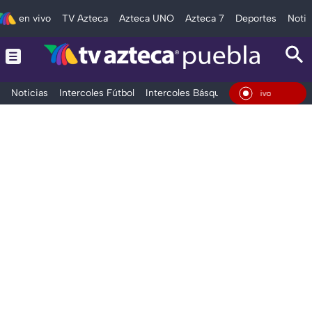
en vivo
TV Azteca
Azteca UNO
Azteca 7
Deportes
Notic
Noticias
Intercoles Fútbol
Intercoles Básquetbol
Deportes
T
En Vivo