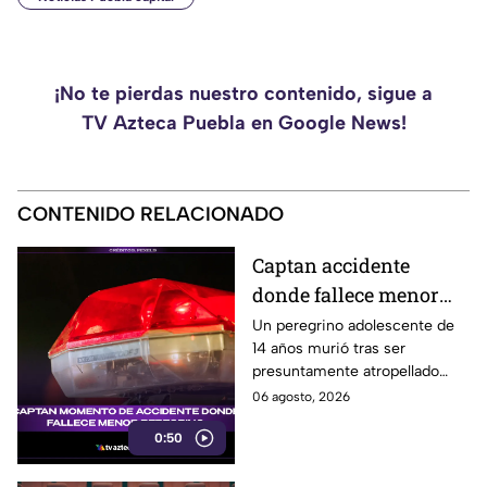
¡No te pierdas nuestro contenido, sigue a
TV Azteca Puebla en Google News!
CONTENIDO RELACIONADO
Captan accidente
donde fallece menor
peregrino en Estado de
Un peregrino adolescente de
14 años murió tras ser
México
presuntamente atropellado
mientras entrenaba en
06 agosto, 2026
bicicleta para una
0:50
peregrinación en el Estado de
México.