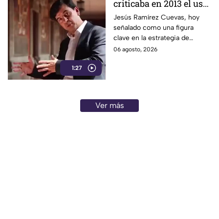
criticaba en 2013 el uso
de la publicidad oficial
Jesús Ramírez Cuevas, hoy
señalado como una figura
para censurar a los
clave en la estrategia de
medios de
censura del gobierno, criticaba
06 agosto, 2026
comunicación.
en 2013 el uso de la publicidad
1:27
oficial para censurar a los
medios de comunicación.
Ver más