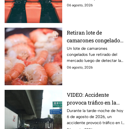
son las actividades que habrá
06 agosto, 2026
del 7 al 9 de agosto en Puebla.
Retiran lote de
camarones congelados
por riesgo sanitario;
Un lote de camarones
congelados fue retirado del
detectan salmonella en
mercado luego de detectar la
España
presencia de salmonella, una
06 agosto, 2026
bacteria que puede provocar
enfermedades
gastrointestinales tras su
consumo.
VIDEO: Accidente
provoca tráfico en la
autopista México-
Durante la tarde-noche de hoy
6 de agosto de 2026, un
Puebla HOY
accidente provocó tráfico en la
autopista México-Puebla. Aquí