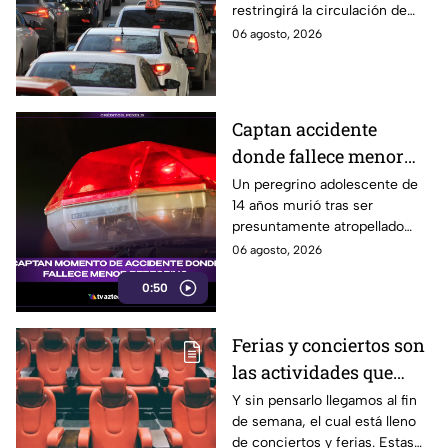
restringirá la circulación de
Edomex
vehículos en la Ciudad de
06 agosto, 2026
México y los municipios
conurbados del Edomex.
Captan accidente
donde fallece menor
peregrino en Estado de
Un peregrino adolescente de
14 años murió tras ser
México
presuntamente atropellado
mientras entrenaba en
06 agosto, 2026
bicicleta para una
0:50
peregrinación en el Estado de
México.
Ferias y conciertos son
las actividades que
habrá en Puebla del 7 al
Y sin pensarlo llegamos al fin
de semana, el cual está lleno
9 de agosto
de conciertos y ferias. Estas