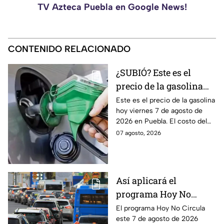
TV Azteca Puebla en Google News!
CONTENIDO RELACIONADO
¿SUBIÓ? Este es el
precio de la gasolina
Puebla hoy viernes 7 de
Este es el precio de la gasolina
hoy viernes 7 de agosto de
agosto de 2026
2026 en Puebla. El costo del
combustible cambia todos los
07 agosto, 2026
días, checa la actualización.
Así aplicará el
programa Hoy No
Circula este 7 de agosto
El programa Hoy No Circula
este 7 de agosto de 2026
de 2026 en CDMX y