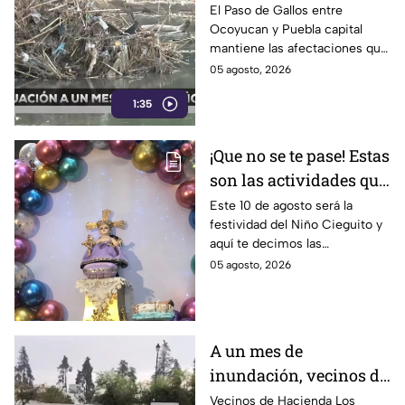
afectaciones por
El Paso de Gallos entre
Ocoyucan y Puebla capital
lluvias
mantiene las afectaciones que
dejó el aumento del nivel del
05 agosto, 2026
río Atoyac durante las lluvias
1:35
de julio, mientras habitantes
continúan cruzando con
temor.
¡Que no se te pase! Estas
son las actividades que
habrá por la festividad
Este 10 de agosto será la
festividad del Niño Cieguito y
del Niño Cieguito en
aquí te decimos las
Puebla
actividades que se llevarán a
05 agosto, 2026
cabo por esta celebración
religiosa en Puebla.
A un mes de
inundación, vecinos de
Hacienda Los Sauces
Vecinos de Hacienda Los