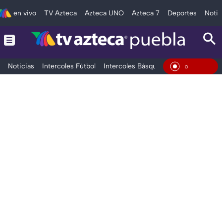
en vivo
TV Azteca
Azteca UNO
Azteca 7
Deportes
Notic
Noticias
Intercoles Fútbol
Intercoles Básquetbol
Deportes
T
En Viv