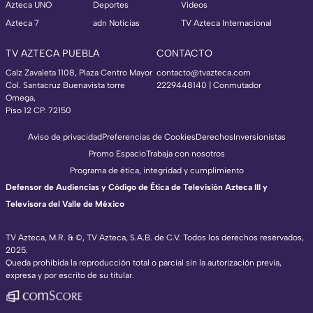
Azteca UNO
Deportes
Videos
Azteca 7
adn Noticias
TV Azteca Internacional
TV AZTECA PUEBLA
CONTACTO
Calz Zavaleta 1108, Plaza Centro Mayor
contacto@tvazteca.com
Col. Santacruz Buenavista torre
2229448140 | Conmutador
Omega,
Piso 12 CP. 72150
Aviso de privacidad
Preferencias de Cookies
Derechos
Inversionistas
Promo Espacio
Trabaja con nosotros
Programa de ética, integridad y cumplimiento
Defensor de Audiencias y Código de Ética de Televisión Azteca III y
Televisora del Valle de México
TV Azteca, M.R. & ©, TV Azteca, S.A.B. de C.V. Todos los derechos reservados,
2025.
Queda prohibida la reproducción total o parcial sin la autorización previa,
expresa y por escrito de su titular.