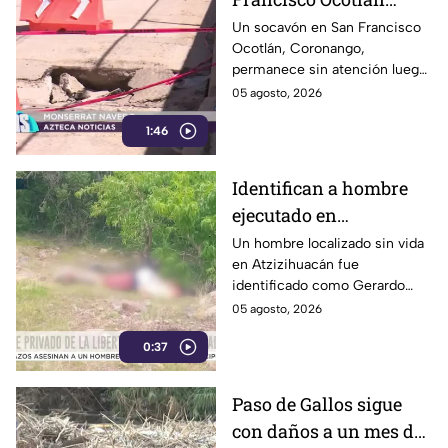
permanece abierto tras
Un socavón en San Francisco
Ocotlán, Coronango,
lluvias
permanece sin atención luego
de formarse hace más de 15
05 agosto, 2026
días en una zona cercana a una
1:46
escuela, representando un
riesgo para peatones y
automovilistas
Identifican a hombre
ejecutado en
Atzizihuacán; fue
Un hombre localizado sin vida
en Atzizihuacán fue
privado de la libertad
identificado como Gerardo
“N”, de 27 años, quien
05 agosto, 2026
presuntamente fue privado de
0:37
la libertad junto con su
padrastro, quien continúa
desaparecido.
Paso de Gallos sigue
con daños a un mes de