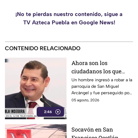
¡No te pierdas nuestro contenido, sigue a
TV Azteca Puebla en Google News!
CONTENIDO RELACIONADO
Ahora son los
ciudadanos los que
detienen a los
Un hombre ingresó a robar a la
parroquia de San Miguel
delincuentes: feligreses
Arcángel y fue perseguido por
detienen a presunto
los propios feligreses, quienes
05 agosto, 2026
ladrón ante la
lograron detenerlo antes de
inseguridad en la
2:46
entregarlo a la policía. Vecinos
denuncian que los robos son
Puebla de Alejandro
constantes y acusan falta de
Armenta
Socavón en San
vigilancia.
Francisco Ocotlán