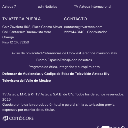
Azteca 7
adn Noticias
TV Azteca Internacional
TV AZTECA PUEBLA
CONTACTO
Calz Zavaleta 1108, Plaza Centro Mayor
contacto@tvazteca.com
Col. Santacruz Buenavista torre
2229448140 | Conmutador
Omega,
Piso 12 CP. 72150
Aviso de privacidad
Preferencias de Cookies
Derechos
Inversionistas
Promo Espacio
Trabaja con nosotros
Programa de ética, integridad y cumplimiento
Defensor de Audiencias y Código de Ética de Televisión Azteca III y
Televisora del Valle de México
TV Azteca, M.R. & ©, TV Azteca, S.A.B. de C.V. Todos los derechos reservados,
2025.
Queda prohibida la reproducción total o parcial sin la autorización previa,
expresa y por escrito de su titular.