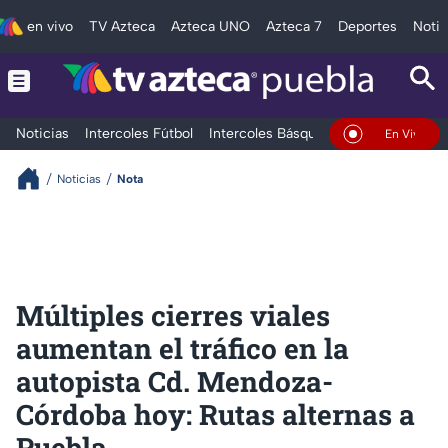
en vivo
TV Azteca
Azteca UNO
Azteca 7
Deportes
Notic
Noticias
Intercoles Fútbol
Intercoles Básquetbol
Deportes
T
En Vivo
Noticias
Nota
Múltiples cierres viales
aumentan el tráfico en la
autopista Cd. Mendoza-
Córdoba hoy: Rutas alternas a
Puebla