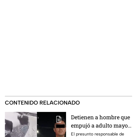
CONTENIDO RELACIONADO
Detienen a hombre que
empujó a adulto mayor
hacia un tráiler en
El presunto responsable de