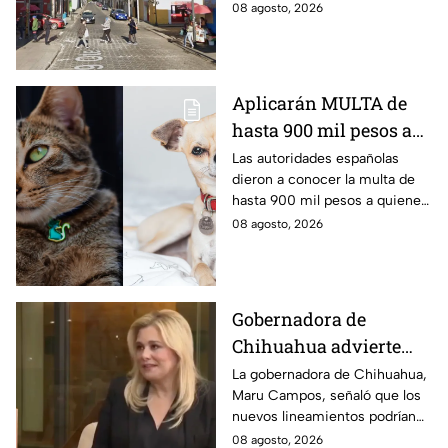
ocasionando caos en la
08 agosto, 2026
vialidad afectada. Aquí los
detalles del percance.
Aplicarán MULTA de
hasta 900 mil pesos a
quienes NO
Las autoridades españolas
dieron a conocer la multa de
REGISTREN a su
hasta 900 mil pesos a quienes
mascota
no registren a su mascota
08 agosto, 2026
como lo marca la Ley de
Bienestar Animal.
Gobernadora de
Chihuahua advierte
riesgos para la libertad
La gobernadora de Chihuahua,
Maru Campos, señaló que los
de expresión por
nuevos lineamientos podrían
nuevos lineamientos
representar un riesgo para la
08 agosto, 2026