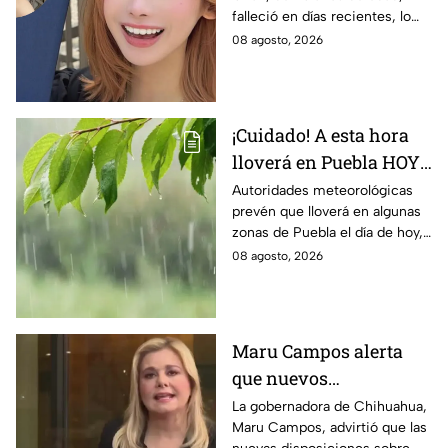
transmisión en vivo;
falleció en días recientes, lo
así fueron sus últimos
que ha generado profunda
08 agosto, 2026
momentos
conmoción entre la
comunidad de redes sociales.
¡Cuidado! A esta hora
lloverá en Puebla HOY
sábado; estas serían las
Autoridades meteorológicas
prevén que lloverá en algunas
zonas afectadas
zonas de Puebla el día de hoy,
incluyendo la capital poblana,
08 agosto, 2026
por lo que te recomendamos
estar atento.
Maru Campos alerta
que nuevos
lineamientos podrían
La gobernadora de Chihuahua,
Maru Campos, advirtió que las
usarse para sancionar