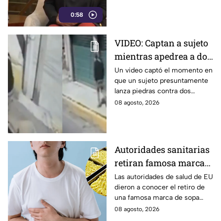
del gobierno federal
libertad de expresión y generar
0:58
censura.
VIDEO: Captan a sujeto
mientras apedrea a dos
jóvenes en plena calle
Un video captó el momento en
que un sujeto presuntamente
en Calpulalpan,
lanza piedras contra dos
Tlaxcala
jóvenes en el periférico de
08 agosto, 2026
Calpulalpan, en Tlaxcala. Así
ocurrió.
Autoridades sanitarias
retiran famosa marca
de sopa INSTANTÁNEA
Las autoridades de salud de EU
dieron a conocer el retiro de
por peligroso
una famosa marca de sopa
ingrediente
instantánea japonesa por
08 agosto, 2026
contener un ingrediente que