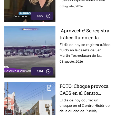
nuevas disposiciones sobre
a periodistas críticos
derechos de las audiencias
08 agosto, 2026
ponen en riesgo la libertad de
5:09
expresión y la labor
periodística.
¡Aproveche! Se registra
tráfico fluido en la
caseta de Texmelucan
El día de hoy se registra tráfico
fluido en la caseta de San
de la autopista México-
Martín Texmelucan de la
Puebla HOY sábado
autopista México-Puebla; así lo
08 agosto, 2026
reporta nuestro compañero
1:04
Fernando Nava.
FOTO: Choque provoca
CAOS en el Centro
Histórico HOY sábado;
El día de hoy ocurrió un
choque en el Centro Histórico
vías alternas
de la ciudad de Puebla,