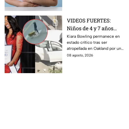
puede ser peligroso.
VIDEOS FUERTES:
Niños de 4 y 7 años
toman un auto a
Kiara Bowling permanece en
estado crítico tras ser
escondidas y
atropellada en Oakland por un
atropellan a una joven
automóvil que, de acuerdo con
08 agosto, 2026
en California
la policía, era conducido por
dos menores.