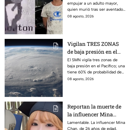
empujar a un adulto mayor,
Monterrey
quien murió tras ser aventado
al paso de un tráiler en
08 agosto, 2026
Monterrey, fue detenido este
sábado.
Vigilan TRES ZONAS
de baja presión en el
Pacífico: una podría
El SMN vigila tres zonas de
baja presión en el Pacífico; una
convertirse en el
tiene 60% de probabilidad de
próximo ciclón Hernán
desarrollo y podría dar paso al
08 agosto, 2026
ciclón Hernán.
Reportan la muerte de
la influencer Mina
Chan durante
Lamentable. La influencer Mina
Chan, de 26 años de edad,