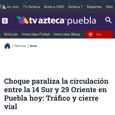
en vivo
TV Azteca
Azteca UNO
Azteca 7
Deportes
Notic
Noticias
Intercoles Fútbol
Intercoles Básquetbol
Deportes
T
En Vivo
Noticias
Nota
Choque paraliza la circulación
entre la 14 Sur y 29 Oriente en
Puebla hoy: Tráfico y cierre
vial