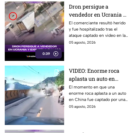
Dron persigue a
vendedor en Ucrania y
explota a su lado
El comerciante resultó herido
y fue hospitalizado tras el
ataque captado en video en la
ciudad de Jersón.
05 agosto, 2026
0:39
VIDEO: Enorme roca
aplasta un auto en
China y conductor se
El momento en que una
enorme roca aplasta a un auto
salva de milagro
en China fue captado por una
dashcam. A pesar del
05 agosto, 2026
aparatoso suceso, el
conductor logró sobrevivir.