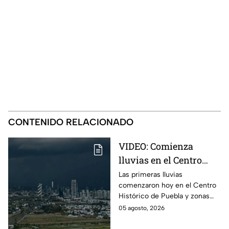
CONTENIDO RELACIONADO
VIDEO: Comienza
lluvias en el Centro
Histórico de Puebla hoy
Las primeras lluvias
comenzaron hoy en el Centro
miércoles ¿Se prevén
Histórico de Puebla y zonas
más precipitaciones?
cercanas; se prevé que
05 agosto, 2026
continúen durante las
próximas horas en otras