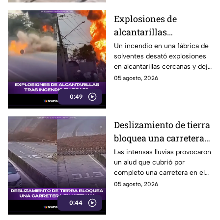
Explosiones de
alcantarillas
sorprenden a peatones
Un incendio en una fábrica de
solventes desató explosiones
tras enorme incendio
en alcantarillas cercanas y dejó
en Brasil
al menos un peatón herido.
05 agosto, 2026
0:49
Deslizamiento de tierra
bloquea una carretera
en Vietnam
Las intensas lluvias provocaron
un alud que cubrió por
completo una carretera en el
norte de Vietnam. El momento
05 agosto, 2026
quedó grabado en video.
0:44