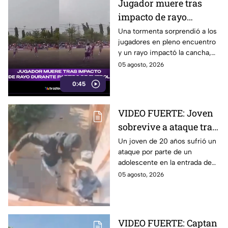
Jugador muere tras
impacto de rayo
durante partido de
Una tormenta sorprendió a los
jugadores en pleno encuentro
futbol
y un rayo impactó la cancha,
dejando un fallecido y varios
05 agosto, 2026
lesionados.
0:45
VIDEO FUERTE: Joven
sobrevive a ataque tras
ser apuñalado por
Un joven de 20 años sufrió un
ataque por parte de un
adolescente en la
adolescente en la entrada de
entrada de su casa en
su casa en Reino Unido. Tras
05 agosto, 2026
Reino Unido
recibir varias puñaladas, logró
sobrevivir.
VIDEO FUERTE: Captan