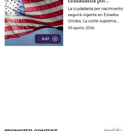
ciudadanía por
nacimiento en Estados
La ciudadanía por nacimiento
seguirá vigente en Estados
Unidos
Unidos. La corte suprema
determinó que los bebés
05 agosto, 2026
nacidos en ese país mantienen
0:27
ese derecho.