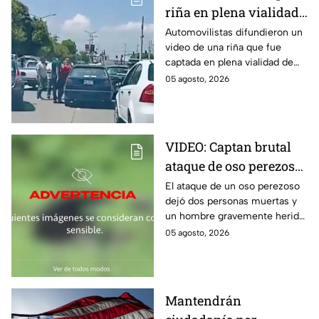
riña en plena vialidad
de Puebla hoy
Automovilistas difundieron un
video de una riña que fue
miércoles ¿en dónde
captada en plena vialidad de
ocurrió?
Puebla la tarde de hoy 5 de
05 agosto, 2026
agosto de 2026. Aquí todos los
detalles.
VIDEO: Captan brutal
ataque de oso perezoso
contra campesinos; dos
El ataque de un oso perezoso
dejó dos personas muertas y
víctimas murieron
un hombre gravemente herido
devoradas en India
cerca de una zona forestal en
05 agosto, 2026
el estado de Chhattisgarh en
India.
Mantendrán