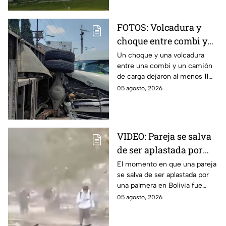
regiones.
FOTOS: Volcadura y
choque entre combi y
camión de carga en la
Un choque y una volcadura
entre una combi y un camión
autopista México-
de carga dejaron al menos 11
Pachuca deja 11 heridos
heridos en la autopista
05 agosto, 2026
México-Pachuca. Aquí todos
los detalles del incidente.
VIDEO: Pareja se salva
de ser aplastada por
una palmera en Bolivia
El momento en que una pareja
se salva de ser aplastada por
y ni cuenta se dieron
una palmera en Bolivia fue
captado en video por testigos,
05 agosto, 2026
pero los involucrados ni se
enteraron.